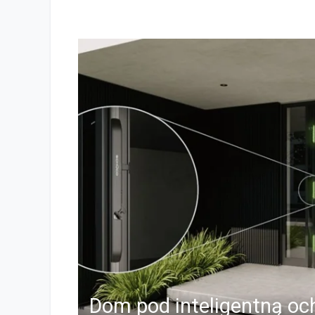
OknoSerwis.pl – portal branży s
Dom pod inteligentną oc