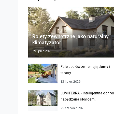
Rolety zewnętrzne jako naturalny
klimatyzator
29 lipiec 2026
Fale upałów zmieniają domy i
tarasy
13 lipiec 2026
LUMITERRA - inteligentna ochro
napędzana słońcem.
29 czerwiec 2026