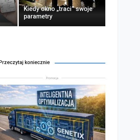
kosztó
Kiedy okno „traci” swoje
parametry
3 sierpień 
Przeczytaj koniecznie
Promocja