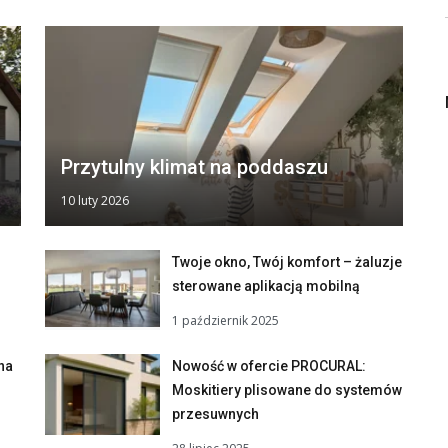
Przytulny klimat na poddaszu
10 luty 2026
Twoje okno, Twój komfort – żaluzje
sterowane aplikacją mobilną
1 październik 2025
na
Nowość w ofercie PROCURAL:
Moskitiery plisowane do systemów
przesuwnych