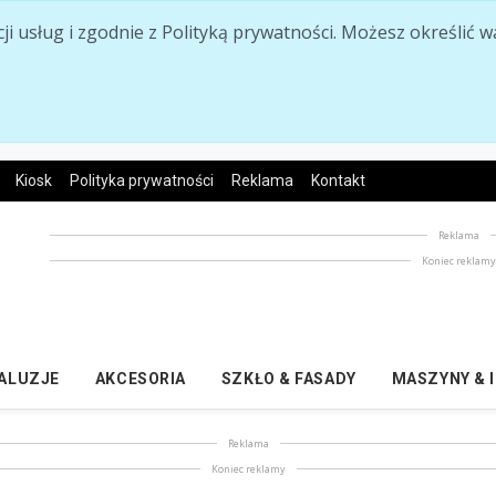
acji usług i zgodnie z Polityką prywatności. Możesz określi
Kiosk
Polityka prywatności
Reklama
Kontakt
Reklama
Koniec reklam
ŻALUZJE
AKCESORIA
SZKŁO & FASADY
MASZYNY & 
Reklama
Koniec reklamy