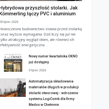
Hybrydowa przyszłość stolarki. Jak
Kömmerling łączy PVC i aluminium
28 lipiec 2026
Nowoczesne budownictwo stawia przed stolarką
coraz wyższe wymagania. Dziś liczy się już nie
tylko atrakcyjny wygląd okien, ale również ich
efektywność energetyczna
Nowy numer kwartalnika OKNO
już dostępny.
6 lipiec 2026
Automatyzacja składowania
materiałów długich w produkcji
stolarki otworowej - wdrożenie
systemu LogiComb dla firmy
Medos w Chełmnie