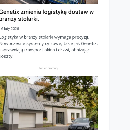
Genetix zmienia logistykę dostaw w
branży stolarki.
16 luty 2026
Logistyka w branży stolarki wymaga precyzji.
Nowoczesne systemy cyfrowe, takie jak Genetix,
usprawniają transport okien i drzwi, obniżając
koszty.
Koniec promocji