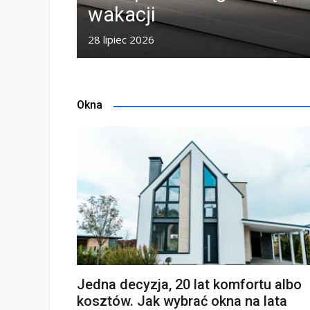
złość
wakacji
merling
inium
28 lipiec 2026
Okna
Jedna decyzja, 20 lat komfortu albo
kosztów. Jak wybrać okna na lata