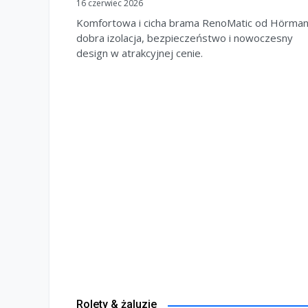
16 czerwiec 2026
Komfortowa i cicha brama RenoMatic od Hörman
dobra izolacja, bezpieczeństwo i nowoczesny
design w atrakcyjnej cenie.
Rolety & żaluzje