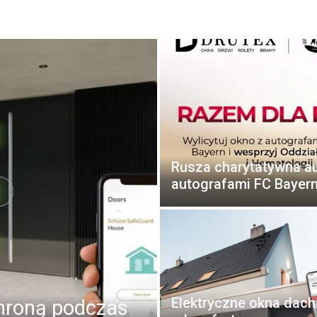
tolarki otworowej: okna, drzwi, bramy i f
Rusza charytatywna au
autografami FC Bayer
Elektryczne okna dac
hroną podczas