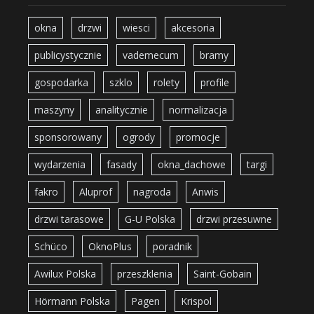
okna
drzwi
wiesci
akcesoria
publicystycznie
vademecum
bramy
gospodarka
szklo
rolety
profile
maszyny
analitycznie
normalizacja
sponsorowany
ogrody
promocje
wydarzenia
fasady
okna_dachowe
targi
fakro
Aluprof
nagroda
Anwis
drzwi tarasowe
G-U Polska
drzwi przesuwne
Schüco
OknoPlus
poradnik
Awilux Polska
przeszklenia
Saint-Gobain
Hörmann Polska
Pagen
Krispol