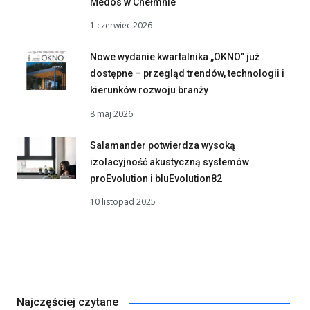
Medos w Chełmnie
1 czerwiec 2026
Nowe wydanie kwartalnika „OKNO” już
dostępne – przegląd trendów, technologii i
kierunków rozwoju branży
8 maj 2026
Salamander potwierdza wysoką
izolacyjność akustyczną systemów
proEvolution i bluEvolution82
10 listopad 2025
Najczęściej czytane