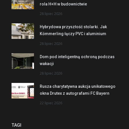
rola H+H w budownictwie
28 lipiec 2026
Hybrydowa przyszłość stolarki. Jak
Kömmerling łączy PVC i aluminium
28 lipiec 2026
Dom pod inteligentną ochroną podczas
wakacji
28 lipiec 2026
Rusza charytatywna aukcja unikatowego
okna Drutex z autografami FC Bayern
22 lipiec 2026
TAGI