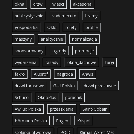
okna
drzwi
wiesci
akcesoria
publicystycznie
vademecum
bramy
gospodarka
szklo
rolety
profile
maszyny
analitycznie
normalizacja
sponsorowany
ogrody
promocje
wydarzenia
fasady
okna_dachowe
targi
fakro
Aluprof
nagroda
Anwis
drzwi tarasowe
G-U Polska
drzwi przesuwne
Schüco
OknoPlus
poradnik
Awilux Polska
przeszklenia
Saint-Gobain
Hörmann Polska
Pagen
Krispol
stolarka otworowa
POiD
Klimas Wkręt-Met