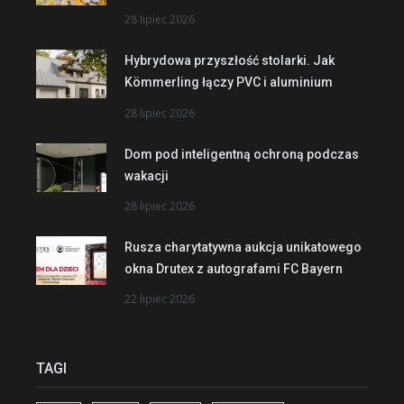
28 lipiec 2026
Hybrydowa przyszłość stolarki. Jak
Kömmerling łączy PVC i aluminium
28 lipiec 2026
Dom pod inteligentną ochroną podczas
wakacji
28 lipiec 2026
Rusza charytatywna aukcja unikatowego
okna Drutex z autografami FC Bayern
22 lipiec 2026
TAGI