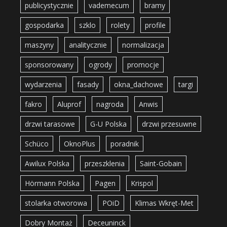
publicystycznie
vademecum
bramy
gospodarka
szklo
rolety
profile
maszyny
analitycznie
normalizacja
sponsorowany
ogrody
promocje
wydarzenia
fasady
okna_dachowe
targi
fakro
Aluprof
nagroda
Anwis
drzwi tarasowe
G-U Polska
drzwi przesuwne
Schüco
OknoPlus
poradnik
Awilux Polska
przeszklenia
Saint-Gobain
Hörmann Polska
Pagen
Krispol
stolarka otworowa
POiD
Klimas Wkręt-Met
Dobry Montaż
Deceuninck