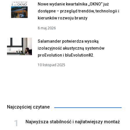
Nowe wydanie kwartalnika „OKNO” już
dostępne – przegląd trendów, technologii i
kierunków rozwoju branży
8 maj 2026
Salamander potwierdza wysoką
izolacyjność akustyczną systemów
proEvolution i bluEvolution82
10 listopad 2025
Najczęściej czytane
Najwyższa stabilność i najłatwiejszy montaż