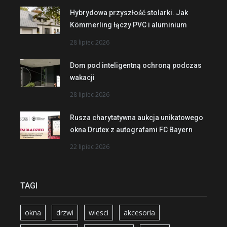
Hybrydowa przyszłość stolarki. Jak
Kömmerling łączy PVC i aluminium
28 lipiec 2026
Dom pod inteligentną ochroną podczas
wakacji
28 lipiec 2026
Rusza charytatywna aukcja unikatowego
okna Drutex z autografami FC Bayern
22 lipiec 2026
TAGI
okna
drzwi
wiesci
akcesoria