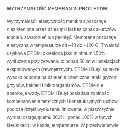
WYTRZYMAŁOŚĆ MEMBRAN VI-PRO® EPDM
Wytrzymałość i elastyczność membran pozostaje
niezmieniona przez dziesiątki lat bez oznak skurczów,
topnień, stwardnień lub pęknięć. Membrana pozostaje
elas­tyczna w temperaturze od –40 do +120˚C. Trwałość
użytkowa EPDM, określona jako minimum 150%
wydłużenia przy zerwaniu to ponad 50 lat w insta­lacjach
eksponowanych (zewnętrznych). EPDM i Bu­tyl są także
wysoko odporne na działania chemiczne, ataki gryzoni,
grzybów, bakterii i mikroorganizmów. EPDM nie
absorbuje wody. EPDM i Butyl posiadają zdolność
kompensowania termicznych i konstrukcyjnych ruchów
podłoża dzięki wydłużeniu liniowemu w płaszczyźnie
wyrobu osiągającemu 300% i ponad 100% w innych
kierunkach i w każdej temperaturze. W przeciwieństwie