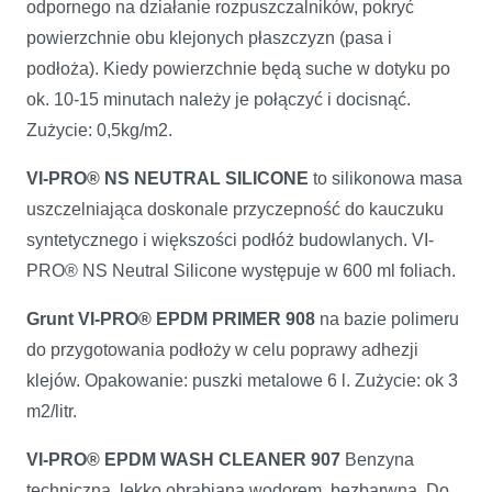
odpornego na działanie rozpuszczalników, pokryć
powierzchnie obu klejonych płaszczyzn (pasa i
podłoża). Kiedy powierzchnie będą suche w dotyku po
ok. 10-15 minutach należy je połączyć i docisnąć.
Zużycie: 0,5kg/m2.
VI-PRO® NS NEUTRAL SILICONE
to silikonowa masa
uszczelniająca doskonale przyczep­ność do kauczuku
syntetycznego i większości podłóż budowlanych. VI-
PRO® NS Neutral Silicone występuje w 600 ml foliach.
Grunt VI-PRO® EPDM PRIMER 908
na bazie polimeru
do przygotowania podłoży w celu poprawy adhezji
klejów. Opakowanie: puszki metalowe 6 l. Zużycie: ok 3
m2/litr.
VI-PRO® EPDM WASH CLEANER 907
Benzyna
techniczna, lekko obrabiana wodorem, bezbarwna. Do