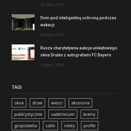
28 lipiec 2026
Dom pod inteligentną ochroną podczas
wakacji
28 lipiec 2026
Rusza charytatywna aukcja unikatowego
okna Drutex z autografami FC Bayern
22 lipiec 2026
TAGI
okna
drzwi
wiesci
akcesoria
publicystycznie
vademecum
bramy
gospodarka
szklo
rolety
profile