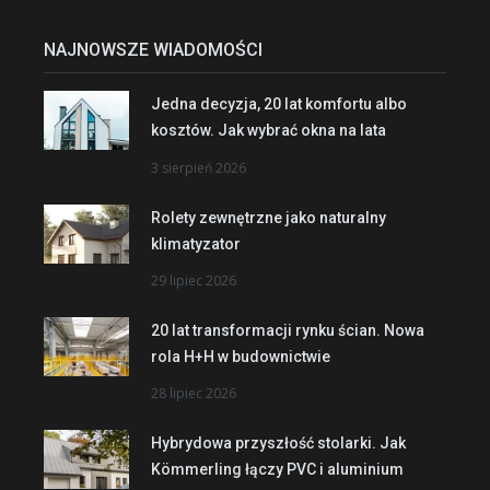
NAJNOWSZE WIADOMOŚCI
Jedna decyzja, 20 lat komfortu albo
kosztów. Jak wybrać okna na lata
3 sierpień 2026
Rolety zewnętrzne jako naturalny
klimatyzator
29 lipiec 2026
20 lat transformacji rynku ścian. Nowa
rola H+H w budownictwie
28 lipiec 2026
Hybrydowa przyszłość stolarki. Jak
Kömmerling łączy PVC i aluminium