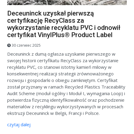
Deceuninck uzyskał pierwszą
certyfikację RecyClass za
wykorzystanie recyklatu PVC i odnowił
certyfikat VinylPlus® Product Label
30 czerwiec 2025
Deceuninck z dumą ogłasza uzyskanie pierwszego w
swojej historii certyfikatu RecyClass za wykorzystanie
recyklatu PVC, co stanowi istotny kamień milowy w
konsekwentnej realizacji strategii zrównoważonego
rozwoju i gospodarki o obiegu zamkniętym. Certyfikat
został przyznany w ramach Recycled Plastics Traceability
Audit Scheme (moduł ogólny i Moduł I, wymagania Loop) i
potwierdza fizyczną identyfikowalność oraz pochodzenie
materiałów z recyklingu wykorzystywanych w procesach
ekstruzji Deceuninck w Belgii, Francji i Polsce.
czytaj dalej