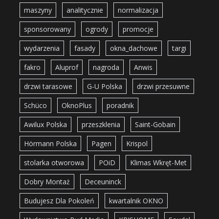
maszyny
analitycznie
normalizacja
sponsorowany
ogrody
promocje
wydarzenia
fasady
okna_dachowe
targi
fakro
Aluprof
nagroda
Anwis
drzwi tarasowe
G-U Polska
drzwi przesuwne
Schüco
OknoPlus
poradnik
Awilux Polska
przeszklenia
Saint-Gobain
Hörmann Polska
Pagen
Krispol
stolarka otworowa
POiD
Klimas Wkręt-Met
Dobry Montaż
Deceuninck
Budujesz Dla Pokoleń
kwartalnik OKNO