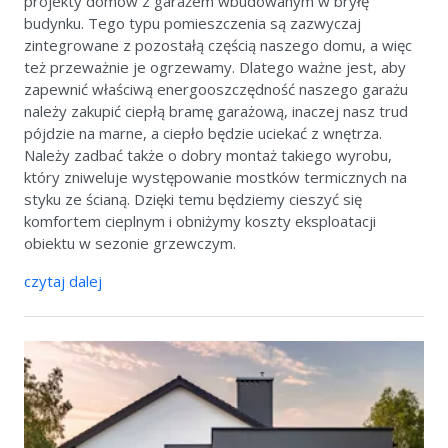
projekty domów z garażem wbudowanym w bryłę
budynku. Tego typu pomieszczenia są zazwyczaj
zintegrowane z pozostałą częścią naszego domu, a więc
też przeważnie je ogrzewamy. Dlatego ważne jest, aby
zapewnić właściwą energooszczędność naszego garażu
należy zakupić ciepłą bramę garażową, inaczej nasz trud
pójdzie na marne, a ciepło będzie uciekać z wnętrza.
Należy zadbać także o dobry montaż takiego wyrobu,
który zniweluje występowanie mostków termicznych na
styku ze ścianą. Dzięki temu będziemy cieszyć się
komfortem cieplnym i obniżymy koszty eksploatacji
obiektu w sezonie grzewczym.
czytaj dalej