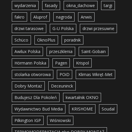
wydarzenia
fasady
okna_dachowe
targi
fakro
Aluprof
nagroda
Anwis
drzwi tarasowe
G-U Polska
drzwi przesuwne
Schüco
OknoPlus
poradnik
Awilux Polska
przeszklenia
Saint-Gobain
Hörmann Polska
Pagen
Krispol
stolarka otworowa
POiD
Klimas Wkręt-Met
Dobry Montaż
Deceuninck
Budujesz Dla Pokoleń
kwartalnik OKNO
Wydawnictwo Bud Media
KRISHOME
Soudal
Pilkington IGP
Wiśniowski
TERMOMODERNIZACJA plus DOBRY MONTAŻ