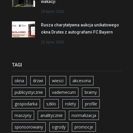
wakacji
28 lipiec 2026
Rusza charytatywna aukcja unikatowego
okna Drutex z autografami FC Bayern
22 lipiec 2026
TAGI
okna
drzwi
wiesci
akcesoria
publicystycznie
vademecum
bramy
gospodarka
szklo
rolety
profile
maszyny
analitycznie
normalizacja
sponsorowany
ogrody
promocje