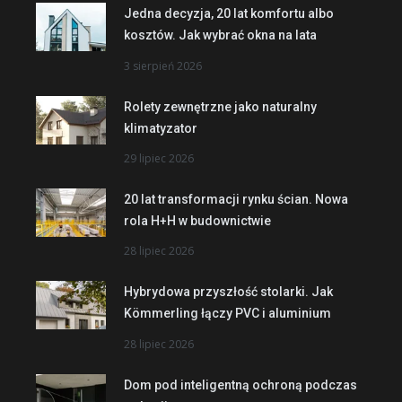
Jedna decyzja, 20 lat komfortu albo
kosztów. Jak wybrać okna na lata
3 sierpień 2026
Rolety zewnętrzne jako naturalny
klimatyzator
29 lipiec 2026
20 lat transformacji rynku ścian. Nowa
rola H+H w budownictwie
28 lipiec 2026
Hybrydowa przyszłość stolarki. Jak
Kömmerling łączy PVC i aluminium
28 lipiec 2026
Dom pod inteligentną ochroną podczas