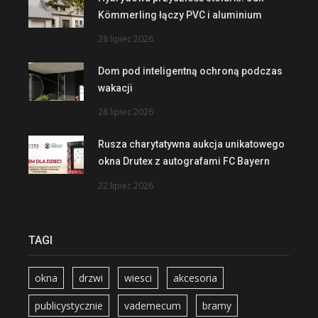
Kömmerling łączy PVC i aluminium
28 lipiec 2026
Dom pod inteligentną ochroną podczas
wakacji
28 lipiec 2026
Rusza charytatywna aukcja unikatowego
okna Drutex z autografami FC Bayern
22 lipiec 2026
TAGI
okna
drzwi
wiesci
akcesoria
publicystycznie
vademecum
bramy