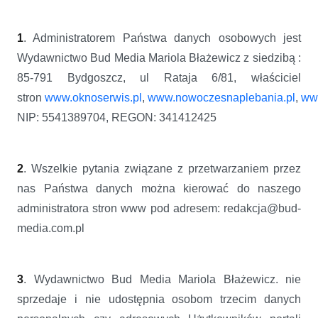
1
. Administratorem Państwa danych osobowych jest
Wydawnictwo Bud Media Mariola Błażewicz z siedzibą :
85-791 Bydgoszcz, ul Rataja 6/81, właściciel
stron
www.oknoserwis.pl
,
www.nowoczesnaplebania.pl
,
www
NIP: 5541389704, REGON: 341412425
2
. Wszelkie pytania związane z przetwarzaniem przez
nas Państwa danych można kierować do naszego
administratora stron www pod adresem: redakcja@bud-
media.com.pl
3
. Wydawnictwo Bud Media Mariola Błażewicz. nie
sprzedaje i nie udostępnia osobom trzecim danych