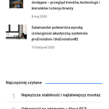
dostępne – przegląd trendów, technologii i
kierunków rozwoju branży
8 maj 2026
Salamander potwierdza wysoką
izolacyjność akustyczną systemów
proEvolution i bluEvolution82
10 listopad 2025
Najczęściej czytane
Najwyższa stabilność i najłatwiejszy montaż
Odporność na włamanie – klasa RC3