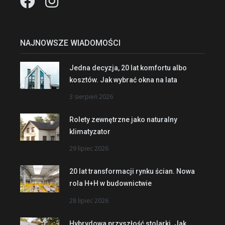
NAJNOWSZE WIADOMOŚCI
Jedna decyzja, 20 lat komfortu albo
kosztów. Jak wybrać okna na lata
3 sierpień 2026
Rolety zewnętrzne jako naturalny
klimatyzator
29 lipiec 2026
20 lat transformacji rynku ścian. Nowa
rola H+H w budownictwie
28 lipiec 2026
Hybrydowa przyszłość stolarki. Jak