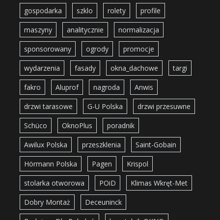
gospodarka
szklo
rolety
profile
maszyny
analitycznie
normalizacja
sponsorowany
ogrody
promocje
wydarzenia
fasady
okna_dachowe
targi
fakro
Aluprof
nagroda
Anwis
drzwi tarasowe
G-U Polska
drzwi przesuwne
Schüco
OknoPlus
poradnik
Awilux Polska
przeszklenia
Saint-Gobain
Hörmann Polska
Pagen
Krispol
stolarka otworowa
POiD
Klimas Wkręt-Met
Dobry Montaż
Deceuninck