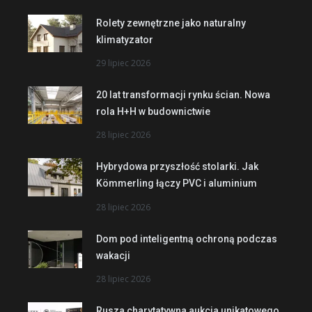
Rolety zewnętrzne jako naturalny
klimatyzator
29 lipiec 2026
20 lat transformacji rynku ścian. Nowa
rola H+H w budownictwie
28 lipiec 2026
Hybrydowa przyszłość stolarki. Jak
Kömmerling łączy PVC i aluminium
28 lipiec 2026
Dom pod inteligentną ochroną podczas
wakacji
28 lipiec 2026
Rusza charytatywna aukcja unikatowego