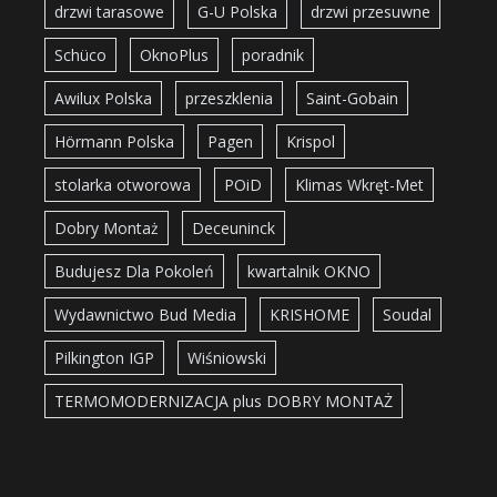
drzwi tarasowe
G-U Polska
drzwi przesuwne
Schüco
OknoPlus
poradnik
Awilux Polska
przeszklenia
Saint-Gobain
Hörmann Polska
Pagen
Krispol
stolarka otworowa
POiD
Klimas Wkręt-Met
Dobry Montaż
Deceuninck
Budujesz Dla Pokoleń
kwartalnik OKNO
Wydawnictwo Bud Media
KRISHOME
Soudal
Pilkington IGP
Wiśniowski
TERMOMODERNIZACJA plus DOBRY MONTAŻ