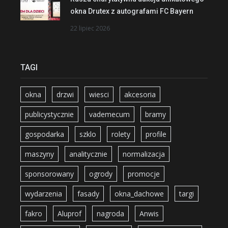
okna Drutex z autografami FC Bayern
22 lipiec 2026
TAGI
okna
drzwi
wiesci
akcesoria
publicystycznie
vademecum
bramy
gospodarka
szklo
rolety
profile
maszyny
analitycznie
normalizacja
sponsorowany
ogrody
promocje
wydarzenia
fasady
okna_dachowe
targi
fakro
Aluprof
nagroda
Anwis