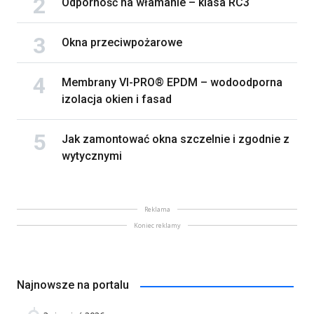
Odporność na włamanie – klasa RC3
Okna przeciwpożarowe
Membrany VI-PRO® EPDM – wodoodporna
izolacja okien i fasad
Jak zamontować okna szczelnie i zgodnie z
wytycznymi
Reklama
Koniec reklamy
Najnowsze na portalu