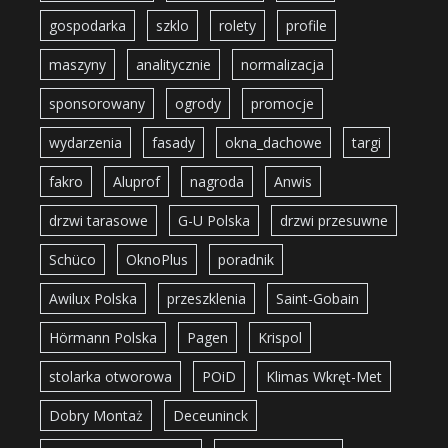
gospodarka
szklo
rolety
profile
maszyny
analitycznie
normalizacja
sponsorowany
ogrody
promocje
wydarzenia
fasady
okna_dachowe
targi
fakro
Aluprof
nagroda
Anwis
drzwi tarasowe
G-U Polska
drzwi przesuwne
Schüco
OknoPlus
poradnik
Awilux Polska
przeszklenia
Saint-Gobain
Hörmann Polska
Pagen
Krispol
stolarka otworowa
POiD
Klimas Wkręt-Met
Dobry Montaż
Deceuninck