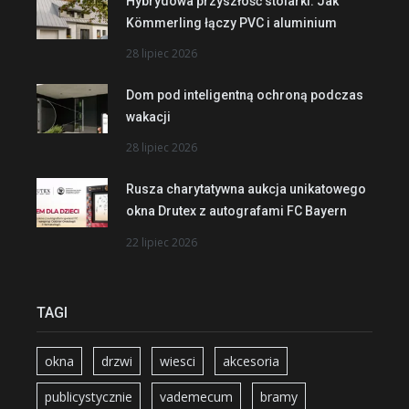
Hybrydowa przyszłość stolarki. Jak
Kömmerling łączy PVC i aluminium
28 lipiec 2026
Dom pod inteligentną ochroną podczas
wakacji
28 lipiec 2026
Rusza charytatywna aukcja unikatowego
okna Drutex z autografami FC Bayern
22 lipiec 2026
TAGI
okna
drzwi
wiesci
akcesoria
publicystycznie
vademecum
bramy