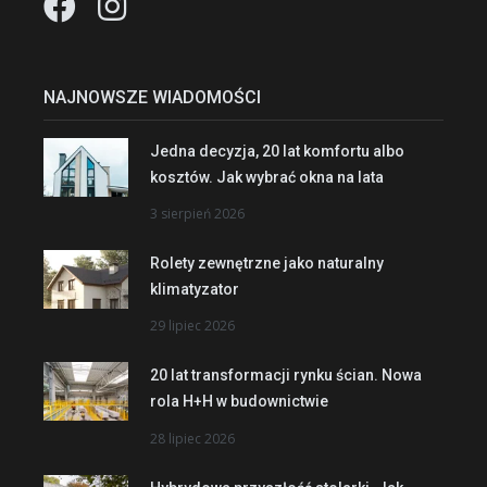
NAJNOWSZE WIADOMOŚCI
Jedna decyzja, 20 lat komfortu albo
kosztów. Jak wybrać okna na lata
3 sierpień 2026
Rolety zewnętrzne jako naturalny
klimatyzator
29 lipiec 2026
20 lat transformacji rynku ścian. Nowa
rola H+H w budownictwie
28 lipiec 2026