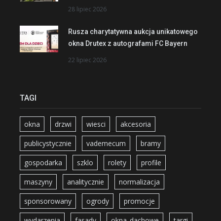
28 lipiec 2026
Rusza charytatywna aukcja unikatowego
okna Drutex z autografami FC Bayern
22 lipiec 2026
TAGI
okna
drzwi
wiesci
akcesoria
publicystycznie
vademecum
bramy
gospodarka
szklo
rolety
profile
maszyny
analitycznie
normalizacja
sponsorowany
ogrody
promocje
wydarzenia
fasady
okna_dachowe
targi