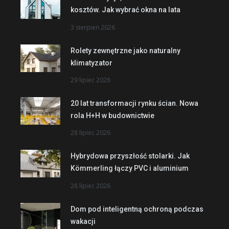
kosztów. Jak wybrać okna na lata
3 sierpień 2026
Rolety zewnętrzne jako naturalny
klimatyzator
29 lipiec 2026
20 lat transformacji rynku ścian. Nowa
rola H+H w budownictwie
28 lipiec 2026
Hybrydowa przyszłość stolarki. Jak
Kömmerling łączy PVC i aluminium
28 lipiec 2026
Dom pod inteligentną ochroną podczas
wakacji