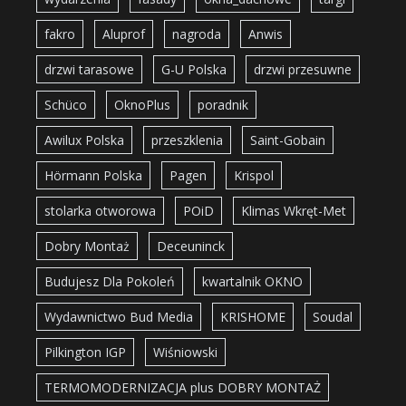
fakro
Aluprof
nagroda
Anwis
drzwi tarasowe
G-U Polska
drzwi przesuwne
Schüco
OknoPlus
poradnik
Awilux Polska
przeszklenia
Saint-Gobain
Hörmann Polska
Pagen
Krispol
stolarka otworowa
POiD
Klimas Wkręt-Met
Dobry Montaż
Deceuninck
Budujesz Dla Pokoleń
kwartalnik OKNO
Wydawnictwo Bud Media
KRISHOME
Soudal
Pilkington IGP
Wiśniowski
TERMOMODERNIZACJA plus DOBRY MONTAŻ