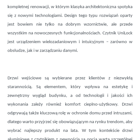
kompletnej renowacji, w którym klasyka architektoniczna spotyka
się z nowymi technologiami. Design tego typu rozwiązań oparty
jest bowiem nie tylko na dobrym wzornictwie, ale przede
wszystkim na nowoczesnych funkcjonalnościach. Czytnik UniLock
jest urządzeniem wielozadaniowym i intuicyjnym – zarówno w
obsłudze, jak i w zarządzaniu danymi.
Drzwi wejściowe są wybierane przez klientów z niezwykłą
starannością. Są elementem, który wpływa na estetykę i
zewnętrzny wygląd budynku, a od technologii i jakości ich
wykonania zależy również komfort cieplno-użytkowy. Drzwi
odgrywają także kluczową rolę w ochronie domu przed intruzami,
dlatego warto przyjrzeć się obowiązującym na rynku trendom, aby
wybrać najlepszy produkt na lata. W tym kontekście drzwi
aluminiowe z czytnikiem z pewnością są opcją wartą szczególnej