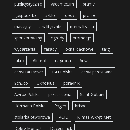
publicystycznie
vademecum
bramy
gospodarka
szklo
rolety
profile
maszyny
analitycznie
normalizacja
sponsorowany
ogrody
promocje
wydarzenia
fasady
okna_dachowe
targi
fakro
Aluprof
nagroda
Anwis
drzwi tarasowe
G-U Polska
drzwi przesuwne
Schüco
OknoPlus
poradnik
Awilux Polska
przeszklenia
Saint-Gobain
Hörmann Polska
Pagen
Krispol
stolarka otworowa
POiD
Klimas Wkręt-Met
Dobry Montaż
Deceuninck