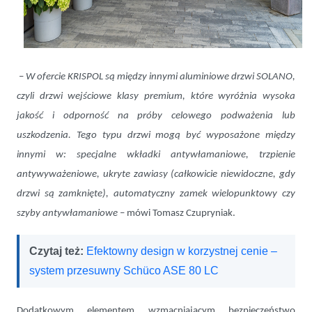
–
W ofercie KRISPOL są między innymi aluminiowe drzwi SOLANO,
czyli drzwi wejściowe klasy premium, które wyróżnia wysoka
jakość i odporność na próby celowego podważenia lub
uszkodzenia. Tego typu drzwi mogą być wyposażone między
innymi w: specjalne wkładki antywłamaniowe, trzpienie
antywyważeniowe, ukryte zawiasy (całkowicie niewidoczne, gdy
drzwi są zamknięte), automatyczny zamek wielopunktowy czy
szyby antywłamaniowe
– mówi Tomasz Czupryniak.
Czytaj też:
Efektowny design w korzystnej cenie –
system przesuwny Schüco ASE 80 LC
Dodatkowym elementem wzmacniającym bezpieczeństwo