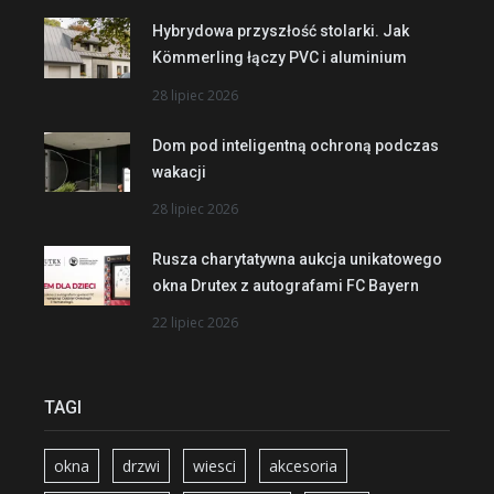
Hybrydowa przyszłość stolarki. Jak
Kömmerling łączy PVC i aluminium
28 lipiec 2026
Dom pod inteligentną ochroną podczas
wakacji
28 lipiec 2026
Rusza charytatywna aukcja unikatowego
okna Drutex z autografami FC Bayern
22 lipiec 2026
TAGI
okna
drzwi
wiesci
akcesoria