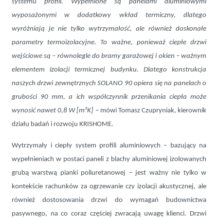
systemu profili. Wypełnione są panelami aluminiowymi
wyposażonymi w dodatkowy wkład termiczny, dlatego
wyróżniają je nie tylko wytrzymałość, ale również doskonałe
parametry termoizolacyjne. To ważne, ponieważ ciepłe drzwi
wejściowe są – równolegle do bramy garażowej i okien – ważnym
elementem izolacji termicznej budynku. Dlatego konstrukcja
naszych drzwi zewnętrznych SOLANO 90 opiera się na panelach o
grubości 90 mm, a ich współczynnik przenikania ciepła może
wynosić nawet 0,8 W [m²K]
– mówi Tomasz Czupryniak, kierownik
działu badań i rozwoju KRISHOME.
Wytrzymały i ciepły system profili aluminiowych – bazujący na
wypełnieniach w postaci paneli z blachy aluminiowej izolowanych
grubą warstwą pianki poliuretanowej – jest ważny nie tylko w
kontekście rachunków za ogrzewanie czy izolacji akustycznej, ale
również dostosowania drzwi do wymagań budownictwa
pasywnego, na co coraz częściej zwracają uwagę klienci. Drzwi