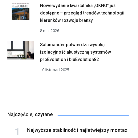
Nowe wydanie kwartalnika „OKNO” już
dostępne – przegląd trendów, technologii i
kierunków rozwoju branży
8 maj 2026
Salamander potwierdza wysoką
izolacyjność akustyczną systemów
proEvolution i bluEvolution82
10 listopad 2025
Najczęściej czytane
Najwyższa stabilność i najłatwiejszy montaż