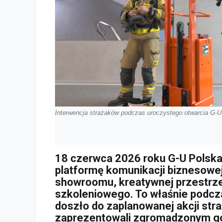
Interwencja strażaków podczas uroczystego otwarcia G-
18 czerwca 2026 roku G-U Polsk
platformę komunikacji biznesowe
showroomu, kreatywnej przestrze
szkoleniowego. To właśnie podc
doszło do zaplanowanej akcji st
zaprezentowali zgromadzonym goś