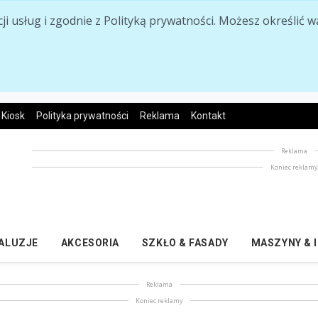
acji usług i zgodnie z Polityką prywatności. Możesz określi
Kiosk
Polityka prywatności
Reklama
Kontakt
Reklama
Koniec reklam
ŻALUZJE
AKCESORIA
SZKŁO & FASADY
MASZYNY & 
Reklama
Koniec reklamy