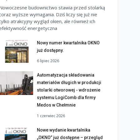
Nowoczesne budownictwo stawia przed stolarką
coraz wyższe wymagania. Dziś liczy się już nie
tylko atrakcyjny wygląd okien, ale również ich
efektywność energetyczna
Nowy numer kwartalnika OKNO
już dostępny.
6 lipiec 2026
Automatyzacja składowania
materiałów długich w produkcji
stolarki otworowej - wdrożenie
systemu LogiComb dla firmy
Medos w Chełmnie
1 czerwiec 2026
Nowe wydanie kwartalnika
„OKNO” już dostępne – przegląd