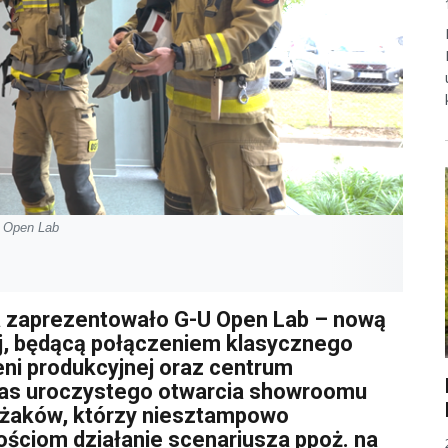
U Open Lab
a zaprezentowało G-U Open Lab – nową
j, będącą połączeniem klasycznego
ni produkcyjnej oraz centrum
zas uroczystego otwarcia showroomu
rażaków, którzy niesztampowo
ciom działanie scenariusza ppoż. na