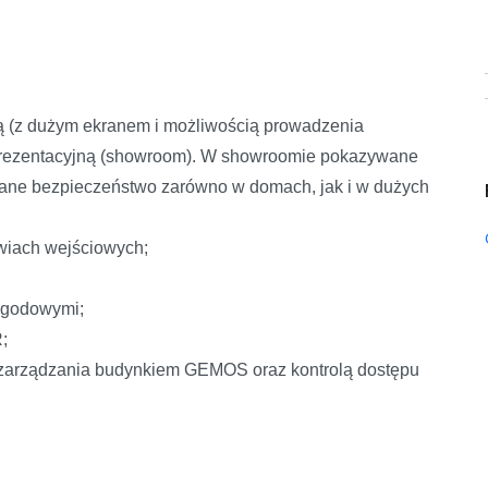
ną (z dużym ekranem i możliwością prowadzenia
ć prezentacyjną (showroom). W showroomie pokazywane
miane bezpieczeństwo zarówno w domach, jak i w dużych
zwiach wejściowych;
pogodowymi;
R;
 zarządzania budynkiem GEMOS oraz kontrolą dostępu