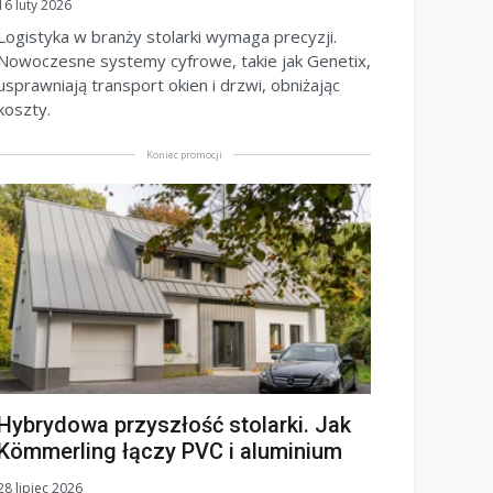
16 luty 2026
Logistyka w branży stolarki wymaga precyzji.
Nowoczesne systemy cyfrowe, takie jak Genetix,
usprawniają transport okien i drzwi, obniżając
koszty.
Koniec promocji
Hybrydowa przyszłość stolarki. Jak
Kömmerling łączy PVC i aluminium
28 lipiec 2026