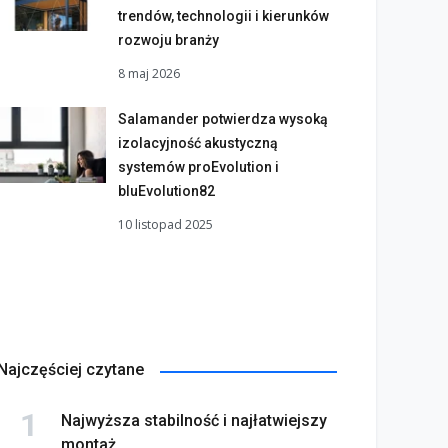
trendów, technologii i kierunków
rozwoju branży
8 maj 2026
Salamander potwierdza wysoką
izolacyjność akustyczną
systemów proEvolution i
bluEvolution82
10 listopad 2025
Najczęściej czytane
Najwyższa stabilność i najłatwiejszy
montaż