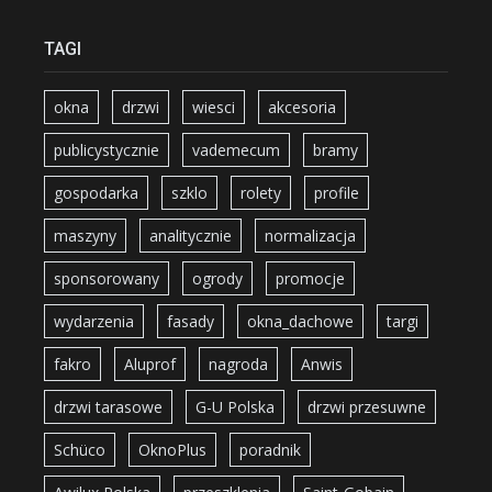
TAGI
okna
drzwi
wiesci
akcesoria
publicystycznie
vademecum
bramy
gospodarka
szklo
rolety
profile
maszyny
analitycznie
normalizacja
sponsorowany
ogrody
promocje
wydarzenia
fasady
okna_dachowe
targi
fakro
Aluprof
nagroda
Anwis
drzwi tarasowe
G-U Polska
drzwi przesuwne
Schüco
OknoPlus
poradnik