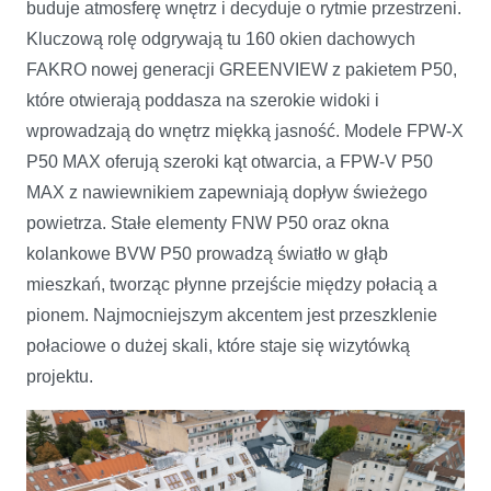
buduje atmosferę wnętrz i decyduje o rytmie przestrzeni.
Kluczową rolę odgrywają tu 160 okien dachowych
FAKRO nowej generacji GREENVIEW z pakietem P50,
które otwierają poddasza na szerokie widoki i
wprowadzają do wnętrz miękką jasność. Modele FPW-X
P50 MAX oferują szeroki kąt otwarcia, a FPW-V P50
MAX z nawiewnikiem zapewniają dopływ świeżego
powietrza. Stałe elementy FNW P50 oraz okna
kolankowe BVW P50 prowadzą światło w głąb
mieszkań, tworząc płynne przejście między połacią a
pionem. Najmocniejszym akcentem jest przeszklenie
połaciowe o dużej skali, które staje się wizytówką
projektu.