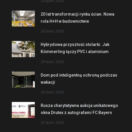
29 lipiec 2026
20 lat transformacji rynku ścian. Nowa
rola H+H w budownictwie
28 lipiec 2026
Hybrydowa przyszłość stolarki. Jak
Kömmerling łączy PVC i aluminium
28 lipiec 2026
Dom pod inteligentną ochroną podczas
wakacji
28 lipiec 2026
Rusza charytatywna aukcja unikatowego
okna Drutex z autografami FC Bayern
22 lipiec 2026