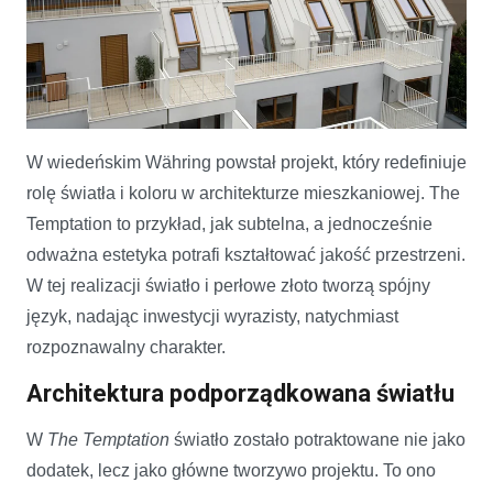
ŚWIATŁO I KOLOR JAKO FUNDAMENT PROJEKTU THE
TEMPTATION W WIEDNIU
W wiedeńskim Währing powstał projekt, który redefiniuje
rolę światła i koloru w architekturze mieszkaniowej. The
Temptation to przykład, jak subtelna, a jednocześnie
odważna estetyka potrafi kształtować jakość przestrzeni.
W tej realizacji światło i perłowe złoto tworzą spójny
język, nadając inwestycji wyrazisty, natychmiast
rozpoznawalny charakter.
Architektura podporządkowana światłu
W
The Temptation
światło zostało potraktowane nie jako
dodatek, lecz jako główne tworzywo projektu. To ono