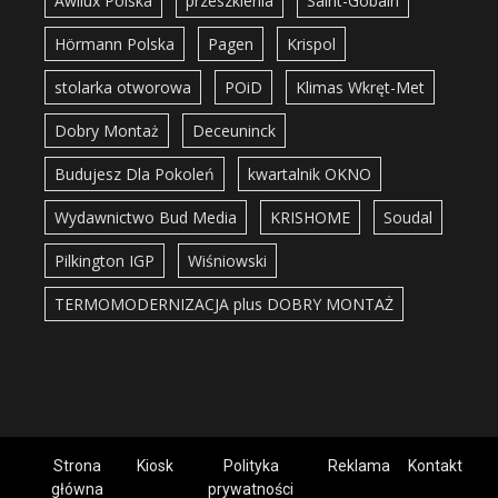
Awilux Polska
przeszklenia
Saint-Gobain
Hörmann Polska
Pagen
Krispol
stolarka otworowa
POiD
Klimas Wkręt-Met
Dobry Montaż
Deceuninck
Budujesz Dla Pokoleń
kwartalnik OKNO
Wydawnictwo Bud Media
KRISHOME
Soudal
Pilkington IGP
Wiśniowski
TERMOMODERNIZACJA plus DOBRY MONTAŻ
Strona
Kiosk
Polityka
Reklama
Kontakt
główna
prywatności