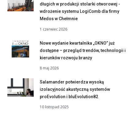
długich w produkcji stolarki otworowej -
wdrożenie systemu LogiComb dla firmy
Medos w Chełmnie
1 czerwiec 2026
Nowe wydanie kwartalnika „OKNO” już
dostępne – przegląd trendów, technologii i
kierunków rozwoju branży
8 maj 2026
Salamander potwierdza wysoką
izolacyjność akustyczną systemów
proEvolution i bluEvolution82
10 listopad 2025