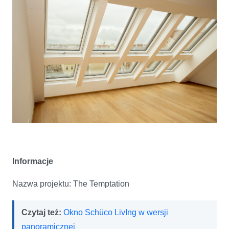
Informacje
Nazwa projektu: The Temptation
Czytaj też:
Okno Schüco LivIng w wersji
panoramicznej