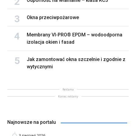
Odporność na włamanie – klasa RC3
Okna przeciwpożarowe
Membrany VI-PRO® EPDM – wodoodporna
izolacja okien i fasad
Jak zamontować okna szczelnie i zgodnie z
wytycznymi
Reklama
Koniec reklamy
Najnowsze na portalu
3 sierpień 2026