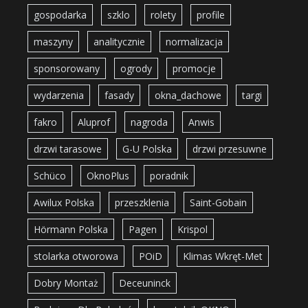
gospodarka
szklo
rolety
profile
maszyny
analitycznie
normalizacja
sponsorowany
ogrody
promocje
wydarzenia
fasady
okna_dachowe
targi
fakro
Aluprof
nagroda
Anwis
drzwi tarasowe
G-U Polska
drzwi przesuwne
Schüco
OknoPlus
poradnik
Awilux Polska
przeszklenia
Saint-Gobain
Hörmann Polska
Pagen
Krispol
stolarka otworowa
POiD
Klimas Wkręt-Met
Dobry Montaż
Deceuninck