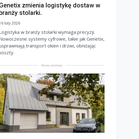
Genetix zmienia logistykę dostaw w
branży stolarki.
16 luty 2026
Logistyka w branży stolarki wymaga precyzji.
Nowoczesne systemy cyfrowe, takie jak Genetix,
usprawniają transport okien i drzwi, obniżając
koszty.
Koniec promocji