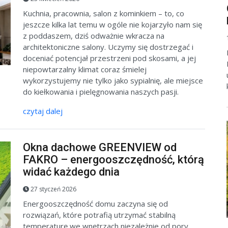
Kuchnia, pracownia, salon z kominkiem – to, co
jeszcze kilka lat temu w ogóle nie kojarzyło nam się
z poddaszem, dziś odważnie wkracza na
architektoniczne salony. Uczymy się dostrzegać i
doceniać potencjał przestrzeni pod skosami, a jej
niepowtarzalny klimat coraz śmielej
wykorzystujemy nie tylko jako sypialnię, ale miejsce
do kiełkowania i pielęgnowania naszych pasji.
czytaj dalej
Okna dachowe GREENVIEW od
FAKRO – energooszczędność, którą
widać każdego dnia
27 styczeń 2026
Energooszczędność domu zaczyna się od
rozwiązań, które potrafią utrzymać stabilną
temperaturę we wnętrzach niezależnie od pory