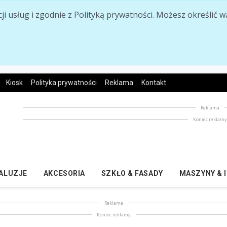
acji usług i zgodnie z Polityką prywatności. Możesz określi
Kiosk
Polityka prywatności
Reklama
Kontakt
Reklama
Koniec reklam
ŻALUZJE
AKCESORIA
SZKŁO & FASADY
MASZYNY & 
Reklama
Koniec reklamy