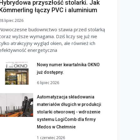
Hybrydowa przyszłość stolarki. Jak
Kömmerling łączy PVC i aluminium
28 lipiec 2026
Nowoczesne budownictwo stawia przed stolarką
coraz wyższe wymagania. Dziś liczy się już nie
tylko atrakcyjny wygląd okien, ale również ich
efektywność energetyczna
Nowy numer kwartalnika OKNO
już dostępny.
6 lipiec 2026
Automatyzacja składowania
materiałów długich w produkcji
stolarki otworowej - wdrożenie
systemu LogiComb dla firmy
Medos w Chełmnie
1 czerwiec 2026