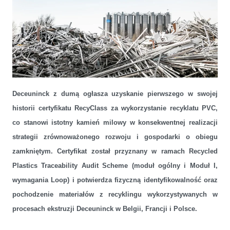
Deceuninck uzyskał pierwszą certyfikację RecyClass za
wykorzystanie recyklatu PVC i odnowił certyfikat VinylPlus®
Deceuninck z dumą ogłasza uzyskanie pierwszego w swojej
Product Label
historii certyfikatu RecyClass za wykorzystanie recyklatu PVC,
co stanowi istotny kamień milowy w konsekwentnej realizacji
strategii zrównoważonego rozwoju i gospodarki o obiegu
zamkniętym. Certyfikat został przyznany w ramach Recycled
Plastics Traceability Audit Scheme (moduł ogólny i Moduł I,
wymagania Loop) i potwierdza fizyczną identyfikowalność oraz
pochodzenie materiałów z recyklingu wykorzystywanych w
procesach ekstruzji Deceuninck w Belgii, Francji i Polsce.