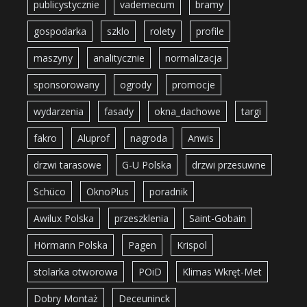
publicystycznie
vademecum
bramy
gospodarka
szklo
rolety
profile
maszyny
analitycznie
normalizacja
sponsorowany
ogrody
promocje
wydarzenia
fasady
okna_dachowe
targi
fakro
Aluprof
nagroda
Anwis
drzwi tarasowe
G-U Polska
drzwi przesuwne
Schüco
OknoPlus
poradnik
Awilux Polska
przeszklenia
Saint-Gobain
Hörmann Polska
Pagen
Krispol
stolarka otworowa
POiD
Klimas Wkręt-Met
Dobry Montaż
Deceuninck