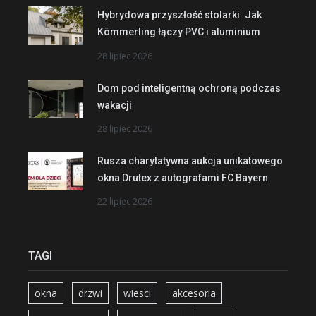
Hybrydowa przyszłość stolarki. Jak
Kömmerling łączy PVC i aluminium
28 lipiec 2026
Dom pod inteligentną ochroną podczas
wakacji
28 lipiec 2026
Rusza charytatywna aukcja unikatowego
okna Drutex z autografami FC Bayern
22 lipiec 2026
TAGI
okna
drzwi
wiesci
akcesoria