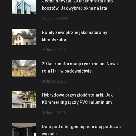
Jedna decyzja, 20 lat komfortu albo
kosztów. Jak wybrać okna na lata
3 sierpień 2026
Rolety zewnętrzne jako naturalny
klimatyzator
29 lipiec 2026
20 lat transformacji rynku ścian. Nowa
rola H+H w budownictwie
28 lipiec 2026
Hybrydowa przyszłość stolarki. Jak
Kömmerling łączy PVC i aluminium
28 lipiec 2026
Dom pod inteligentną ochroną podczas
wakacji