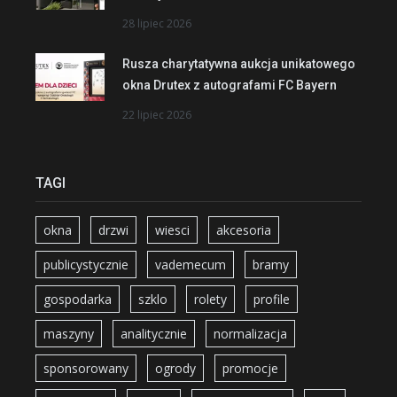
28 lipiec 2026
Rusza charytatywna aukcja unikatowego
okna Drutex z autografami FC Bayern
22 lipiec 2026
TAGI
okna
drzwi
wiesci
akcesoria
publicystycznie
vademecum
bramy
gospodarka
szklo
rolety
profile
maszyny
analitycznie
normalizacja
sponsorowany
ogrody
promocje