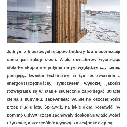
Jednym z kluczowych etapów budowy lub modernizacji
Zatrzymaj ciepło na lata. Nowoczesne okna PVC-U sposobem na
domu jest zakup okien. Wielu inwestorów wybierając
niższe rachunki i poprawę komfortu termicznego w budynkach
stolarkę skupia się jedynie na jej wyglądzie czy cenie,
pomijając kwestie techniczne, w tym te związane z
energooszczędnością. Tymczasem wysokiej jakości
rozwiązania są w stanie skutecznie zapobiegać utracie
ciepła z budynku, zapewniając wymierne oszczędności
przez długie lata. Sprawdź, na jakie okna postawić, by
pomimo upływu czasu zachowały doskonałe właściwości
użytkowe, a szczególnie wysoką izolacyjność cieplną.