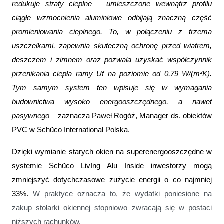
redukuje straty cieplne – umieszczone wewnątrz profilu
ciągłe wzmocnienia aluminiowe odbijają znaczną część
promieniowania cieplnego. To, w połączeniu z trzema
uszczelkami, zapewnia skuteczną ochronę przed wiatrem,
deszczem i zimnem oraz pozwala uzyskać współczynnik
przenikania ciepła ramy Uf na poziomie od 0,79 W/(m²K).
Tym samym system ten wpisuje się w wymagania
budownictwa wysoko energooszczędnego, a nawet
pasywnego –
zaznacza Paweł Rogóż, Manager ds. obiektów
PVC w Schüco International Polska.
Dzięki wymianie starych okien na superenergooszczędne w
systemie Schüco LivIng Alu Inside inwestorzy mogą
zmniejszyć dotychczasowe zużycie energii o co najmniej
33%.
W praktyce oznacza to, że wydatki poniesione na
zakup stolarki okiennej stopniowo zwracają się w postaci
niższych rachunków.