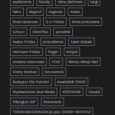
wydarzenia
fasady
okna_dachowe
targi
fakro
Aluprof
nagroda
Anwis
drzwi tarasowe
G-U Polska
drzwi przesuwne
Schüco
OknoPlus
poradnik
Awilux Polska
przeszklenia
Saint-Gobain
Hörmann Polska
Pagen
Krispol
stolarka otworowa
POiD
Klimas Wkręt-Met
Dobry Montaż
Deceuninck
Budujesz Dla Pokoleń
kwartalnik OKNO
Wydawnictwo Bud Media
KRISHOME
Soudal
Pilkington IGP
Wiśniowski
TERMOMODERNIZACJA plus DOBRY MONTAŻ