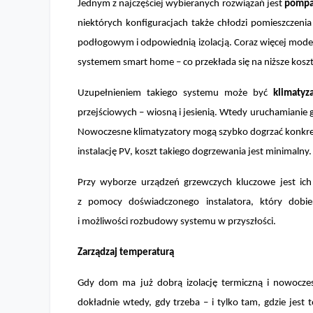
Jednym z najczęściej wybieranych rozwiązań jest
pompa 
niektórych konfiguracjach także chłodzi pomieszczen
podłogowym i odpowiednią izolacją. Coraz więcej model
systemem smart home – co przekłada się na niższe kosz
Uzupełnieniem takiego systemu może być
klimatyz
przejściowych – wiosną i jesienią. Wtedy uruchamianie
Nowoczesne klimatyzatory mogą szybko dogrzać konkre
instalację PV, koszt takiego dogrzewania jest minimalny.
Przy wyborze urządzeń grzewczych kluczowe jest ic
z pomocy doświadczonego instalatora, który dobi
i możliwości rozbudowy systemu w przyszłości.
Zarządzaj temperaturą
Gdy dom ma już dobrą izolację termiczną i nowoczes
dokładnie wtedy, gdy trzeba – i tylko tam, gdzie jes