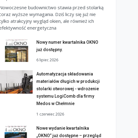
Nowoczesne budownictwo stawia przed stolarką
coraz wyższe wymagania. Dziś liczy się już nie
tylko atrakcyjny wygląd okien, ale również ich
efektywność energetyczna
Nowy numer kwartalnika OKNO
już dostępny.
6 lipiec 2026
Automatyzacja składowania
materiałów długich w produkcji
stolarki otworowej - wdrożenie
systemu LogiComb dla firmy
Medos w Chełmnie
1 czerwiec 2026
Nowe wydanie kwartalnika
„OKNO” już dostępne – przegląd