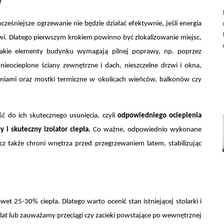
e
eśniejsze ogrzewanie nie będzie działać efektywnie, jeśli energia
rzwi. Dlatego pierwszym krokiem powinno być zlokalizowanie miejsc,
, jakie elementy budynku wymagają pilnej poprawy, np. poprzez
nieocieplone ściany zewnętrzne i dach, nieszczelne drzwi i okna,
niami oraz mostki termiczne w okolicach wieńców, balkonów czy
 do ich skutecznego usunięcia, czyli
odpowiedniego ocieplenia
ły i skuteczny izolator ciepła
.
Co ważne, odpowiednio wykonane
ecz także chroni wnętrza przed przegrzewaniem latem, stabilizując
et 25-30% ciepła. Dlatego warto ocenić stan istniejącej stolarki i
e lat lub zauważamy przeciągi czy zacieki powstające po wewnętrznej