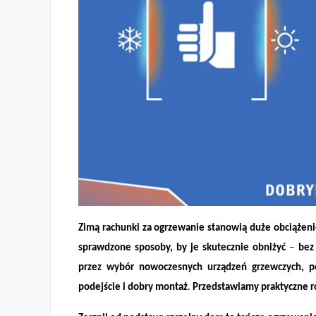
Zimą rachunki za ogrzewanie stanowią duże obciążeni
Sposób na oszczędność. Jak obniżyć koszty ogrzewania
sprawdzone sposoby, by je skutecznie obniżyć
–
bez
przez wybór nowoczesnych urządzeń grzewczych, po
podejście i dobry montaż
.
Przedstawiamy praktyczne ro