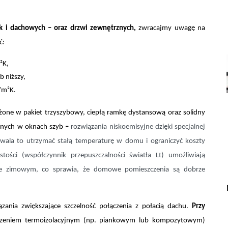
k i dachowych – oraz drzwi zewnętrznych
,
zwracajmy uwagę na
ć:
²K,
b niższy,
/m²K.
one w pakiet trzyszybowy, ciepłą ramkę dystansową oraz solidny
wanych w oknach szyb
–
rozwiązania niskoemisyjne dzięki specjalnej
wala to utrzymać stałą temperaturę w domu i ograniczyć koszty
ości (współczynnik przepuszczalności światła Lt) umożliwiają
sie zimowym, co sprawia, że domowe pomieszczenia są dobrze
ania zwiększające szczelność połączenia z połacią dachu.
Przy
zeniem termoizolacyjnym (np. piankowym lub kompozytowym)