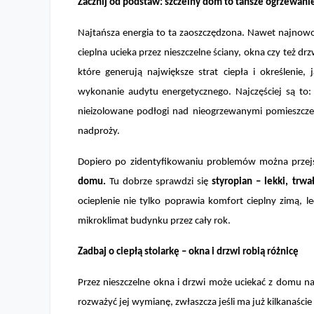
Zacznij od podstaw: szczelny dom to tańsze ogrzewani
Najtańsza energia to ta zaoszczędzona. Nawet najnowocz
cieplna ucieka przez nieszczelne ściany, okna czy też d
które generują największe strat ciepła i określenie
wykonanie audytu energetycznego. Najczęściej są to: 
nieizolowane podłogi nad nieogrzewanymi pomieszcze
nadproży.
Dopiero po zidentyfikowaniu problemów można przejść
domu
.
Tu dobrze sprawdzi się
styropian – lekki, trwa
ocieplenie nie tylko poprawia komfort cieplny zimą, l
mikroklimat budynku przez cały rok.
Zadbaj o ciepłą stolarkę – okna i drzwi robią różnicę
Przez nieszczelne okna i drzwi może uciekać z domu naw
rozważyć jej wymianę, zwłaszcza jeśli ma już kilkanaści