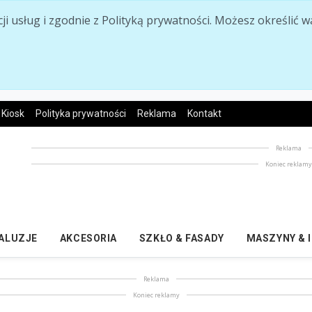
acji usług i zgodnie z Polityką prywatności. Możesz określi
Kiosk
Polityka prywatności
Reklama
Kontakt
Reklama
Koniec reklam
ŻALUZJE
AKCESORIA
SZKŁO & FASADY
MASZYNY & 
Reklama
Koniec reklamy