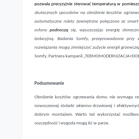
pozwala precyzyjnie sterować temperaturą w pomieszcz
skutecznych sposobów na obniżenie kosztów ogrzewani
automatyczne rolety zewnętrzne połączone ze smart 
osłony
podnoszą
się, wpuszczając energię słonecz
izolacyjną. Badania Somfy, przeprowadzone przy ws
rozwiązania mogą zmniejszyć zużycie energii grzewc
Somfy, Partnera kampanii „TERMOMODERNIZACJA+DO
Podsumowanie
Obniżenie kosztów ogrzewania domu nie wymaga rewol
nowoczesnej stolarki okienno-drzwiowej i efektywnyc
dobrym montażem. Warto też wykorzystać możliwoś
oszczędność i wygoda mogą iść w parze.