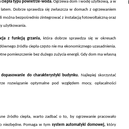
ciepła typu powietrze-woda
.
Ogrzewa dom i wodę użytkową, a w
ia latem. Dobrze sprawdza się zwłaszcza w domach z ogrzewaniem
i można bezpośrednio zintegrować z instalacją fotowoltaiczną oraz
ty użytkowania.
acja z funkcją grzania
,
która dobrze sprawdza się w okresach
 głównego źródła ciepła często nie ma ekonomicznego uzasadnienia.
tne pomieszczenie bez dużego zużycia energii. Gdy dom ma własną
h
dopasowanie do charakterystyki budynku
.
Najlepiej skorzystać
erze rozwiązanie optymalne pod względem mocy, opłacalności
ne źródło ciepła, warto zadbać o to, by ogrzewanie pracowało
t to niezbędne. Pomaga w tym
system automatyki domowej
,
który