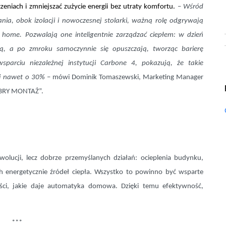
eniach i zmniejszać zużycie energii bez utraty komfortu.
–
Wśród
a, obok izolacji i nowoczesnej stolarki, ważną rolę odgrywają
home. Pozwalają one inteligentnie zarządzać ciepłem: w dzień
ną, a po zmroku samoczynnie się opuszczają, tworząc barierę
parciu niezależnej instytucji Carbone 4, pokazują, że takie
zej nawet o 30%
– mówi Dominik Tomaszewski, Marketing Manager
BRY MONTAŻ”.
ucji, lecz dobrze przemyślanych działań: ocieplenia budynku,
h energetycznie źródeł ciepła. Wszystko to powinno być wsparte
ci, jakie daje automatyka domowa. Dzięki temu efektywność,
***