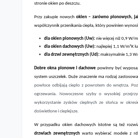
stronie okien po deszczu.
Przy zakupie nowych
okien – zarówno pionowych, ja
współczynnik przenikania ciepła, który powinien wynosi
dla okien pionowych (Uw)
:
nie więcej niż 0,9 W/m
dla okien dachowych (Uw)
:
najlepiej 1,1 W/m²K lu
dla drzwi zewnętrznych (Ud)
:
maksymalnie 1,3 W
Dobre okna pionowe i dachowe
powinny być wyposaż
system uszczelek. Duże znaczenie ma rodzaj zastoso
powłoce odbijają ciepło z powrotem do wnętrza. Poz
ogrzewania. Nowoczesne szyby o wysokiej przejrzyst
wykorzystanie zysków cieplnych ze słońca w okre
doświetlone i cieplejsze.
W przypadku okien dachowych istotne są też rozwiąz
drzwiach zewnętrznych
warto wybierać modele z rd