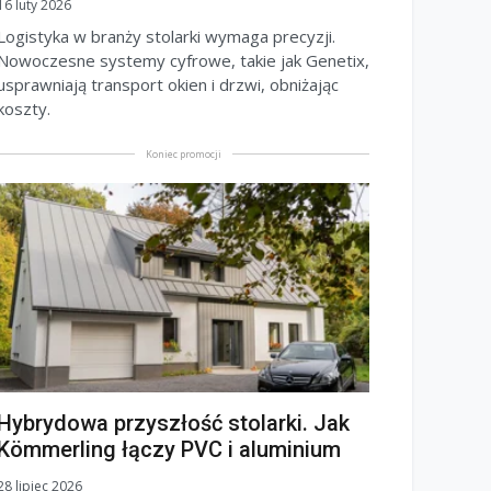
16 luty 2026
Logistyka w branży stolarki wymaga precyzji.
Nowoczesne systemy cyfrowe, takie jak Genetix,
usprawniają transport okien i drzwi, obniżając
koszty.
Koniec promocji
Hybrydowa przyszłość stolarki. Jak
Kömmerling łączy PVC i aluminium
28 lipiec 2026