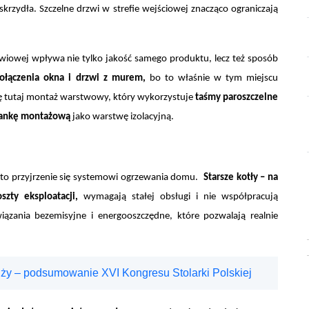
krzydła. Szczelne drzwi w strefie wejściowej znacząco ograniczają
zwiowej wpływa nie tylko jakość samego produktu, lecz też sposób
połączenia okna i drzwi z murem
,
bo to właśnie w tym miejscu
się tutaj montaż warstwowy, który wykorzystuje
taśmy paroszczelne
ankę montażową
jako warstwę izolacyjną.
k to przyjrzenie się systemowi ogrzewania domu.
Starsze kotły – na
szty eksploatacji
,
wymagają stałej obsługi i nie współpracują
ązania bezemisyjne i energooszczędne, które pozwalają realnie
ży – podsumowanie XVI Kongresu Stolarki Polskiej