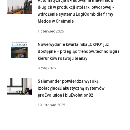
Automatyzacja składowania materiałów
długich w produkcji stolarki otworowej -
wdrożenie systemu LogiComb dla firmy
Medos w Chełmnie
1 czerwiec 2026
Nowe wydanie kwartalnika „OKNO” już
dostępne – przegląd trendów, technologii i
kierunków rozwoju branży
8 maj 2026
Salamander potwierdza wysoką
izolacyjność akustyczną systemów
proEvolution i bluEvolution82
10 listopad 2025