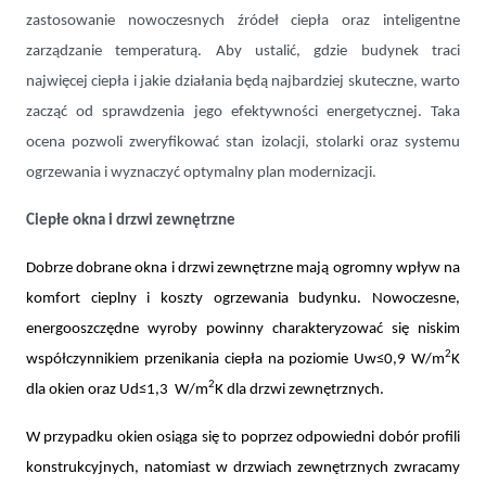
zastosowanie nowoczesnych źródeł ciepła oraz inteligentne
zarządzanie temperaturą. Aby ustalić, gdzie budynek traci
najwięcej ciepła i jakie działania będą najbardziej skuteczne, warto
zacząć od sprawdzenia jego efektywności energetycznej. Taka
ocena pozwoli zweryfikować stan izolacji, stolarki oraz systemu
ogrzewania i wyznaczyć optymalny plan modernizacji.
Ciepłe okna i drzwi zewnętrzne
Dobrze dobrane okna i drzwi zewnętrzne mają ogromny wpływ na
komfort cieplny i koszty ogrzewania budynku. Nowoczesne,
energooszczędne wyroby powinny charakteryzować się niskim
2
współczynnikiem przenikania ciepła na poziomie
Uw≤0,9 W/m
K
2
dla okien oraz Ud≤1,3 W/m
K dla drzwi zewnętrznych.
W przypadku okien osiąga się to poprzez odpowiedni dobór profili
konstrukcyjnych, natomiast w drzwiach zewnętrznych zwracamy