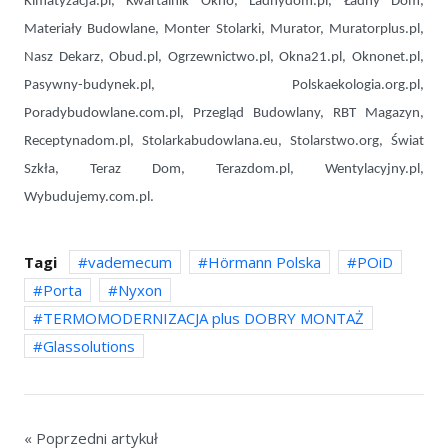
Klmatyzacja.pl, Kwartalnik Okno, Ladnydom.pl, Ładny Dom,
Materiały Budowlane, Monter Stolarki, Murator, Muratorplus.pl,
Nasz Dekarz, Obud.pl, Ogrzewnictwo.pl, Okna21.pl, Oknonet.pl,
Pasywny-budynek.pl, Polskaekologia.org.pl,
Poradybudowlane.com.pl, Przegląd Budowlany, RBT Magazyn,
Receptynadom.pl, Stolarkabudowlana.eu, Stolarstwo.org, Świat
Szkła, Teraz Dom, Terazdom.pl, Wentylacyjny.pl,
Wybudujemy.com.pl.
Tagi
vademecum
Hörmann Polska
POiD
Porta
Nyxon
TERMOMODERNIZACJA plus DOBRY MONTAŻ
Glassolutions
« Poprzedni artykuł