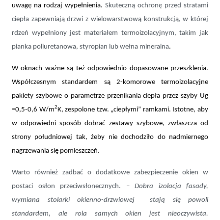
uwagę na rodzaj wypełnienia.
Skuteczną ochronę przed stratami
ciepła zapewniają drzwi z wielowarstwową konstrukcją, w której
rdzeń wypełniony jest materiałem termoizolacyjnym, takim jak
pianka poliuretanowa, styropian lub wełna mineralna
.
W oknach ważne są też odpowiednio dopasowane przeszklenia.
Współczesnym standardem są 2-komorowe termoizolacyjne
pakiety szybowe o parametrze przenikania ciepła przez szyby
U
g
2
=0,5-0,6 W/m
K, zespolone tzw. „ciepłymi” ramkami. Istotne, aby
w odpowiedni sposób dobrać zestawy szybowe, zwłaszcza od
strony południowej tak, żeby nie dochodziło do nadmiernego
nagrzewania się pomieszczeń.
Warto również zadbać o dodatkowe zabezpieczenie okien w
postaci osłon przeciwsłonecznych. –
Dobra izolacja fasady,
wymiana stolarki okienno-drzwiowej stają się powoli
standardem, ale rola samych okien jest nieoczywista.