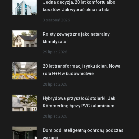
Jedna decyzja, 20 lat komfortu albo
kosztów. Jak wybrać okna na lata
3 sierpień 2026
Rolety zewnętrzne jako naturalny
klimatyzator
29 lipiec 2026
20 lat transformacji rynku ścian. Nowa
rola H+H w budownictwie
28 lipiec 2026
Hybrydowa przyszłość stolarki. Jak
Kömmerling łączy PVC i aluminium
28 lipiec 2026
Dom pod inteligentną ochroną podczas
wakacji