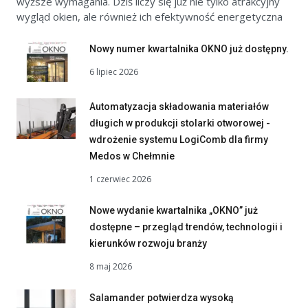
wyższe wymagania. Dziś liczy się już nie tylko atrakcyjny
wygląd okien, ale również ich efektywność energetyczna
Nowy numer kwartalnika OKNO już dostępny.
6 lipiec 2026
Automatyzacja składowania materiałów
długich w produkcji stolarki otworowej -
wdrożenie systemu LogiComb dla firmy
Medos w Chełmnie
1 czerwiec 2026
Nowe wydanie kwartalnika „OKNO” już
dostępne – przegląd trendów, technologii i
kierunków rozwoju branży
8 maj 2026
Salamander potwierdza wysoką