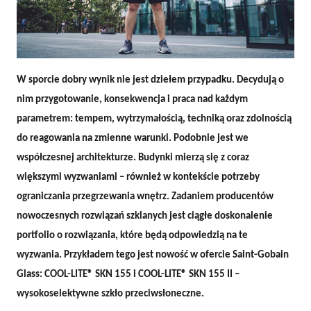
W sporcie dobry wynik nie jest dziełem przypadku. Decydują o
nim przygotowanie, konsekwencja i praca nad każdym
Szkło COOL-LITE® SKN 155 i SKN 155 II
parametrem: tempem, wytrzymałością, techniką oraz zdolnością
do reagowania na zmienne warunki. Podobnie jest we
współczesnej architekturze. Budynki mierzą się z coraz
większymi wyzwaniami – również w kontekście potrzeby
ograniczania przegrzewania wnętrz. Zadaniem producentów
nowoczesnych rozwiązań szklanych jest ciągłe doskonalenie
portfolio o rozwiązania, które będą odpowiedzią na te
wyzwania. Przykładem tego jest nowość w ofercie Saint-Gobain
Glass: COOL-LITE® SKN 155 i COOL-LITE® SKN 155 II –
wysokoselektywne szkło przeciwsłoneczne.