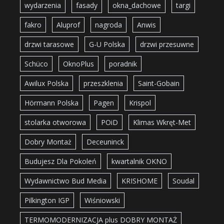
wydarzenia
fasady
okna_dachowe
targi
fakro
Aluprof
nagroda
Anwis
drzwi tarasowe
G-U Polska
drzwi przesuwne
Schüco
OknoPlus
poradnik
Awilux Polska
przeszklenia
Saint-Gobain
Hörmann Polska
Pagen
Krispol
stolarka otworowa
POiD
Klimas Wkręt-Met
Dobry Montaż
Deceuninck
Budujesz Dla Pokoleń
kwartalnik OKNO
Wydawnictwo Bud Media
KRISHOME
Soudal
Pilkington IGP
Wiśniowski
TERMOMODERNIZACJA plus DOBRY MONTAŻ