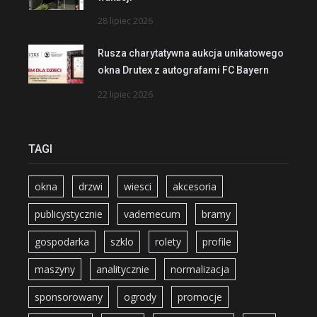
28 lipiec 2026
Rusza charytatywna aukcja unikatowego
okna Drutex z autografami FC Bayern
22 lipiec 2026
TAGI
okna
drzwi
wiesci
akcesoria
publicystycznie
vademecum
bramy
gospodarka
szklo
rolety
profile
maszyny
analitycznie
normalizacja
sponsorowany
ogrody
promocje