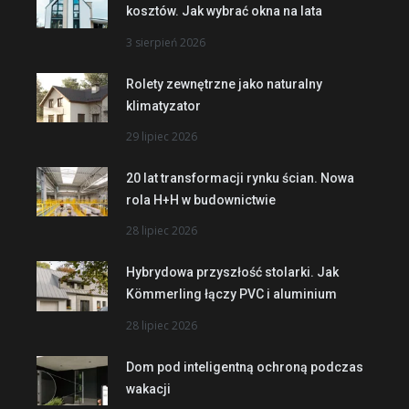
kosztów. Jak wybrać okna na lata
3 sierpień 2026
Rolety zewnętrzne jako naturalny
klimatyzator
29 lipiec 2026
20 lat transformacji rynku ścian. Nowa
rola H+H w budownictwie
28 lipiec 2026
Hybrydowa przyszłość stolarki. Jak
Kömmerling łączy PVC i aluminium
28 lipiec 2026
Dom pod inteligentną ochroną podczas
wakacji