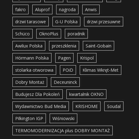
fakro
Aluprof
nagroda
Anwis
drzwi tarasowe
G-U Polska
drzwi przesuwne
Schüco
OknoPlus
poradnik
Awilux Polska
przeszklenia
Saint-Gobain
Hörmann Polska
Pagen
Krispol
stolarka otworowa
POiD
Klimas Wkręt-Met
Dobry Montaż
Deceuninck
Budujesz Dla Pokoleń
kwartalnik OKNO
Wydawnictwo Bud Media
KRISHOME
Soudal
Pilkington IGP
Wiśniowski
TERMOMODERNIZACJA plus DOBRY MONTAŻ