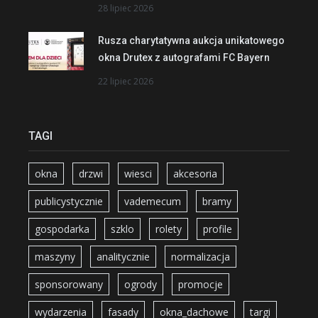
28 lipiec 2026
Rusza charytatywna aukcja unikatowego
okna Drutex z autografami FC Bayern
22 lipiec 2026
TAGI
okna
drzwi
wiesci
akcesoria
publicystycznie
vademecum
bramy
gospodarka
szklo
rolety
profile
maszyny
analitycznie
normalizacja
sponsorowany
ogrody
promocje
wydarzenia
fasady
okna_dachowe
targi