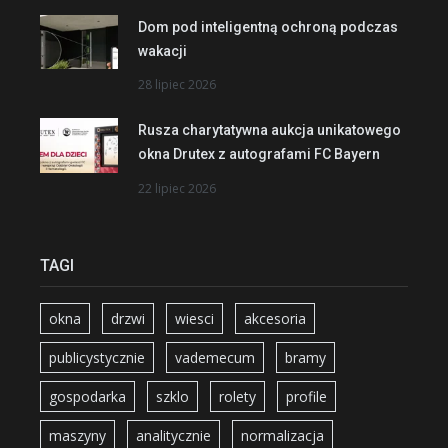
Dom pod inteligentną ochroną podczas
wakacji
28 lipiec 2026
Rusza charytatywna aukcja unikatowego
okna Drutex z autografami FC Bayern
22 lipiec 2026
TAGI
okna
drzwi
wiesci
akcesoria
publicystycznie
vademecum
bramy
gospodarka
szklo
rolety
profile
maszyny
analitycznie
normalizacja