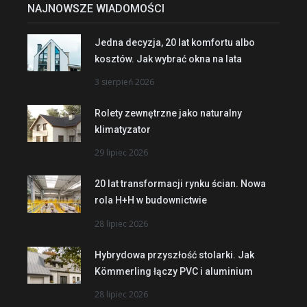
NAJNOWSZE WIADOMOŚCI
Jedna decyzja, 20 lat komfortu albo
kosztów. Jak wybrać okna na lata
3 sierpień 2026
Rolety zewnętrzne jako naturalny
klimatyzator
29 lipiec 2026
20 lat transformacji rynku ścian. Nowa
rola H+H w budownictwie
28 lipiec 2026
Hybrydowa przyszłość stolarki. Jak
Kömmerling łączy PVC i aluminium
28 lipiec 2026