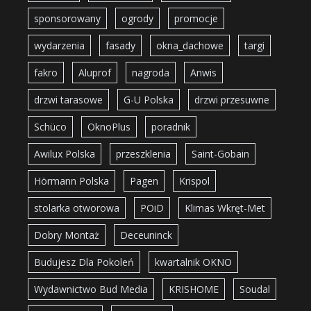
sponsorowany
ogrody
promocje
wydarzenia
fasady
okna_dachowe
targi
fakro
Aluprof
nagroda
Anwis
drzwi tarasowe
G-U Polska
drzwi przesuwne
Schüco
OknoPlus
poradnik
Awilux Polska
przeszklenia
Saint-Gobain
Hörmann Polska
Pagen
Krispol
stolarka otworowa
POiD
Klimas Wkręt-Met
Dobry Montaż
Deceuninck
Budujesz Dla Pokoleń
kwartalnik OKNO
Wydawnictwo Bud Media
KRISHOME
Soudal