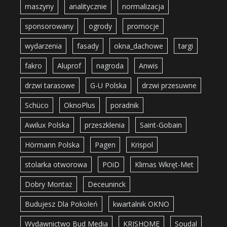
maszyny
analitycznie
normalizacja
sponsorowany
ogrody
promocje
wydarzenia
fasady
okna_dachowe
targi
fakro
Aluprof
nagroda
Anwis
drzwi tarasowe
G-U Polska
drzwi przesuwne
Schüco
OknoPlus
poradnik
Awilux Polska
przeszklenia
Saint-Gobain
Hörmann Polska
Pagen
Krispol
stolarka otworowa
POiD
Klimas Wkręt-Met
Dobry Montaż
Deceuninck
Budujesz Dla Pokoleń
kwartalnik OKNO
Wydawnictwo Bud Media
KRISHOME
Soudal