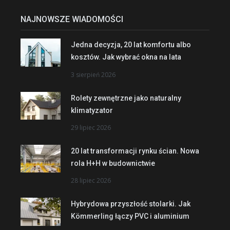
NAJNOWSZE WIADOMOŚCI
Jedna decyzja, 20 lat komfortu albo
kosztów. Jak wybrać okna na lata
3 sierpień 2026
Rolety zewnętrzne jako naturalny
klimatyzator
29 lipiec 2026
20 lat transformacji rynku ścian. Nowa
rola H+H w budownictwie
28 lipiec 2026
Hybrydowa przyszłość stolarki. Jak
Kömmerling łączy PVC i aluminium