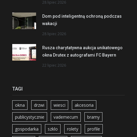
28 lipiec 2026
Dom pod inteligentną ochroną podczas
wakacji
28 lipiec 2026
Rusza charytatywna aukcja unikatowego
okna Drutex z autografami FC Bayern
22 lipiec 2026
TAGI
okna
drzwi
wiesci
akcesoria
publicystycznie
vademecum
bramy
gospodarka
szklo
rolety
profile