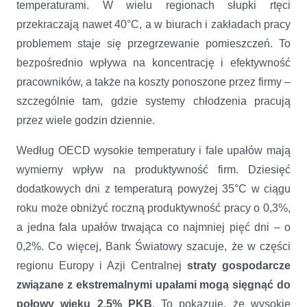
temperaturami. W wielu regionach słupki rtęci
przekraczają nawet 40°C,
a w biurach
i zakładach pracy
problemem staje się przegrzewanie pomieszczeń. To
bezpośrednio wpływa na koncentrację i efektywność
pracowników, a także na koszty ponoszone przez firmy –
szczególnie tam, gdzie systemy chłodzenia pracują
przez wiele godzin dziennie.
Według OECD wysokie temperatury i fale upałów mają
wymierny wpływ na produktywność firm. Dziesięć
dodatkowych dni z temperaturą powyżej 35°C w ciągu
roku może obniżyć roczną produktywność pracy o 0,3%,
a jedna fala upałów trwająca co najmniej pięć dni – o
0,2%. Co więcej, Bank Światowy szacuje, że w części
regionu Europy i Azji Centralnej
straty gospodarcze
związane z ekstremalnymi upałami mogą sięgnąć do
połowy wieku 2,5% PKB
. To pokazuje, że wysokie