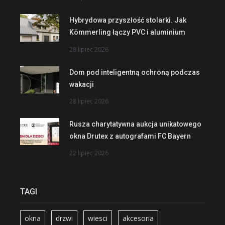
Hybrydowa przyszłość stolarki. Jak
Kömmerling łączy PVC i aluminium
28 lipiec 2026
Dom pod inteligentną ochroną podczas
wakacji
28 lipiec 2026
Rusza charytatywna aukcja unikatowego
okna Drutex z autografami FC Bayern
22 lipiec 2026
TAGI
okna
drzwi
wiesci
akcesoria