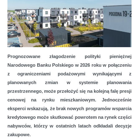
Prognozowane złagodzenie polityki pieniężnej
Rynek mieszkaniowy w 2026 roku. Presja popytu, zmiany
Narodowego Banku Polskiego w 2026 roku w połączeniu
regulacyjne i rosnące znaczenie lokalizacji podmiejskich
z ograniczeniami podażowymi wynikającymi z
planowanych zmian w systemie planowania
przestrzennego, może przełożyć się na kolejną falę presji
cenowej na rynku mieszkaniowym. Jednocześnie
eksperci wskazują, że brak nowych programów wsparcia
kredytowego może skutkować powrotem na rynek części
nabywców, którzy w ostatnich latach odkładali decyzje
zakupowe.