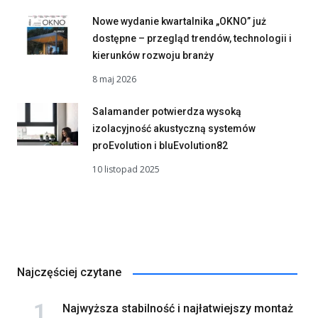
Nowe wydanie kwartalnika „OKNO” już
dostępne – przegląd trendów, technologii i
kierunków rozwoju branży
8 maj 2026
Salamander potwierdza wysoką
izolacyjność akustyczną systemów
proEvolution i bluEvolution82
10 listopad 2025
Najczęściej czytane
Najwyższa stabilność i najłatwiejszy montaż