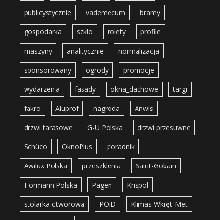
publicystycznie
vademecum
bramy
gospodarka
szklo
rolety
profile
maszyny
analitycznie
normalizacja
sponsorowany
ogrody
promocje
wydarzenia
fasady
okna_dachowe
targi
fakro
Aluprof
nagroda
Anwis
drzwi tarasowe
G-U Polska
drzwi przesuwne
Schüco
OknoPlus
poradnik
Awilux Polska
przeszklenia
Saint-Gobain
Hörmann Polska
Pagen
Krispol
stolarka otworowa
POiD
Klimas Wkręt-Met