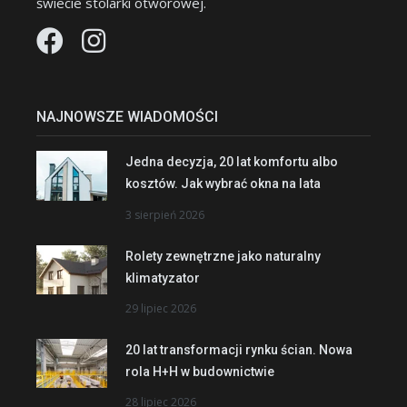
świecie stolarki otworowej.
NAJNOWSZE WIADOMOŚCI
Jedna decyzja, 20 lat komfortu albo
kosztów. Jak wybrać okna na lata
3 sierpień 2026
Rolety zewnętrzne jako naturalny
klimatyzator
29 lipiec 2026
20 lat transformacji rynku ścian. Nowa
rola H+H w budownictwie
28 lipiec 2026