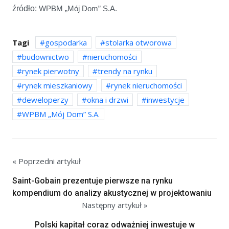
źródło:
WPBM „Mój Dom” S.A.
Tagi
gospodarka
stolarka otworowa
budownictwo
nieruchomości
rynek pierwotny
trendy na rynku
rynek mieszkaniowy
rynek nieruchomości
deweloperzy
okna i drzwi
inwestycje
WPBM „Mój Dom” S.A.
« Poprzedni artykuł
Saint-Gobain prezentuje pierwsze na rynku
kompendium do analizy akustycznej w projektowaniu
Następny artykuł »
Polski kapitał coraz odważniej inwestuje w