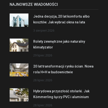
NAJNOWSZE WIADOMOŚCI
Jedna decyzja, 20 lat komfortu albo
kosztów. Jak wybrać okna na lata
3 sierpień 2026
Rolety zewnętrzne jako naturalny
klimatyzator
29 lipiec 2026
20 lat transformacji rynku ścian. Nowa
rola H+H w budownictwie
28 lipiec 2026
Hybrydowa przyszłość stolarki. Jak
Kömmerling łączy PVC i aluminium
28 lipiec 2026