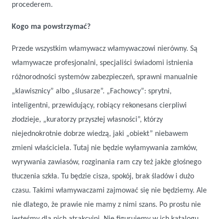
procederem.
Kogo ma powstrzymać?
Przede wszystkim włamywacz włamywaczowi nierówny. Są
włamywacze profesjonalni, specjaliści świadomi istnienia
różnorodności systemów zabezpieczeń, sprawni manualnie
„klawisznicy” albo „ślusarze”. „Fachowcy”: sprytni,
inteligentni, przewidujący, robiący rekonesans cierpliwi
złodzieje, „kuratorzy przyszłej własności”, którzy
niejednokrotnie dobrze wiedzą, jaki „obiekt” niebawem
zmieni właściciela. Tutaj nie będzie wyłamywania zamków,
wyrywania zawiasów, rozginania ram czy też jakże głośnego
tłuczenia szkła. Tu będzie cisza, spokój, brak śladów i dużo
czasu. Takimi włamywaczami zajmować się nie będziemy. Ale
nie dlatego, że prawie nie mamy z nimi szans. Po prostu nie
jesteśmy dla nich atrakcyjni. Nie figurujemy w ich katalogu