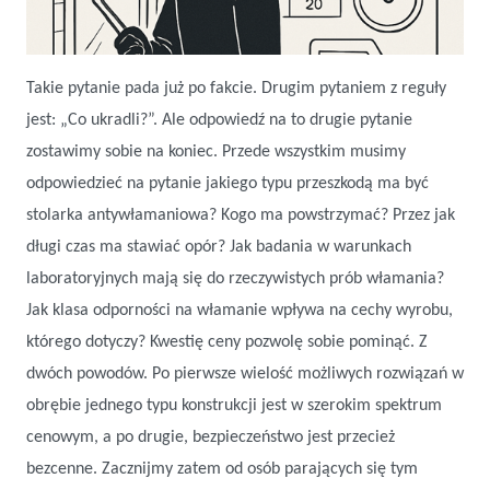
Takie pytanie pada już po fakcie. Drugim pytaniem z reguły
jest: „Co ukradli?”. Ale odpowiedź na to drugie pytanie
zostawimy sobie na koniec. Przede wszystkim musimy
odpowiedzieć na pytanie jakiego typu przeszkodą ma być
Włamali się… Ale jak?
stolarka antywłamaniowa? Kogo ma powstrzymać? Przez jak
długi czas ma stawiać opór? Jak badania w warunkach
laboratoryjnych mają się do rzeczywistych prób włamania?
Jak klasa odporności na włamanie wpływa na cechy wyrobu,
którego dotyczy? Kwestię ceny pozwolę sobie pominąć. Z
dwóch powodów. Po pierwsze wielość możliwych rozwiązań w
obrębie jednego typu konstrukcji jest w szerokim spektrum
cenowym, a po drugie, bezpieczeństwo jest przecież
bezcenne. Zacznijmy zatem od osób parających się tym