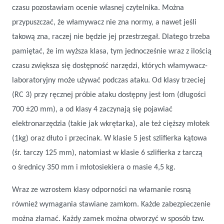
czasu pozostawiam ocenie własnej czytelnika. Można
przypuszczać, że włamywacz nie zna normy, a nawet jeśli
takową zna, raczej nie będzie jej przestrzegał. Dlatego trzeba
pamiętać, że im wyższa klasa, tym jednocześnie wraz z ilością
czasu zwiększa się dostępność narzędzi, których włamywacz-
laboratoryjny może używać podczas ataku. Od klasy trzeciej
(RC 3) przy ręcznej próbie ataku dostępny jest łom (długości
700 ±20 mm), a od klasy 4 zaczynają się pojawiać
elektronarzędzia (takie jak wkrętarka), ale też cięższy młotek
(1kg) oraz dłuto i przecinak. W klasie 5 jest szlifierka kątowa
(śr. tarczy 125 mm), natomiast w klasie 6 szlifierka z tarczą
o średnicy 350 mm i młotosiekiera o masie 4,5 kg.
Wraz ze wzrostem klasy odporności na włamanie rosną
również wymagania stawiane zamkom. Każde zabezpieczenie
można złamać. Każdy zamek można otworzyć w sposób tzw.