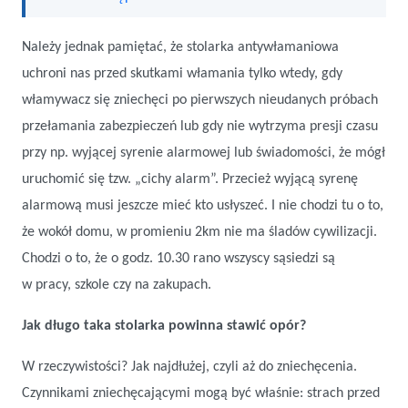
Należy jednak pamiętać, że stolarka antywłamaniowa
uchroni nas przed skutkami włamania tylko wtedy, gdy
włamywacz się zniechęci po pierwszych nieudanych próbach
przełamania zabezpieczeń lub gdy nie wytrzyma presji czasu
przy np. wyjącej syrenie alarmowej lub świadomości, że mógł
uruchomić się tzw. „cichy alarm”. Przecież wyjącą syrenę
alarmową musi jeszcze mieć kto usłyszeć. I nie chodzi tu o to,
że wokół domu, w promieniu 2km nie ma śladów cywilizacji.
Chodzi o to, że o godz. 10.30 rano wszyscy sąsiedzi są
w pracy, szkole czy na zakupach.
Jak długo taka stolarka powinna stawić opór?
W rzeczywistości? Jak najdłużej, czyli aż do zniechęcenia.
Czynnikami zniechęcającymi mogą być właśnie: strach przed