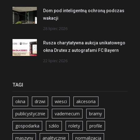
Dom pod inteligentną ochroną podczas
wakacji
28 lipiec 2026
Rusza charytatywna aukcja unikatowego
okna Drutex z autografami FC Bayern
22 lipiec 2026
TAGI
okna
drzwi
wiesci
akcesoria
publicystycznie
vademecum
bramy
gospodarka
szklo
rolety
profile
maszyny
analitycznie
normalizacja