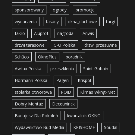
sponsorowany
ogrody
promocje
wydarzenia
fasady
okna_dachowe
targi
fakro
Aluprof
nagroda
Anwis
drzwi tarasowe
G-U Polska
drzwi przesuwne
Schüco
OknoPlus
poradnik
Awilux Polska
przeszklenia
Saint-Gobain
Hörmann Polska
Pagen
Krispol
stolarka otworowa
POiD
Klimas Wkręt-Met
Dobry Montaż
Deceuninck
Budujesz Dla Pokoleń
kwartalnik OKNO
Wydawnictwo Bud Media
KRISHOME
Soudal