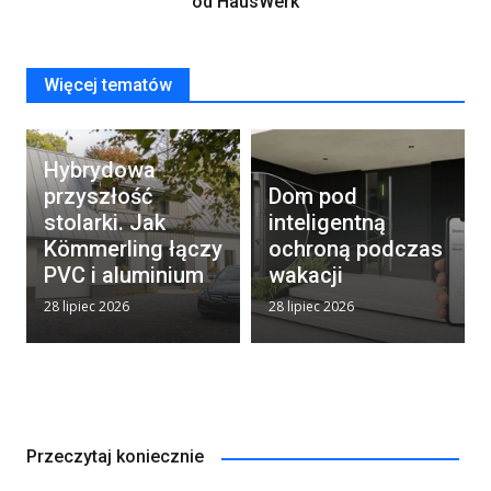
od HausWerk
Więcej tematów
Hybrydowa
przyszłość
Dom pod
stolarki. Jak
inteligentną
Kömmerling łączy
ochroną podczas
PVC i aluminium
wakacji
28 lipiec 2026
28 lipiec 2026
Przeczytaj koniecznie