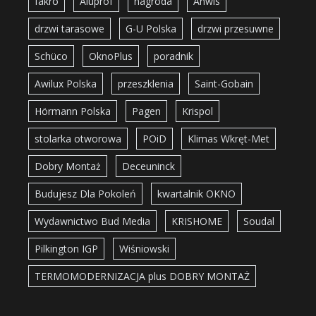
fakro
Aluprof
nagroda
Anwis
drzwi tarasowe
G-U Polska
drzwi przesuwne
Schüco
OknoPlus
poradnik
Awilux Polska
przeszklenia
Saint-Gobain
Hörmann Polska
Pagen
Krispol
stolarka otworowa
POiD
Klimas Wkręt-Met
Dobry Montaż
Deceuninck
Budujesz Dla Pokoleń
kwartalnik OKNO
Wydawnictwo Bud Media
KRISHOME
Soudal
Pilkington IGP
Wiśniowski
TERMOMODERNIZACJA plus DOBRY MONTAŻ