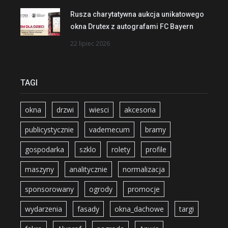
Rusza charytatywna aukcja unikatowego
okna Drutex z autografami FC Bayern
22 lipiec 2026
TAGI
okna
drzwi
wiesci
akcesoria
publicystycznie
vademecum
bramy
gospodarka
szklo
rolety
profile
maszyny
analitycznie
normalizacja
sponsorowany
ogrody
promocje
wydarzenia
fasady
okna_dachowe
targi