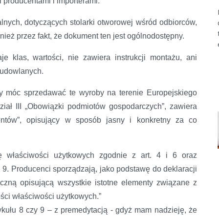
 producentami i importerami.
nych, dotyczących stolarki otworowej wśród odbiorców,
nież przez fakt, że dokument ten jest ogólnodostępny.
kiego
 klas, wartości, nie zawiera instrukcji montażu, ani
budowlanych.
by móc sprzedawać te wyroby na terenie Europejskiego
iał III „Obowiązki podmiotów gospodarczych”, zawiera
entów”, opisujący w sposób jasny i konkretny za co
ję właściwości użytkowych zgodnie z art. 4 i 6 oraz
 9. Producenci sporządzają, jako podstawę do deklaracji
czną opisującą wszystkie istotne elementy związane z
ści właściwości użytkowych.”
rtykułu 8 czy 9 – z premedytacją - gdyż mam nadzieję, że