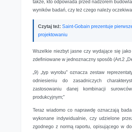
także, kto odpowiada przed nadzorem budowl
wyników badań, czy też czego należy oczekiw
Czytaj też:
Saint-Gobain prezentuje pierwsz
projektowaniu
Wszelkie niezbyt jasne czy wydające się jako 
zdefiniowane w jednoznaczny sposób (Art.2 „Def
„9) „typ wyrobu” oznacza zestaw reprezent
odniesieniu do zasadniczych charakter
zastosowaniu danej kombinacji surowcó
produkcyjnym;”
Teraz wiadomo co naprawdę oznaczają badani
wykonane indywidualnie, czy udzielone prz
zgodnego z normą raportu, opisującego w do