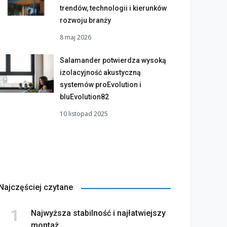
trendów, technologii i kierunków
rozwoju branży
8 maj 2026
Salamander potwierdza wysoką
izolacyjność akustyczną
systemów proEvolution i
bluEvolution82
10 listopad 2025
Najczęściej czytane
Najwyższa stabilność i najłatwiejszy
montaż