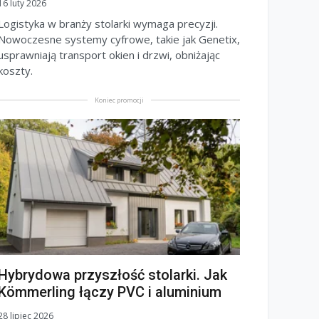
16 luty 2026
Logistyka w branży stolarki wymaga precyzji.
Nowoczesne systemy cyfrowe, takie jak Genetix,
usprawniają transport okien i drzwi, obniżając
koszty.
Koniec promocji
Hybrydowa przyszłość stolarki. Jak
Kömmerling łączy PVC i aluminium
28 lipiec 2026