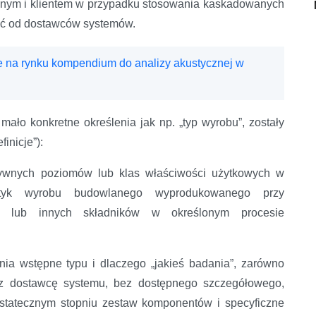
anym i klientem w przypadku stosowania kaskadowanych
ać od dostawców systemów.
e na rynku kompendium do analizy akustycznej w
mało konkretne określenia jak np. „typ wyrobu”, zostały
inicje”):
atywnych poziomów lub klas właściwości użytkowych w
ystyk wyrobu budowlanego wyprodukowanego przy
w lub innych składników w określonym procesie
a wstępne typu i dlaczego „jakieś badania”, zarówno
ez dostawcę systemu, bez dostępnego szczegółowego,
statecznym stopniu zestaw komponentów i specyficzne