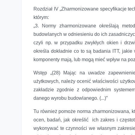
Rozdział IV „Zharmonizowane specyfikacje tec
którym:
„3. Normy zharmonizowane określają metod
budowlanych w odniesieniu do ich zasadniczych
czyli np. w przypadku zwykłych okien i drz
określa dokładnie co to są badania ITT, jaki
komponenty mają, lub mogą mieć wpływ na poz
Wstęp „(28) Mając na uwadze zapewnienie 
użytkowych, należy ocenić właściwości użytk
zakładzie zgodnie z odpowiednim systemem 
danego wyrobu budowlanego. (...)”
Tu również pomoże norma zharmonizowana, kt
ocen, badań, jak określić ich zakres i częst
wykonywać te czynności we własnym zakresie