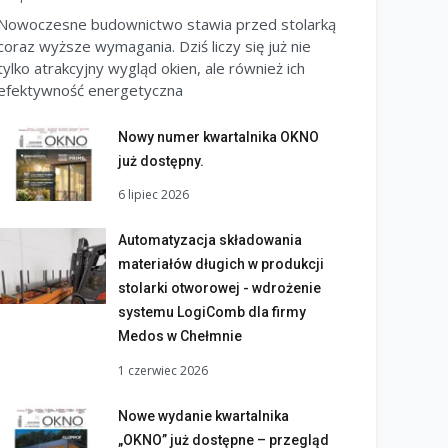
Nowoczesne budownictwo stawia przed stolarką
coraz wyższe wymagania. Dziś liczy się już nie
tylko atrakcyjny wygląd okien, ale również ich
efektywność energetyczna
Nowy numer kwartalnika OKNO
już dostępny.
6 lipiec 2026
Automatyzacja składowania
materiałów długich w produkcji
stolarki otworowej - wdrożenie
systemu LogiComb dla firmy
Medos w Chełmnie
1 czerwiec 2026
Nowe wydanie kwartalnika
„OKNO” już dostępne – przegląd