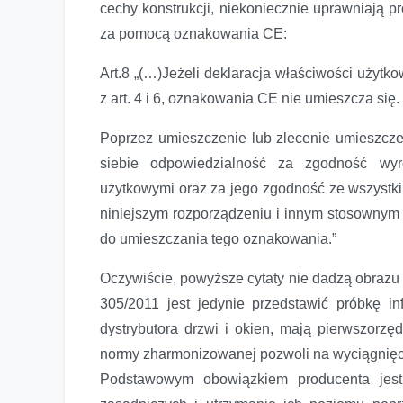
cechy konstrukcji, niekoniecznie uprawniają 
za pomocą oznakowania CE:
Art.8 „(…)Jeżeli deklaracja właściwości użytk
z art. 4 i 6, oznakowania CE nie umieszcza się.
Poprzez umieszczenie lub zlecenie umieszcz
siebie odpowiedzialność za zgodność wy
użytkowymi oraz za jego zgodność ze wszyst
niniejszym rozporządzeniu i innym stosowny
do umieszczania tego oznakowania.”
Oczywiście, powyższe cytaty nie dadzą obrazu
305/2011 jest jedynie przedstawić próbkę in
dystrybutora drzwi i okien, mają pierwszorzę
normy zharmonizowanej pozwoli na wyciągnięc
Podstawowym obowiązkiem producenta jest 