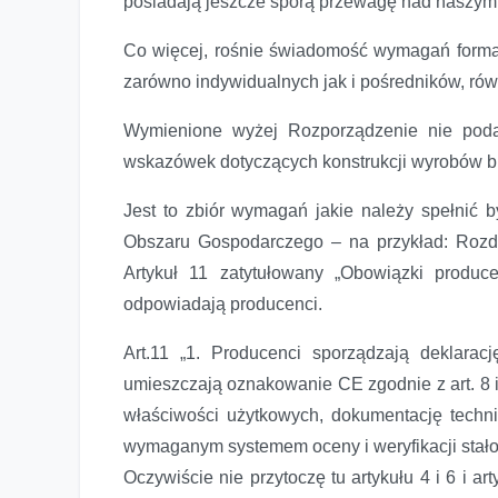
posiadają jeszcze sporą przewagę nad naszymi
Co więcej, rośnie świadomość wymagań formal
zarówno indywidualnych jak i pośredników, rów
Stolarka Budowlana Rozporządzenie Parlamentu Europejs
Wymienione wyżej Rozporządzenie nie podaje
wskazówek dotyczących konstrukcji wyrobów 
Jest to zbiór wymagań jakie należy spełnić 
Obszaru Gospodarczego – na przykład: Rozdz
Artykuł 11 zatytułowany „Obowiązki produc
odpowiadają producenci.
Art.11 „1. Producenci sporządzają deklarac
umieszczają oznakowanie CE zgodnie z art. 8 i
właściwości użytkowych, dokumentację techni
wymaganym systemem oceny i weryfikacji stało
Oczywiście nie przytoczę tu artykułu 4 i 6 i a