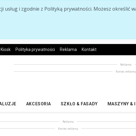
acji usług i zgodnie z Polityką prywatności. Możesz określi
Kiosk
Polityka prywatności
Reklama
Kontakt
Reklama
Koniec reklam
ŻALUZJE
AKCESORIA
SZKŁO & FASADY
MASZYNY & 
Reklama
Koniec reklamy