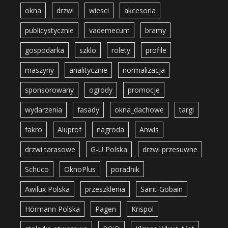
okna
drzwi
wiesci
akcesoria
publicystycznie
vademecum
bramy
gospodarka
szklo
rolety
profile
maszyny
analitycznie
normalizacja
sponsorowany
ogrody
promocje
wydarzenia
fasady
okna_dachowe
targi
fakro
Aluprof
nagroda
Anwis
drzwi tarasowe
G-U Polska
drzwi przesuwne
Schüco
OknoPlus
poradnik
Awilux Polska
przeszklenia
Saint-Gobain
Hörmann Polska
Pagen
Krispol