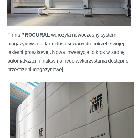
Nowoczesny magazyn farb w PROCURAL – inwestycja w
Firma
PROCURAL
wdrożyła nowoczesny system
efektywność i ergonomię
magazynowania farb, dostosowany do potrzeb swojej
lakierni proszkowej. Nowa inwestycja to krok w stronę
automatyzacji i maksymalnego wykorzystania dostępnej
przestrzeni magazynowej.