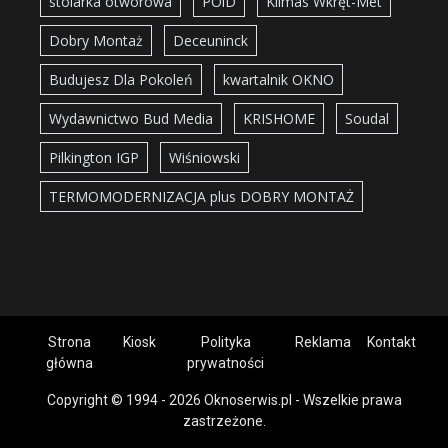
stolarka otworowa
POiD
Klimas Wkręt-Met
Dobry Montaż
Deceuninck
Budujesz Dla Pokoleń
kwartalnik OKNO
Wydawnictwo Bud Media
KRISHOME
Soudal
Pilkington IGP
Wiśniowski
TERMOMODERNIZACJA plus DOBRY MONTAŻ
Strona
Kiosk
Polityka
Reklama
Kontakt
główna
prywatności
Copyright © 1994 - 2026 Oknoserwis.pl - Wszelkie prawa
zastrzeżone.