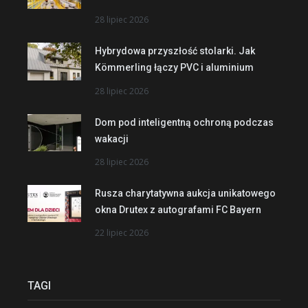
28 lipiec 2026
Hybrydowa przyszłość stolarki. Jak
Kömmerling łączy PVC i aluminium
28 lipiec 2026
Dom pod inteligentną ochroną podczas
wakacji
28 lipiec 2026
Rusza charytatywna aukcja unikatowego
okna Drutex z autografami FC Bayern
22 lipiec 2026
TAGI