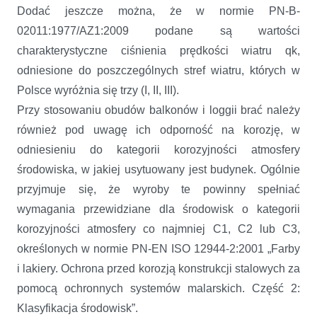
Dodać jeszcze można, że w normie PN-B-
02011:1977/AZ1:2009 podane są wartości
charakterystyczne ciśnienia prędkości wiatru qk,
odniesione do poszczególnych stref wiatru, których w
Polsce wyróżnia się trzy (I, II, III).
Przy stosowaniu obudów balkonów i loggii brać należy
również pod uwagę ich odporność na korozję, w
odniesieniu do kategorii korozyjności atmosfery
środowiska, w jakiej usytuowany jest budynek. Ogólnie
przyjmuje się, że wyroby te powinny spełniać
wymagania przewidziane dla środowisk o kategorii
korozyjności atmosfery co najmniej C1, C2 lub C3,
określonych w normie PN-EN ISO 12944-2:2001 „Farby
i lakiery. Ochrona przed korozją konstrukcji stalowych za
pomocą ochronnych systemów malarskich. Część 2:
Klasyfikacja środowisk”.