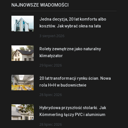
NAJNOWSZE WIADOMOŚCI
Jedna decyzja, 20 lat komfortu albo
kosztów. Jak wybrać okna na lata
3 sierpień 2026
Rolety zewnętrzne jako naturalny
klimatyzator
29 lipiec 2026
20 lat transformacji rynku ścian. Nowa
rola H+H w budownictwie
28 lipiec 2026
Hybrydowa przyszłość stolarki. Jak
Kömmerling łączy PVC i aluminium
28 lipiec 2026