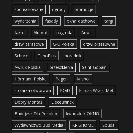
sponsorowany
ogrody
promocje
wydarzenia
fasady
okna_dachowe
targi
fakro
Aluprof
nagroda
Anwis
drzwi tarasowe
G-U Polska
drzwi przesuwne
Schüco
OknoPlus
poradnik
Awilux Polska
przeszklenia
Saint-Gobain
Hörmann Polska
Pagen
Krispol
stolarka otworowa
POiD
Klimas Wkręt-Met
Dobry Montaż
Deceuninck
Budujesz Dla Pokoleń
kwartalnik OKNO
Wydawnictwo Bud Media
KRISHOME
Soudal