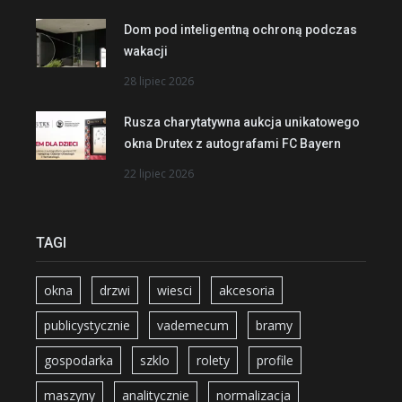
Dom pod inteligentną ochroną podczas
wakacji
28 lipiec 2026
Rusza charytatywna aukcja unikatowego
okna Drutex z autografami FC Bayern
22 lipiec 2026
TAGI
okna
drzwi
wiesci
akcesoria
publicystycznie
vademecum
bramy
gospodarka
szklo
rolety
profile
maszyny
analitycznie
normalizacja