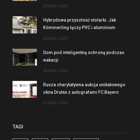
28 lipiec 2026
Hybrydowa przyszłość stolarki. Jak
Kömmerling łączy PVC i aluminium
28 lipiec 2026
Dom pod inteligentną ochroną podczas
wakacji
28 lipiec 2026
Rusza charytatywna aukcja unikatowego
okna Drutex z autografami FC Bayern
22 lipiec 2026
TAGI