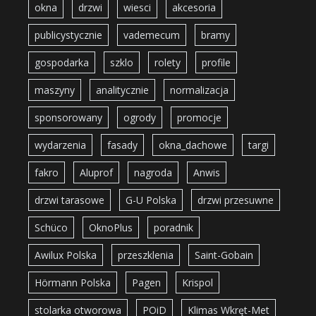
okna
drzwi
wiesci
akcesoria
publicystycznie
vademecum
bramy
gospodarka
szklo
rolety
profile
maszyny
analitycznie
normalizacja
sponsorowany
ogrody
promocje
wydarzenia
fasady
okna_dachowe
targi
fakro
Aluprof
nagroda
Anwis
drzwi tarasowe
G-U Polska
drzwi przesuwne
Schüco
OknoPlus
poradnik
Awilux Polska
przeszklenia
Saint-Gobain
Hörmann Polska
Pagen
Krispol
stolarka otworowa
POiD
Klimas Wkręt-Met