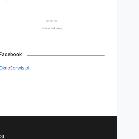
Reklama
Koniec reklamy
Facebook
OknoSerwis.pl
GI