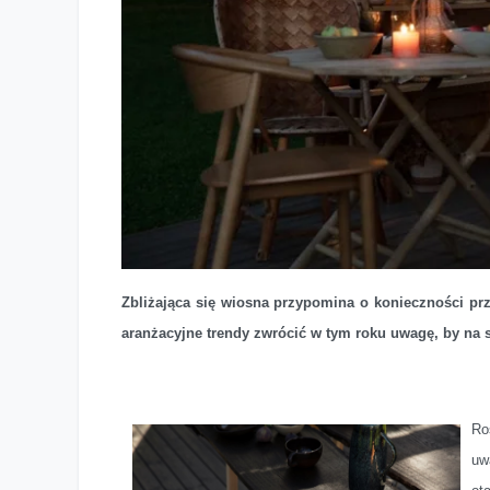
Trendy w aranżacji tarasów i ogrodów
Zbliżająca się wiosna przypomina o konieczności p
aranżacyjne trendy zwrócić w tym roku uwagę, by na 
Ro
uw