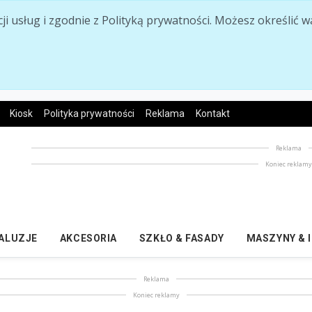
acji usług i zgodnie z Polityką prywatności. Możesz określi
Kiosk
Polityka prywatności
Reklama
Kontakt
Reklama
Koniec reklam
ŻALUZJE
AKCESORIA
SZKŁO & FASADY
MASZYNY & 
Reklama
Koniec reklamy