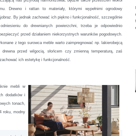
aczającą nas przyrodą harmonizować będzie także przestrzeń wokół
mu. Drewno i rattan to materiały, którymi wypełnimi ogrodowy
ajobraz. By jednak zachować ich piękno i funkcjonalność, szczególnie
odniesieniu do drewnianych powierzchni, trzeba je odpowiednio
bezpieczyć przed działaniem niekorzystnych warunków pogodowych.
konane z tego surowca meble warto zaimpregnować np. lakierobejcą
nę drewna przed wilgocią, słońcem czy zmienną temperaturą, zaś
zachować ich estetykę i funkcjonalność.
knie mebli w
ych dodatków i
iowych tonach,
24 roku, modny