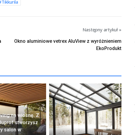
Tikkurila
Następny artykuł »
a
Okno aluminiowe vetrex AluView z wyróżnieniem
EkoProdukt
iving na wiosnę. Z
luprof stworzysz
Zi
y salon w
us