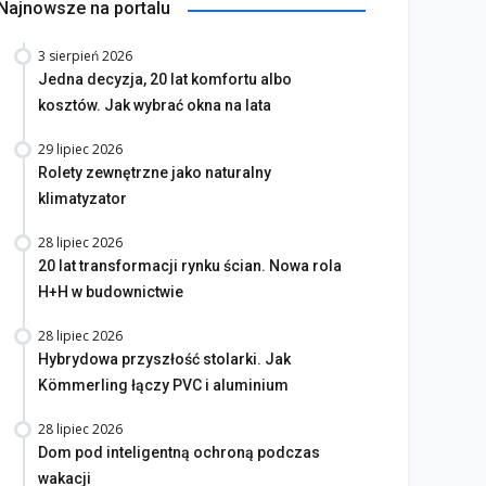
KRO dla Twojego domu
bramy aż po elewację
Najnowsze na portalu
 marzec 2026
17 marzec 2026
3 sierpień 2026
Jedna decyzja, 20 lat komfortu albo
kosztów. Jak wybrać okna na lata
29 lipiec 2026
Rolety zewnętrzne jako naturalny
klimatyzator
28 lipiec 2026
20 lat transformacji rynku ścian. Nowa rola
H+H w budownictwie
28 lipiec 2026
Hybrydowa przyszłość stolarki. Jak
Kömmerling łączy PVC i aluminium
28 lipiec 2026
Dom pod inteligentną ochroną podczas
wakacji