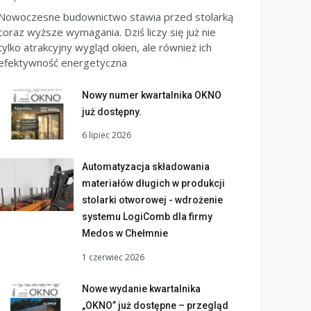
Nowoczesne budownictwo stawia przed stolarką
coraz wyższe wymagania. Dziś liczy się już nie
tylko atrakcyjny wygląd okien, ale również ich
efektywność energetyczna
Nowy numer kwartalnika OKNO
już dostępny.
6 lipiec 2026
Automatyzacja składowania
materiałów długich w produkcji
stolarki otworowej - wdrożenie
systemu LogiComb dla firmy
Medos w Chełmnie
1 czerwiec 2026
Nowe wydanie kwartalnika
„OKNO” już dostępne – przegląd