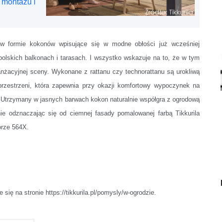
 montażu i
w formie kokonów wpisujące się w modne obłości już wcześniej
polskich balkonach i tarasach. I wszystko wskazuje na to, że w tym
anżacyjnej sceny. Wykonane z rattanu czy technorattanu są urokliwą
rzestrzeni, która zapewnia przy okazji komfortowy wypoczynek na
 Utrzymany w jasnych barwach kokon naturalnie współgra z ogrodową
nie odznaczając się od ciemnej fasady pomalowanej farbą Tikkurila
orze 564X.
się na stronie https://tikkurila.pl/pomysly/w-ogrodzie.