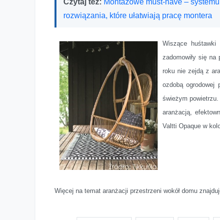
Czytaj też:
Montażowe must-have – systemu
rozwiązania, które ułatwiają pracę montera
Wiszące huśtawki 
zadomowiły się na 
roku nie zejdą z ar
ozdobą ogrodowej p
świeżym powietrzu.
aranżacją, efektow
Valtti Opaque w kol
Więcej na temat aranżacji przestrzeni wokół domu znajduje 