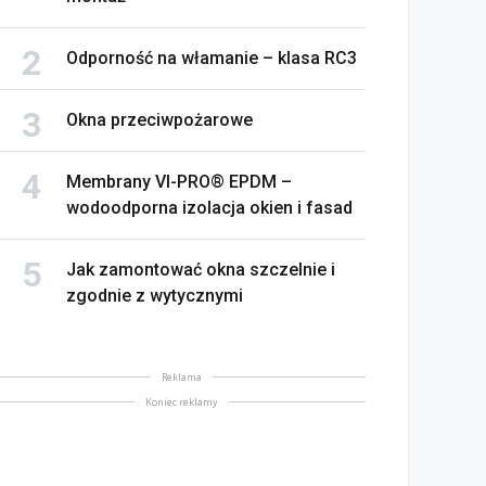
Odporność na włamanie – klasa RC3
Okna przeciwpożarowe
Membrany VI-PRO® EPDM –
wodoodporna izolacja okien i fasad
Jak zamontować okna szczelnie i
zgodnie z wytycznymi
Reklama
Koniec reklamy
Trendy na 2026 rok – jak
elony - kolor który
„ubrać” dom w spójny
pokaja. Inspiracje od
design od okien, drzwi i