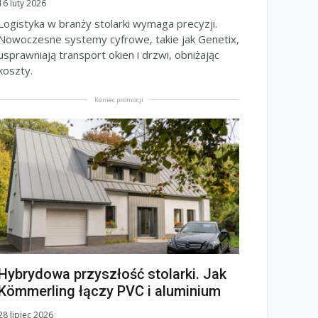
16 luty 2026
Logistyka w branży stolarki wymaga precyzji.
Nowoczesne systemy cyfrowe, takie jak Genetix,
usprawniają transport okien i drzwi, obniżając
koszty.
Koniec promocji
Hybrydowa przyszłość stolarki. Jak
Kömmerling łączy PVC i aluminium
28 lipiec 2026