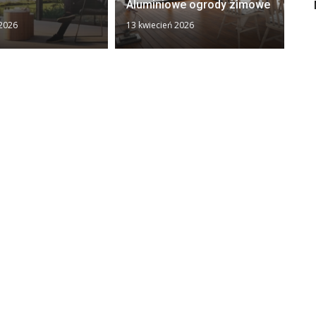
Aluminiowe ogrody zimowe
FA
 2026
13 kwiecień 2026
31