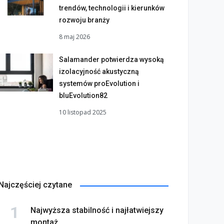
trendów, technologii i kierunków
rozwoju branży
8 maj 2026
Salamander potwierdza wysoką
izolacyjność akustyczną
systemów proEvolution i
bluEvolution82
10 listopad 2025
Najczęściej czytane
Najwyższa stabilność i najłatwiejszy
montaż