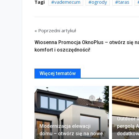
Tagi
vademecum
ogrody
taras
« Poprzedni artykuł
Wiosenna Promocja OknoPlus – otwórz się n
komfort i oszczędności!
Więcej tematów
Outdoor l
Modernizacja elewacji
pergolą A
domu – otwórz się na nowe
dodatkow