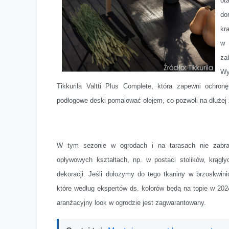
ot
do
kr
w 
za
Wy
Tikkurila Valtti Plus Complete, która zapewni ochro
podłogowe deski pomalować olejem, co pozwoli na dłużej 
W tym sezonie w ogrodach i na tarasach nie zabra
opływowych kształtach, np. w postaci stolików, krągł
dekoracji. Jeśli dołożymy do tego tkaniny w brzoskwin
które według ekspertów ds. kolorów będą na topie w 20
aranżacyjny look w ogrodzie jest zagwarantowany.