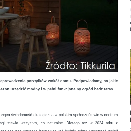
rzeprowadzenia porządków wokół domu. Podpowiadamy, na jakie
sezon urządzić modny i w pełni funkcjonalny ogród bądź taras.
snąca świadomość ekologiczna w polskim społeczeństwie w centrum
agi stawia wszystko, co naturalne. Dlatego też w 2024 roku z