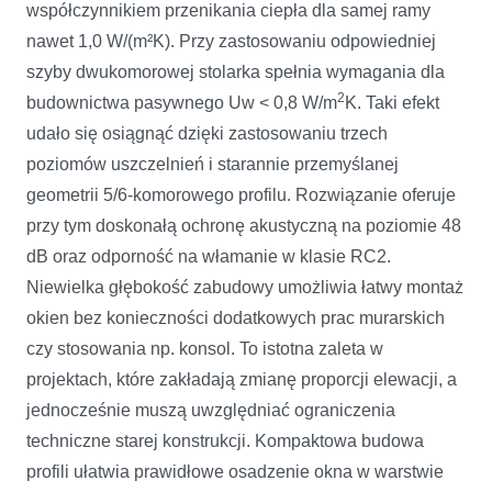
współczynnikiem przenikania ciepła dla samej ramy
nawet 1,0 W/(m²K). Przy zastosowaniu odpowiedniej
szyby dwukomorowej stolarka spełnia wymagania dla
2
budownictwa pasywnego Uw < 0,8 W/m
K. Taki efekt
udało się osiągnąć dzięki zastosowaniu trzech
poziomów uszczelnień i starannie przemyślanej
geometrii 5/6-komorowego profilu. Rozwiązanie oferuje
przy tym doskonałą ochronę akustyczną na poziomie 48
dB oraz odporność na włamanie w klasie RC2.
Niewielka głębokość zabudowy umożliwia łatwy montaż
okien bez konieczności dodatkowych prac murarskich
czy stosowania np. konsol. To istotna zaleta w
projektach, które zakładają zmianę proporcji elewacji, a
jednocześnie muszą uwzględniać ograniczenia
techniczne starej konstrukcji. Kompaktowa budowa
profili ułatwia prawidłowe osadzenie okna w warstwie