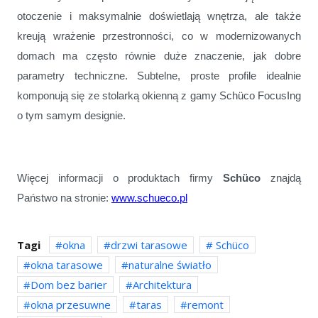
otoczenie i maksymalnie doświetlają wnętrza, ale także
kreują wrażenie przestronności, co w modernizowanych
domach ma często równie duże znaczenie, jak dobre
parametry techniczne. Subtelne, proste profile idealnie
komponują się ze stolarką okienną z gamy Schüco FocusIng
o tym samym designie.
Więcej informacji o produktach firmy
Schüco
znajdą
Państwo na stronie:
www.schueco.pl
Tagi
okna
drzwi tarasowe
Schüco
okna tarasowe
naturalne światło
Dom bez barier
Architektura
okna przesuwne
taras
remont