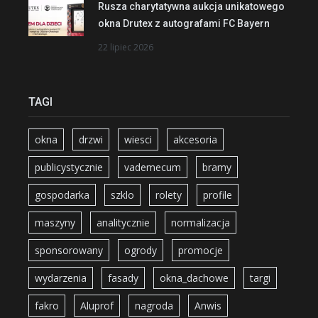
Rusza charytatywna aukcja unikatowego
okna Drutex z autografami FC Bayern
22 lipiec 2026
TAGI
okna
drzwi
wiesci
akcesoria
publicystycznie
vademecum
bramy
gospodarka
szklo
rolety
profile
maszyny
analitycznie
normalizacja
sponsorowany
ogrody
promocje
wydarzenia
fasady
okna_dachowe
targi
fakro
Aluprof
nagroda
Anwis