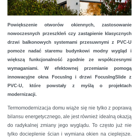
Modernizacja elewacji domu – otwórz się na nowe trendy
Powiększenie otworów okiennych, zastosowanie
nowoczesnych przeszkleń czy zastąpienie klasycznych
drzwi balkonowych systemami przesuwnymi z PVC-U
pomoże nadać staremu budynkowi modny wygląd i
większą funkcjonalność zgodnie ze współczesnymi
wymaganiami. W efektownej przemianie pomogą
innowacyjne okna FocusIng i drzwi FocusIngSlide z
PVC-U, które powstały z myślą o projektach
modernizacji.
Termomodernizacja domu wiąże się nie tylko z poprawą
bilansu energetycznego, ale jest również idealną okazją
do radykalnej zmiany jego wyglądu. To często już nie
tylko docieplenie ścian i wymiana okien na cieplejsze.