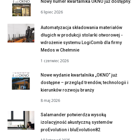
Nowy numer kwartalnika OKNO już dostępny.
6 lipiec 2026
Automatyzacja składowania materiałów
długich w produkcji stolarki otworowej -
wdrożenie systemu LogiComb dla firmy
Medos w Chełmnie
1 czerwiec 2026
Nowe wydanie kwartalnika „OKNO” już
dostępne – przegląd trendów, technologii i
kierunków rozwoju branży
8 maj 2026
Salamander potwierdza wysoką
izolacyjność akustyczną systemów
proEvolution i bluEvolution82