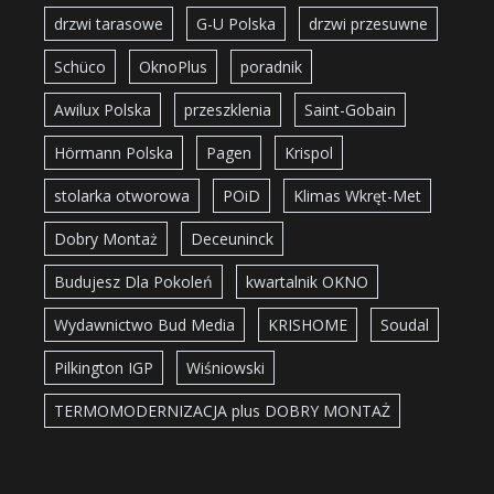
drzwi tarasowe
G-U Polska
drzwi przesuwne
Schüco
OknoPlus
poradnik
Awilux Polska
przeszklenia
Saint-Gobain
Hörmann Polska
Pagen
Krispol
stolarka otworowa
POiD
Klimas Wkręt-Met
Dobry Montaż
Deceuninck
Budujesz Dla Pokoleń
kwartalnik OKNO
Wydawnictwo Bud Media
KRISHOME
Soudal
Pilkington IGP
Wiśniowski
TERMOMODERNIZACJA plus DOBRY MONTAŻ