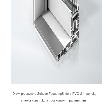
Drzwi przesuwne Schüco FocusIngSlide z PVC
‑
U imponują
smukłą konstrukcją i doskonałymi parametrami.