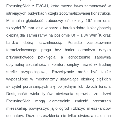
FocusIngSlide z PVC
‑
U, które można łatwo zamontować w
istniejących budynkach dzięki zoptymalizowanej konstrukcji.
Minimalna głębokość zabudowy ościeżnicy 167 mm oraz
skrzydeł 70 mm idzie w parze z bardzo dobrą izolacyjnością
2
cieplną dla samej ramy na poziomie Uf = 1,34 W/m
K oraz
bardzo dobrą szczelnością. Ponadto zastosowanie
termoizolowanego progu bez barier ogranicza ryzyko
przypadkowego potknięcia, a jednocześnie zapewnia
optymalną szczelność i komfort cieplny nawet w trudnej
strefie przypodłogowej. Rozwiązanie może być także
wyposażone w mechanizmy ułatwiające obsługę ciężkich
skrzydeł poruszających się po jednym lub dwóch torach.
Dostępność wielu typów otwierania sprawia, że drzwi
FocusIngSlide mogą diametralnie zmienić przestrzeń
mieszkalną, powiększyć ją o ogród i zbliżyć mieszkańców
do natury. Duże przeszklenia nie tylko otwierają salon na