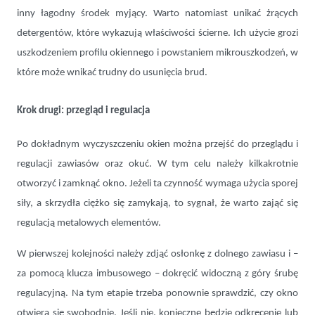
inny łagodny środek myjący. Warto natomiast unikać żrących
detergentów, które wykazują właściwości ścierne. Ich użycie grozi
uszkodzeniem profilu okiennego i powstaniem mikrouszkodzeń, w
które może wnikać trudny do usunięcia brud.
Krok drugi: przegląd i regulacja
Po dokładnym wyczyszczeniu okien można przejść do przeglądu i
regulacji zawiasów oraz okuć. W tym celu należy kilkakrotnie
otworzyć i zamknąć okno. Jeżeli ta czynność wymaga użycia sporej
siły, a skrzydła ciężko się zamykają, to sygnał, że warto zająć się
regulacją metalowych elementów.
W pierwszej kolejności należy zdjąć osłonkę z dolnego zawiasu i –
za pomocą klucza imbusowego – dokręcić widoczną z góry śrubę
regulacyjną. Na tym etapie trzeba ponownie sprawdzić, czy okno
otwiera się swobodnie. Jeśli nie, konieczne będzie odkręcenie lub