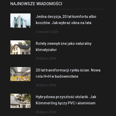
NAJNOWSZE WIADOMOŚCI
Jedna decyzja, 20 lat komfortu albo
kosztów. Jak wybrać okna na lata
3 sierpień 2026
Rolety zewnętrzne jako naturalny
klimatyzator
29 lipiec 2026
20 lat transformacji rynku ścian. Nowa
rola H+H w budownictwie
28 lipiec 2026
Hybrydowa przyszłość stolarki. Jak
Kömmerling łączy PVC i aluminium
28 lipiec 2026