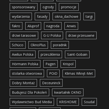
sponsorowany
ogrody
promocje
wydarzenia
fasady
okna_dachowe
targi
fakro
Aluprof
nagroda
Anwis
drzwi tarasowe
G-U Polska
drzwi przesuwne
Schüco
OknoPlus
poradnik
Awilux Polska
przeszklenia
Saint-Gobain
Hörmann Polska
Pagen
Krispol
stolarka otworowa
POiD
Klimas Wkręt-Met
Dobry Montaż
Deceuninck
Budujesz Dla Pokoleń
kwartalnik OKNO
Wydawnictwo Bud Media
KRISHOME
Soudal