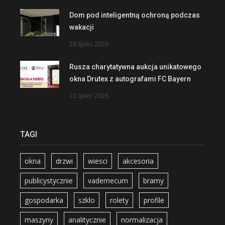
Dom pod inteligentną ochroną podczas
wakacji
28 lipiec 2026
Rusza charytatywna aukcja unikatowego
okna Drutex z autografami FC Bayern
22 lipiec 2026
TAGI
okna
drzwi
wiesci
akcesoria
publicystycznie
vademecum
bramy
gospodarka
szklo
rolety
profile
maszyny
analitycznie
normalizacja