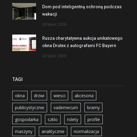
Dom pod inteligentną ochroną podczas
wakacji
28 lipiec 2026
Rusza charytatywna aukcja unikatowego
okna Drutex z autografami FC Bayern
22 lipiec 2026
TAGI
okna
drzwi
wiesci
akcesoria
publicystycznie
vademecum
bramy
gospodarka
szklo
rolety
profile
maszyny
analitycznie
normalizacja