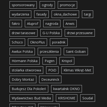
sponsorowany
ogrody
promocje
wydarzenia
fasady
okna_dachowe
targi
fakro
Aluprof
nagroda
Anwis
drzwi tarasowe
G-U Polska
drzwi przesuwne
Schüco
OknoPlus
poradnik
Awilux Polska
przeszklenia
Saint-Gobain
Hörmann Polska
Pagen
Krispol
stolarka otworowa
POiD
Klimas Wkręt-Met
Dobry Montaż
Deceuninck
Budujesz Dla Pokoleń
kwartalnik OKNO
Wydawnictwo Bud Media
KRISHOME
Soudal