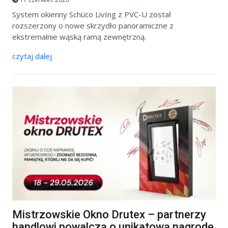
System okienny Schüco LivIng z PVC-U został
rozszerzony o nowe skrzydło panoramiczne z
ekstremalnie wąską ramą zewnętrzną.
czytaj dalej
Mistrzowskie Okno Drutex – partnerzy
handlowi powalczą o unikatową nagrodę