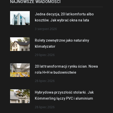
NAJNOWSZE WIADOMOŚCI
Jedna decyzja, 20 lat komfortu albo
kosztów. Jak wybrać okna na lata
3 sierpień 2026
Rolety zewnętrzne jako naturalny
klimatyzator
29 lipiec 2026
20 lat transformacji rynku ścian. Nowa
rola H+H w budownictwie
28 lipiec 2026
Hybrydowa przyszłość stolarki. Jak
Kömmerling łączy PVC i aluminium
28 lipiec 2026