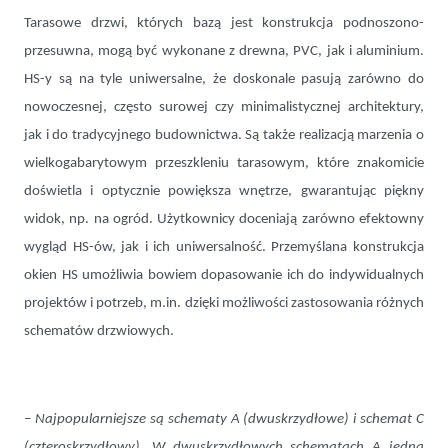
Tarasowe drzwi, których bazą jest konstrukcja podnoszono-
przesuwna, mogą być wykonane z drewna, PVC, jak i aluminium.
HS-y są na tyle uniwersalne, że doskonale pasują zarówno do
nowoczesnej, często surowej czy minimalistycznej architektury,
jak i do tradycyjnego budownictwa. Są także realizacją marzenia o
wielkogabarytowym przeszkleniu tarasowym, które znakomicie
doświetla i optycznie powiększa wnętrze, gwarantując piękny
widok, np. na ogród. Użytkownicy doceniają zarówno efektowny
wygląd HS-ów, jak i ich uniwersalność. Przemyślana konstrukcja
okien HS umożliwia bowiem dopasowanie ich do indywidualnych
projektów i potrzeb, m.in. dzięki możliwości zastosowania różnych
schematów drzwiowych.
–
Najpopularniejsze są schematy A (dwuskrzydłowe) i schemat C
(czteroskrzydłowy). W dwuskrzydłowych schematach A jedna