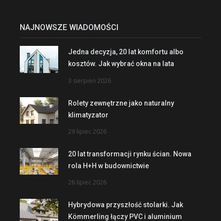
NAJNOWSZE WIADOMOŚCI
Jedna decyzja, 20 lat komfortu albo
kosztów. Jak wybrać okna na lata
3 sierpień 2026
Rolety zewnętrzne jako naturalny
klimatyzator
29 lipiec 2026
20 lat transformacji rynku ścian. Nowa
rola H+H w budownictwie
28 lipiec 2026
Hybrydowa przyszłość stolarki. Jak
Kömmerling łączy PVC i aluminium