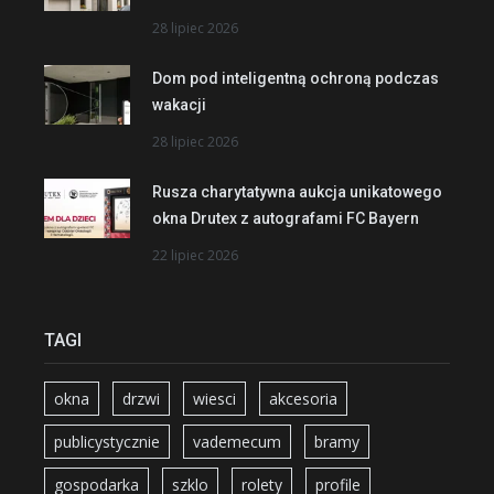
28 lipiec 2026
Dom pod inteligentną ochroną podczas
wakacji
28 lipiec 2026
Rusza charytatywna aukcja unikatowego
okna Drutex z autografami FC Bayern
22 lipiec 2026
TAGI
okna
drzwi
wiesci
akcesoria
publicystycznie
vademecum
bramy
gospodarka
szklo
rolety
profile