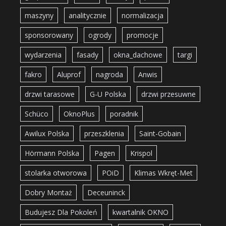
maszyny
analitycznie
normalizacja
sponsorowany
ogrody
promocje
wydarzenia
fasady
okna_dachowe
targi
fakro
Aluprof
nagroda
Anwis
drzwi tarasowe
G-U Polska
drzwi przesuwne
Schüco
OknoPlus
poradnik
Awilux Polska
przeszklenia
Saint-Gobain
Hörmann Polska
Pagen
Krispol
stolarka otworowa
POiD
Klimas Wkręt-Met
Dobry Montaż
Deceuninck
Budujesz Dla Pokoleń
kwartalnik OKNO