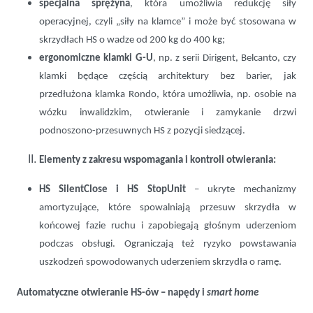
specjalna sprężyna
, która umożliwia redukcję siły
operacyjnej, czyli „siły na klamce” i może być stosowana w
skrzydłach HS o wadze od 200 kg do 400 kg;
ergonomiczne klamki G-U
, np. z serii Dirigent, Belcanto, czy
klamki będące częścią architektury bez barier, jak
przedłużona klamka Rondo, która umożliwia, np. osobie na
wózku inwalidzkim, otwieranie i zamykanie drzwi
podnoszono-przesuwnych HS z pozycji siedzącej.
Elementy z zakresu wspomagania i kontroli otwierania:
HS SilentClose i HS StopUnit
– ukryte mechanizmy
amortyzujące, które spowalniają przesuw skrzydła w
końcowej fazie ruchu i zapobiegają głośnym uderzeniom
podczas obsługi. Ograniczają też ryzyko powstawania
uszkodzeń spowodowanych uderzeniem skrzydła o ramę.
Automatyczne otwieranie HS-ów – napędy i
smart home