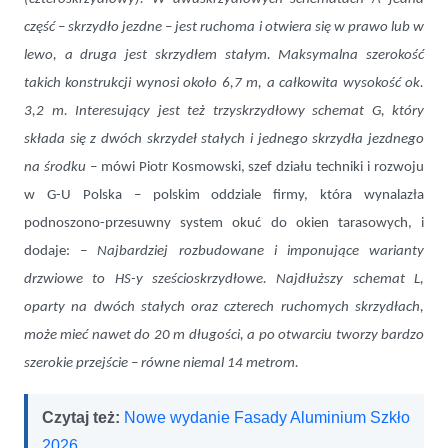
część – skrzydło jezdne – jest ruchoma i otwiera się w prawo lub w
lewo, a druga jest skrzydłem stałym. Maksymalna szerokość
takich konstrukcji wynosi około 6,7 m, a całkowita wysokość ok.
3,2 m. Interesujący jest też trzyskrzydłowy schemat G, który
składa się z dwóch skrzydeł stałych i jednego skrzydła jezdnego
na środku
– mówi Piotr Kosmowski, szef działu techniki i rozwoju
w G-U Polska – polskim oddziale firmy, która wynalazła
podnoszono-przesuwny system okuć do okien tarasowych, i
dodaje: –
Najbardziej rozbudowane i imponujące warianty
drzwiowe to HS-y sześcioskrzydłowe. Najdłuższy schemat L,
oparty na dwóch stałych oraz czterech ruchomych skrzydłach,
może mieć nawet do 20 m długości, a po otwarciu tworzy bardzo
szerokie przejście – równe niemal 14 metrom.
Czytaj też:
Nowe wydanie Fasady Aluminium Szkło
2026