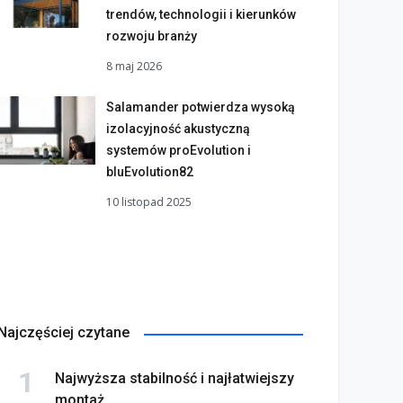
trendów, technologii i kierunków
rozwoju branży
8 maj 2026
Salamander potwierdza wysoką
izolacyjność akustyczną
systemów proEvolution i
bluEvolution82
10 listopad 2025
Najczęściej czytane
Najwyższa stabilność i najłatwiejszy
montaż