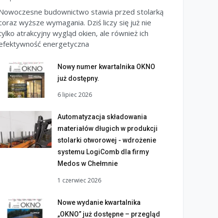
Nowoczesne budownictwo stawia przed stolarką
coraz wyższe wymagania. Dziś liczy się już nie
tylko atrakcyjny wygląd okien, ale również ich
efektywność energetyczna
Nowy numer kwartalnika OKNO
już dostępny.
6 lipiec 2026
Automatyzacja składowania
materiałów długich w produkcji
stolarki otworowej - wdrożenie
systemu LogiComb dla firmy
Medos w Chełmnie
1 czerwiec 2026
Nowe wydanie kwartalnika
„OKNO” już dostępne – przegląd