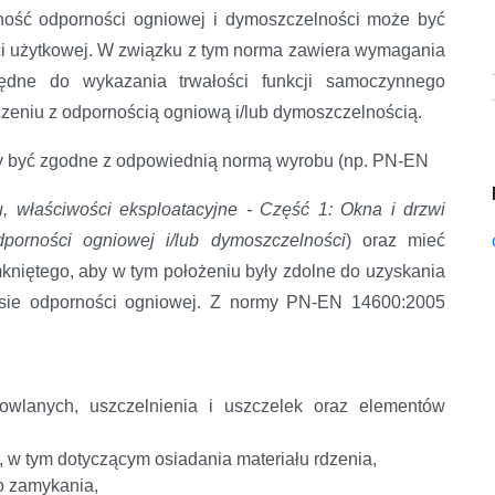
ność odporności ogniowej i dymoszczelności może być
ści użytkowej. W związku z tym norma zawiera wymagania
zbędne do wykazania trwałości funkcji samoczynnego
czeniu z odpornością ogniową i/lub dymoszczelnością.
y być zgodne z odpowiednią normą wyrobu (np. PN-EN
, właściwości eksploatacyjne - Część
1: Okna i drzwi
porności ogniowej i/lub dymoszczelności
) oraz mieć
kniętego, aby w tym położeniu były zdolne do uzyskania
resie odporności ogniowej. Z normy PN-EN 14600:2005
h, uszczelnienia i uszczelek oraz elementów
 tym dotyczącym osiadania materiału rdzenia,
 zamykania,