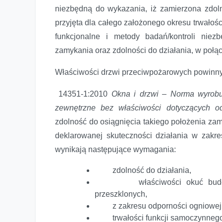
niezbędną do wykazania, iż zamierzona zdol
przyjęta dla całego założonego okresu trwało
funkcjonalne i metody badań/kontroli nie
zamykania oraz zdolności do działania, w połą
Właściwości drzwi przeciwpożarowych powinn
14351-1:2010
Okna i drzwi – Norma wyrobu
zewnętrzne bez właściwości dotyczących od
zdolność do osiągnięcia takiego położenia zam
deklarowanej skuteczności działania w zak
wynikają następujące wymagania:
zdolność do działania,
właściwości okuć budowlanyc
przeszklonych,
z zakresu odporności ogniowej, w
trwałości funkcji samoczynnego