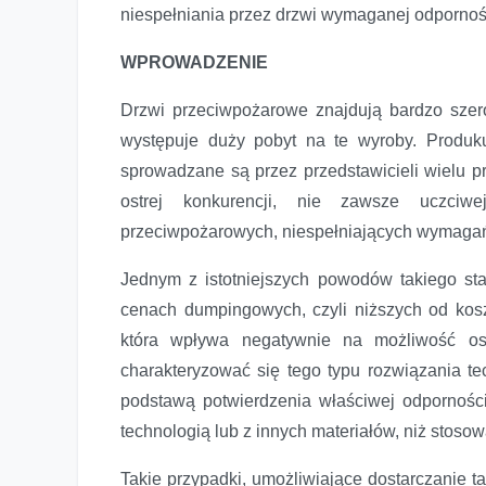
niespełniania przez drzwi wymaganej odpornoś
WPROWADZENIE
Drzwi przeciwpożarowe znajdują bardzo sze
występuje duży pobyt na te wyroby. Produk
sprowadzane są przez przedstawicieli wielu p
ostrej konkurencji, nie zawsze uczci
przeciwpożarowych, niespełniających wymagań
Jednym z istotniejszych powodów takiego st
cenach dumpingowych, czyli niższych od kosz
która wpływa negatywnie na możliwość os
charakteryzować się tego typu rozwiązania te
Problematyka wadliwych drzwi przeciwpożarowych
podstawą potwierdzenia właściwej odpornośc
technologią lub z innych materiałów, niż stoso
Takie przypadki, umożliwiające dostarczanie 