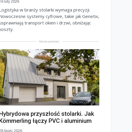
16 luty 2026
Logistyka w branży stolarki wymaga precyzji.
Nowoczesne systemy cyfrowe, takie jak Genetix,
usprawniają transport okien i drzwi, obniżając
koszty.
Koniec promocji
Hybrydowa przyszłość stolarki. Jak
Kömmerling łączy PVC i aluminium
28 lipiec 2026