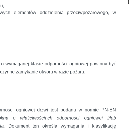
u,
owych elementów oddzielenia przeciwpożarowego, w
i o wymaganej klasie odporności ogniowej powinny być
czynne zamykanie otworu w razie pożaru.
orności ogniowej drzwi jest podana w normie PN-EN
okna o właściwościach odporności ogniowej i/lub
cja.
Dokument ten określa wymagania i klasyfikację