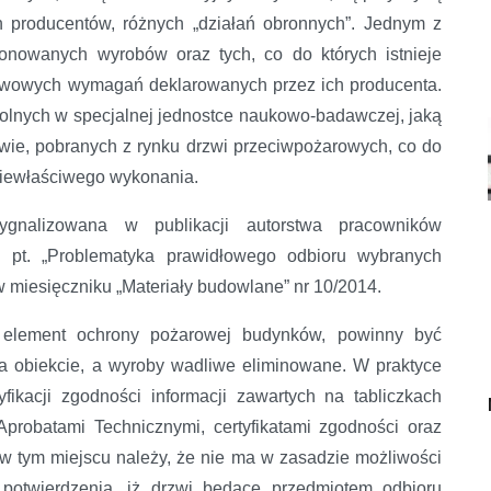
h producentów, różnych „działań obronnych”. Jednym z
tionowanych wyrobów oraz tych, co do których istnieje
tawowych wymagań deklarowanych przez ich producenta.
rolnych w specjalnej jednostce naukowo-badawczej, jaką
awie, pobranych z rynku drzwi przeciwpożarowych, co do
niewłaściwego wykonania.
ygnalizowana w publikacji autorstwa pracowników
j pt. „Problematyka prawidłowego odbioru wybranych
 miesięczniku „Materiały budowlane” nr 10/2014.
o element ochrony pożarowej budynków, powinny być
a obiekcie, a wyroby wadliwe eliminowane. W praktyce
fikacji zgodności informacji zawartych na tabliczkach
probatami Technicznymi, certyfikatami zgodności oraz
 w tym miejscu należy, że nie ma w zasadzie możliwości
potwierdzenia, iż drzwi będące przedmiotem odbioru