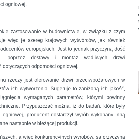
ci ogniowej.
rokie zastosowanie w budownictwie, w związku z czym
uje więc je szereg krajowych wytwórców, jak również
roducentów europejskich. Jest to jednak przyczyną dość
wej, poprzez dostawy i montaż wadliwych drzwi
 dotyczących odporności ogniowej.
anu rzeczy jest oferowanie drzwi przeciwpożarowych w
tów ich wytworzenia. Sugeruje to zaniżoną ich jakość,
iągnięcia wymaganych parametrów, którymi powinny
chniczne. Przypuszczać można, iż do badań, które były
i ogniowej, producent dostarczył wyrób wykonany inną
wane następnie w bieżącej produkcji.
tańszych, a więc konkurencyjnych wyrobów, są przyczyną