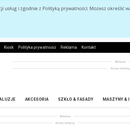
acji usług i zgodnie z Polityką prywatności. Możesz określi
Kiosk
Polityka prywatności
Reklama
Kontakt
Reklama
Koniec reklam
ŻALUZJE
AKCESORIA
SZKŁO & FASADY
MASZYNY & 
Reklama
Koniec reklamy