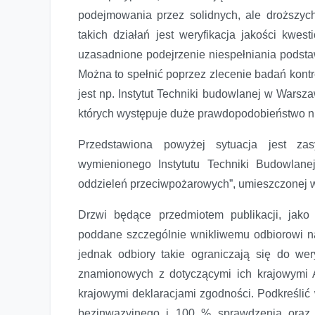
podejmowania przez solidnych, ale droższyc
takich działań jest weryfikacja jakości kwes
uzasadnione podejrzenie niespełniania pods
Można to spełnić poprzez zlecenie badań kont
jest np. Instytut Techniki budowlanej w Warsz
których występuje duże prawdopodobieństwo 
Przedstawiona powyżej sytuacja jest zas
wymienionego Instytutu Techniki Budowlane
oddzieleń przeciwpożarowych”, umieszczonej w
Drzwi będące przedmiotem publikacji, jak
poddane szczególnie wnikliwemu odbiorowi n
jednak odbiory takie ograniczają się do wery
znamionowych z dotyczącymi ich krajowymi A
krajowymi deklaracjami zgodności. Podkreślić
bezinwazyjnego i 100 % sprawdzenia oraz 