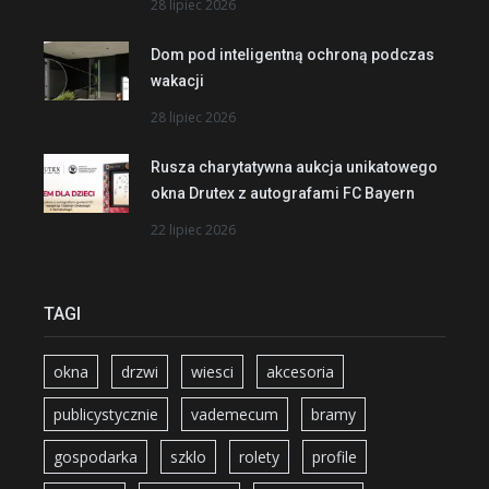
28 lipiec 2026
Dom pod inteligentną ochroną podczas
wakacji
28 lipiec 2026
Rusza charytatywna aukcja unikatowego
okna Drutex z autografami FC Bayern
22 lipiec 2026
TAGI
okna
drzwi
wiesci
akcesoria
publicystycznie
vademecum
bramy
gospodarka
szklo
rolety
profile