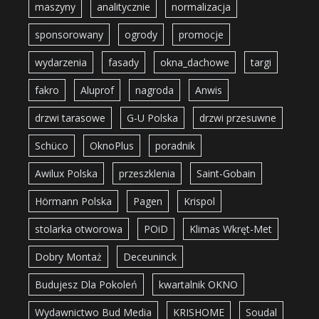
maszyny
analitycznie
normalizacja
sponsorowany
ogrody
promocje
wydarzenia
fasady
okna_dachowe
targi
fakro
Aluprof
nagroda
Anwis
drzwi tarasowe
G-U Polska
drzwi przesuwne
Schüco
OknoPlus
poradnik
Awilux Polska
przeszklenia
Saint-Gobain
Hörmann Polska
Pagen
Krispol
stolarka otworowa
POiD
Klimas Wkręt-Met
Dobry Montaż
Deceuninck
Budujesz Dla Pokoleń
kwartalnik OKNO
Wydawnictwo Bud Media
KRISHOME
Soudal