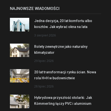
NAJNOWSZE WIADOMOŚCI
Jedna decyzja, 20 lat komfortu albo
kosztów. Jak wybrać okna na lata
3 sierpień 2026
Rolety zewnętrzne jako naturalny
klimatyzator
29 lipiec 2026
20 lat transformacji rynku ścian. Nowa
rola H+H w budownictwie
28 lipiec 2026
Hybrydowa przyszłość stolarki. Jak
Kömmerling łączy PVC i aluminium