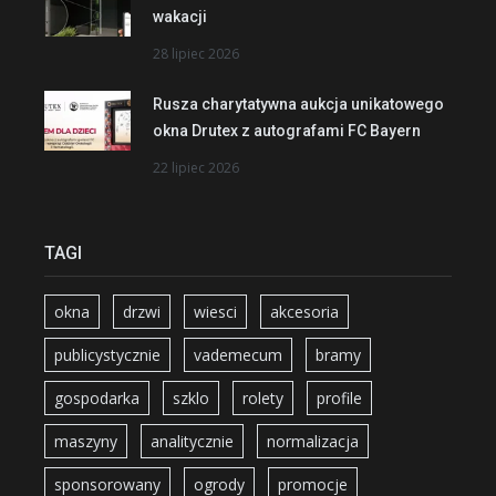
wakacji
28 lipiec 2026
Rusza charytatywna aukcja unikatowego
okna Drutex z autografami FC Bayern
22 lipiec 2026
TAGI
okna
drzwi
wiesci
akcesoria
publicystycznie
vademecum
bramy
gospodarka
szklo
rolety
profile
maszyny
analitycznie
normalizacja
sponsorowany
ogrody
promocje