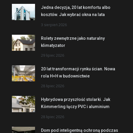
Jedna decyzja, 20 lat komfortu albo
kosztów. Jak wybrać okna na lata
3 sierpień 2026
Rolety zewnętrzne jako naturalny
klimatyzator
29 lipiec 2026
20 lat transformacji rynku ścian. Nowa
rola H+H w budownictwie
28 lipiec 2026
Hybrydowa przyszłość stolarki. Jak
Kömmerling łączy PVC i aluminium
28 lipiec 2026
Dom pod inteligentną ochroną podczas