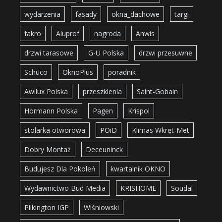
wydarzenia
fasady
okna_dachowe
targi
fakro
Aluprof
nagroda
Anwis
drzwi tarasowe
G-U Polska
drzwi przesuwne
Schüco
OknoPlus
poradnik
Awilux Polska
przeszklenia
Saint-Gobain
Hörmann Polska
Pagen
Krispol
stolarka otworowa
POiD
Klimas Wkręt-Met
Dobry Montaż
Deceuninck
Budujesz Dla Pokoleń
kwartalnik OKNO
Wydawnictwo Bud Media
KRISHOME
Soudal
Pilkington IGP
Wiśniowski