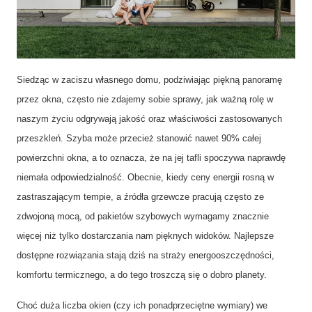
Energooszczędne… jak szkło! Czyli kilka słów o cieple,
oszczędnościach i ekologii
Siedząc w zaciszu własnego domu, podziwiając piękną panoramę
przez okna, często nie zdajemy sobie sprawy, jak ważną rolę w
naszym życiu odgrywają jakość oraz właściwości zastosowanych
przeszkleń. Szyba może przecież stanowić nawet 90% całej
powierzchni okna, a to oznacza, że na jej tafli spoczywa naprawdę
niemała odpowiedzialność. Obecnie, kiedy ceny energii rosną w
zastraszającym tempie, a źródła grzewcze pracują często ze
zdwojoną mocą, od pakietów szybowych wymagamy znacznie
więcej niż tylko dostarczania nam pięknych widoków. Najlepsze
dostępne rozwiązania stają dziś na straży energooszczędności,
komfortu termicznego, a do tego troszczą się o dobro planety.
Choć duża liczba okien (czy ich ponadprzeciętne wymiary) we