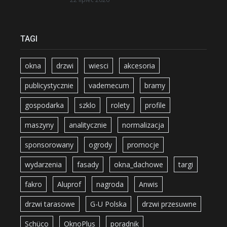
TAGI
okna
drzwi
wiesci
akcesoria
publicystycznie
vademecum
bramy
gospodarka
szklo
rolety
profile
maszyny
analitycznie
normalizacja
sponsorowany
ogrody
promocje
wydarzenia
fasady
okna_dachowe
targi
fakro
Aluprof
nagroda
Anwis
drzwi tarasowe
G-U Polska
drzwi przesuwne
Schüco
OknoPlus
poradnik