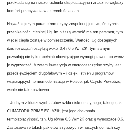
przekłada się na niższe rachunki eksploatacyjne i znacznie większy
komfort przebywania w czterech ścianach.
Najważniejszym parametrem szyby zespolonej jest współczynnik
przenikalności cieplnej Ug. Im niższą wartość ma ten parametr, tym
więcej ciepła zostaje w pomieszczeniu. Wartości Ug dostępnych
dziś rozwiązań oscylują wokół 0,4 i 0,5 W/m2K, tym samym
pozwalają nie tylko spełniać obowiązujące wymogi prawne, co wręcz
je wyprzedzać. A zatem inwestycja w energooszczędne szyby jest
przedsięwzięciem długofalowym – i dzięki istnieniu programów
wspierających termomodernizację w Polsce, jak Czyste Powietrze,
wcale nie tak kosztowna.
– Jednym z kluczowych atutów szkła niskoemisyjnego, takiego jak
CLIMATOP® PRIME ECLAZ®, jest jego doskonała
termoizolacyjność, tzn. Ug równe 0,5 W/m2K oraz g wynoszące 0,6.
Zastosowanie takich pakietów szybowych w naszych domach czy