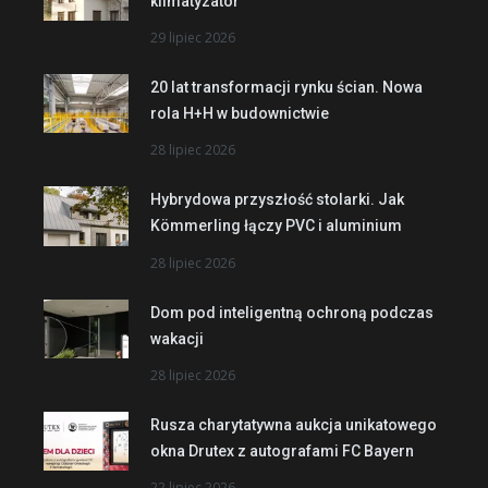
klimatyzator
29 lipiec 2026
20 lat transformacji rynku ścian. Nowa
rola H+H w budownictwie
28 lipiec 2026
Hybrydowa przyszłość stolarki. Jak
Kömmerling łączy PVC i aluminium
28 lipiec 2026
Dom pod inteligentną ochroną podczas
wakacji
28 lipiec 2026
Rusza charytatywna aukcja unikatowego
okna Drutex z autografami FC Bayern
22 lipiec 2026