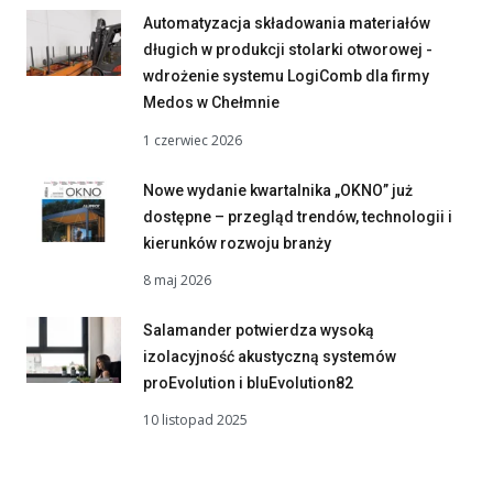
Automatyzacja składowania materiałów
długich w produkcji stolarki otworowej -
wdrożenie systemu LogiComb dla firmy
Medos w Chełmnie
1 czerwiec 2026
Nowe wydanie kwartalnika „OKNO” już
dostępne – przegląd trendów, technologii i
kierunków rozwoju branży
8 maj 2026
Salamander potwierdza wysoką
izolacyjność akustyczną systemów
proEvolution i bluEvolution82
10 listopad 2025