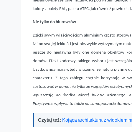
niesamowicie szerokie możliwości pod kątem designu 
kolory z palety RAL, paleta ATEC, jak również powłoki,
Nie tylko do biurowców
Dzięki swym właściwościom aluminium często stosowan
Mimo swojej lekkości jest niezwykle wytrzymałym mate
jeszcze do niedawna były one domeną obiektów kome
domów. Efekt końcowy takiego wyboru jest szczególn
Użytkownicy mają wtedy wrażenie, że natura płynnie do
charakteru. Z tego zabiegu chętnie korzystają w swo
zastosować w domu nie tylko ze względów estetycznych,
wpuszczają do środka więcej światła dziennego, a 
Pozytywnie wpływa to także na samopoczucie domow
Czytaj też:
Kojąca architektura z widokiem n