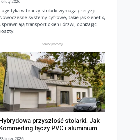
16 luty 2026
Logistyka w branży stolarki wymaga precyzji.
Nowoczesne systemy cyfrowe, takie jak Genetix,
usprawniają transport okien i drzwi, obniżając
koszty.
Koniec promocji
Hybrydowa przyszłość stolarki. Jak
Kömmerling łączy PVC i aluminium
28 lipiec 2026