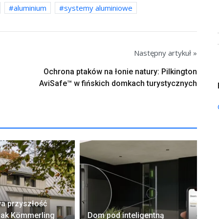
aluminium
systemy aluminiowe
Następny artykuł »
Ochrona ptaków na łonie natury: Pilkington
AviSafe™ w fińskich domkach turystycznych
a przyszłość
El
 Jak Kömmerling
Dom pod inteligentną
– 