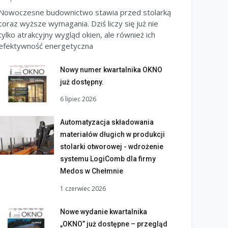
Nowoczesne budownictwo stawia przed stolarką
coraz wyższe wymagania. Dziś liczy się już nie
tylko atrakcyjny wygląd okien, ale również ich
efektywność energetyczna
Nowy numer kwartalnika OKNO
już dostępny.
6 lipiec 2026
Automatyzacja składowania
materiałów długich w produkcji
stolarki otworowej - wdrożenie
systemu LogiComb dla firmy
Medos w Chełmnie
1 czerwiec 2026
Nowe wydanie kwartalnika
„OKNO” już dostępne – przegląd