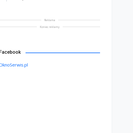
Reklama
Koniec reklamy
Facebook
OknoSerwis.pl
ektryczne okna dachowe
komfort, bezpieczeństwo
Kiedy okno „traci” swoje