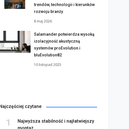
trendów, technologii i kierunków
rozwoju branży
8 maj 2026
Salamander potwierdza wysoką
izolacyjność akustyczną
systemów proEvolution i
bluEvolution82
10 listopad 2025
Najczęściej czytane
Najwyższa stabilność i najłatwiejszy
montaż