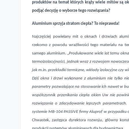
produktów na temat których krąży wiele mitów są ok
podjąć decyzję o wyborze tego rozwiązania?
Aluminium sprzyja stratom ciepła? To nieprawda!
Najczęściej powielany mit o oknach i drzwiach alumi
rzekomo z powodu wrażliwości tego materiału na tem
samego aluminium. „
Produkowane wiele lat temu okna
termoizolacyjności, jednak wraz z rozwojem nowoczesn
jak m.in. przekładki termiczne, wkłady izolacyjne czy 
Dziś okna i drzwi wykonane z aluminium nie tylko ni
parametry pozwalające na stosowanie ich nawet w b
współczynnik przenikania ciepła okien Uw nie powi
rozwiązania o zdecydowanie lepszych parametrach. 
systemie MB-104 PASSIVE firmy Aluprof w przypadku 
Chwastek, zastępca dyrektora rozwoju, główny kons
produkcji systemów aluminiowych dla budownictwa.