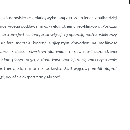
środowisko ze stolarką wykonaną z PCW. To jeden z najbardziej
z możliwością poddawania go wielokrotnemu recyklingowi.
„Podczas
 za które jest cenione, a co więcej, tę operację można wiele razy
CW jest znacznie krótszy. Najlepszym dowodem na możliwość
rof – dzięki odzyskowi aluminium możliwe jest oszczędzenie
minium pierwotnego, a
dodatkowo zmniejsza się zanieczyszczenie
wotnego aluminium z boksytu
. Ślad węglowy profili Aluprof
kg
”, wyjaśnia ekspert firmy Aluprof.