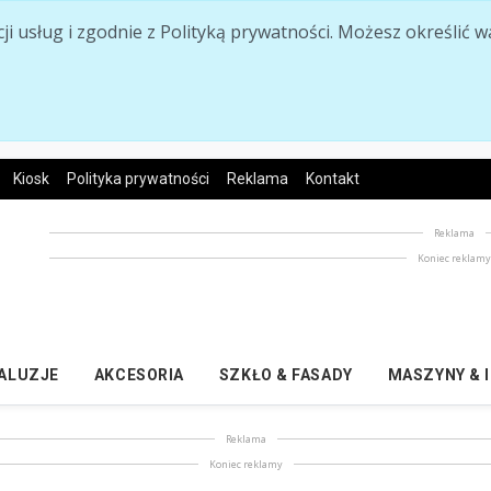
acji usług i zgodnie z Polityką prywatności. Możesz określi
Kiosk
Polityka prywatności
Reklama
Kontakt
Reklama
Koniec reklam
ŻALUZJE
AKCESORIA
SZKŁO & FASADY
MASZYNY & 
Reklama
Koniec reklamy