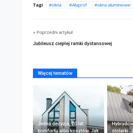
Tagi
okna
Aluprof
okna aluminiowe
« Poprzedni artykuł
Jubileusz ciepłej ramki dystansowej
Więcej tematów
Jedna decyzja, 20 lat
Hybrydow
komfortu albo kosztów. Jak
stolarki.