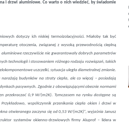
na i drzwi aluminiowe. Co warto o nich wiedzieć, by świadomie
niowych dotyczy ich niskiej termoizolacyjności. Miałoby tak być
peraturę otoczenia, związanej z wysoką przewodnością cieplną
 aluminiowe rzeczywiście nie gwarantowały dobrych parametrów
ych technologii i stosowaniem różnego rodzaju rozwiązań, takich
wielokomponentowe uszczelki, sytuacja uległa diametralnej zmianie.
e narażają budynków na straty ciepła, ale co więcej – posiadają
udynkach pasywnych. Zgodnie z obowiązującymi obecnie normami
nien przekraczać 0,9 W/(m2K). Tymczasem na rynku dostępne są
Przykładowo, współczynnik przenikania ciepła okien i drzwi w
okna otwieranego zaczyna się od 0,53 W/(m2K)”, wyjaśnia
Janusz
truktor systemów okienno-drzwiowych firmy Aluprof – lidera w