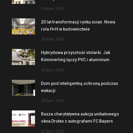
29 lipiec 2026
20 lat transformacji rynku ścian. Nowa
rola H+H w budownictwie
28 lipiec 2026
Hybrydowa przyszłość stolarki. Jak
Kömmerling łączy PVC i aluminium
28 lipiec 2026
Dom pod inteligentną ochroną podczas
wakacji
28 lipiec 2026
Rusza charytatywna aukcja unikatowego
okna Drutex z autografami FC Bayern
22 lipiec 2026