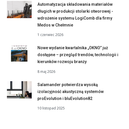
Automatyzacja składowania materiałów
długich w produkcji stolarki otworowej -
wdrożenie systemu LogiComb dla firmy
Medos w Chełmnie
1 czerwiec 2026
Nowe wydanie kwartalnika „OKNO” już
dostępne – przegląd trendów, technologii i
kierunków rozwoju branży
8 maj 2026
Salamander potwierdza wysoką
izolacyjność akustyczną systemów
proEvolution i bluEvolution82
10 listopad 2025