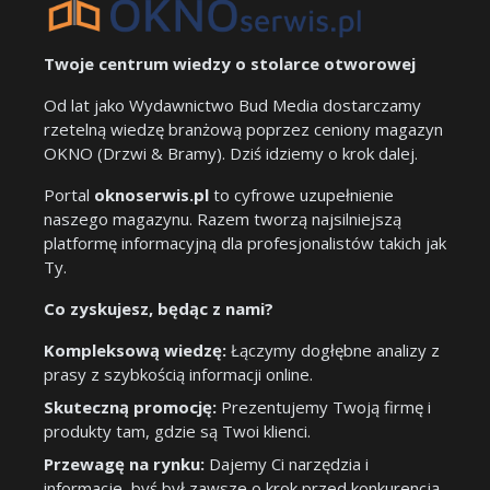
Twoje centrum wiedzy o stolarce otworowej
Od lat jako Wydawnictwo Bud Media dostarczamy
rzetelną wiedzę branżową poprzez ceniony magazyn
OKNO (Drzwi & Bramy). Dziś idziemy o krok dalej.
Portal
oknoserwis.pl
to cyfrowe uzupełnienie
naszego magazynu. Razem tworzą najsilniejszą
platformę informacyjną dla profesjonalistów takich jak
Ty.
Co zyskujesz, będąc z nami?
Kompleksową wiedzę:
Łączymy dogłębne analizy z
prasy z szybkością informacji online.
Skuteczną promocję:
Prezentujemy Twoją firmę i
produkty tam, gdzie są Twoi klienci.
Przewagę na rynku:
Dajemy Ci narzędzia i
informacje, byś był zawsze o krok przed konkurencją.