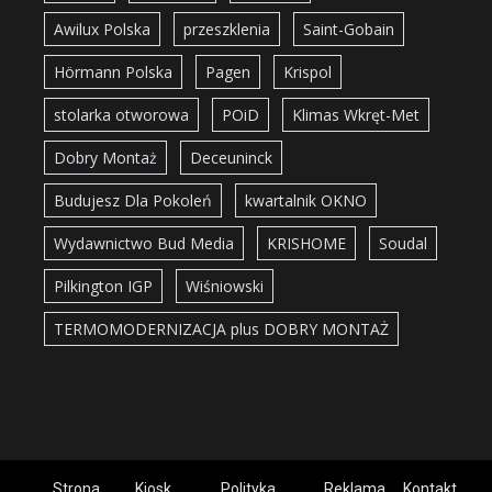
Awilux Polska
przeszklenia
Saint-Gobain
Hörmann Polska
Pagen
Krispol
stolarka otworowa
POiD
Klimas Wkręt-Met
Dobry Montaż
Deceuninck
Budujesz Dla Pokoleń
kwartalnik OKNO
Wydawnictwo Bud Media
KRISHOME
Soudal
Pilkington IGP
Wiśniowski
TERMOMODERNIZACJA plus DOBRY MONTAŻ
Strona
Kiosk
Polityka
Reklama
Kontakt