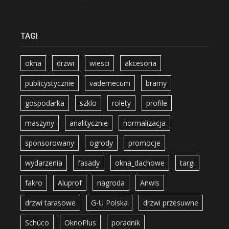
TAGI
okna
drzwi
wiesci
akcesoria
publicystycznie
vademecum
bramy
gospodarka
szklo
rolety
profile
maszyny
analitycznie
normalizacja
sponsorowany
ogrody
promocje
wydarzenia
fasady
okna_dachowe
targi
fakro
Aluprof
nagroda
Anwis
drzwi tarasowe
G-U Polska
drzwi przesuwne
Schüco
OknoPlus
poradnik