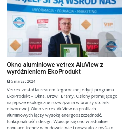
Okno aluminiowe vetrex AluView z
wyróżnieniem EkoProdukt
5 marzec 2024
Vetrex został laureatem tegorocznej edycji programu
EkoProdukt – Okna, Drzwi, Bramy, Osłony promującego
najlepsze ekologiczne rozwiązania w branży stolarki
otworowej. Okno vetrex AluView na profilach
aluminiowych łączy wysoką energooszczędność,
funkcjonalność i design. Wpisuje się ono w aktualnie
panujące trendy w budownictwie i powstało z myślą o