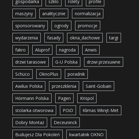
gospodarka
szklo
rolety
profile
maszyny
analitycznie
normalizacja
sponsorowany
ogrody
promocje
wydarzenia
fasady
okna_dachowe
targi
fakro
Aluprof
nagroda
Anwis
drzwi tarasowe
G-U Polska
drzwi przesuwne
Schüco
OknoPlus
poradnik
Awilux Polska
przeszklenia
Saint-Gobain
Hörmann Polska
Pagen
Krispol
stolarka otworowa
POiD
Klimas Wkręt-Met
Dobry Montaż
Deceuninck
Budujesz Dla Pokoleń
kwartalnik OKNO