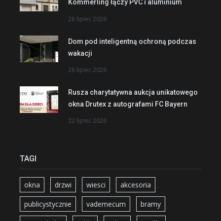
Kömmerling łączy PVC i aluminium
28 lipiec 2026
Dom pod inteligentną ochroną podczas
wakacji
28 lipiec 2026
Rusza charytatywna aukcja unikatowego
okna Drutex z autografami FC Bayern
22 lipiec 2026
TAGI
okna
drzwi
wiesci
akcesoria
publicystycznie
vademecum
bramy