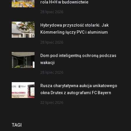
rola H+H w budownictwie
28 lipiec 2026
Hybrydowa przyszłość stolarki. Jak
Kömmerling łączy PVC i aluminium
28 lipiec 2026
Dom pod inteligentną ochroną podczas
wakacji
28 lipiec 2026
Rusza charytatywna aukcja unikatowego
okna Drutex z autografami FC Bayern
22 lipiec 2026
TAGI