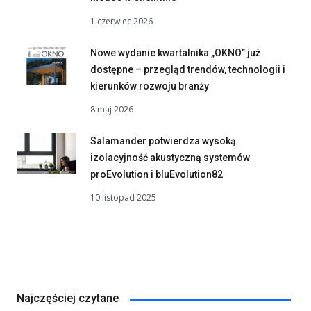
1 czerwiec 2026
Nowe wydanie kwartalnika „OKNO” już
dostępne – przegląd trendów, technologii i
kierunków rozwoju branży
8 maj 2026
Salamander potwierdza wysoką
izolacyjność akustyczną systemów
proEvolution i bluEvolution82
10 listopad 2025
Najczęściej czytane