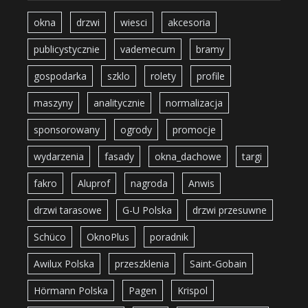
okna
drzwi
wiesci
akcesoria
publicystycznie
vademecum
bramy
gospodarka
szklo
rolety
profile
maszyny
analitycznie
normalizacja
sponsorowany
ogrody
promocje
wydarzenia
fasady
okna_dachowe
targi
fakro
Aluprof
nagroda
Anwis
drzwi tarasowe
G-U Polska
drzwi przesuwne
Schüco
OknoPlus
poradnik
Awilux Polska
przeszklenia
Saint-Gobain
Hörmann Polska
Pagen
Krispol