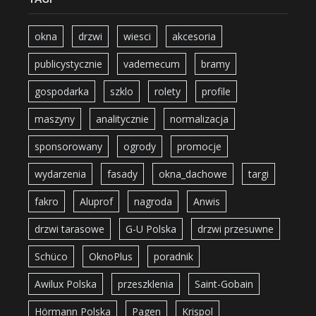
okna
drzwi
wiesci
akcesoria
publicystycznie
vademecum
bramy
gospodarka
szklo
rolety
profile
maszyny
analitycznie
normalizacja
sponsorowany
ogrody
promocje
wydarzenia
fasady
okna_dachowe
targi
fakro
Aluprof
nagroda
Anwis
drzwi tarasowe
G-U Polska
drzwi przesuwne
Schüco
OknoPlus
poradnik
Awilux Polska
przeszklenia
Saint-Gobain
Hörmann Polska
Pagen
Krispol