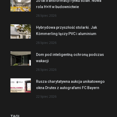
20 lat transformacji rynku ścian. Nowa
rola H+H w budownictwie
28 lipiec 2026
Hybrydowa przyszłość stolarki. Jak
Kömmerling łączy PVC i aluminium
28 lipiec 2026
Dom pod inteligentną ochroną podczas
wakacji
28 lipiec 2026
Rusza charytatywna aukcja unikatowego
okna Drutex z autografami FC Bayern
22 lipiec 2026
TAGI