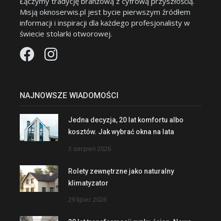
Łączymy tradycję branżową z cyfrową przyszłością.
Misją oknoserwis.pl jest bycie pierwszym źródłem
informacji i inspiracji dla każdego profesjonalisty w
świecie stolarki otworowej.
NAJNOWSZE WIADOMOŚCI
Jedna decyzja, 20 lat komfortu albo
kosztów. Jak wybrać okna na lata
3 sierpień 2026
Rolety zewnętrzne jako naturalny
klimatyzator
29 lipiec 2026