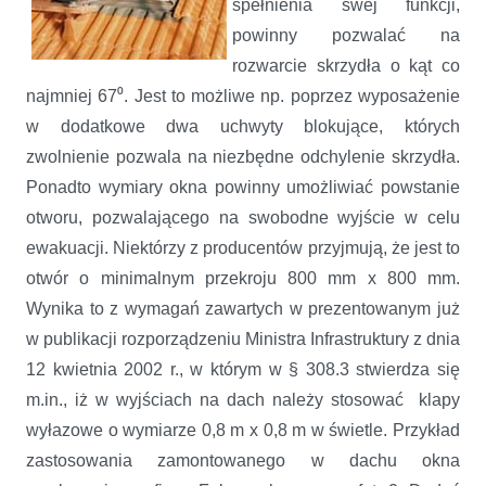
spełnienia swej funkcji,
powinny pozwalać na
rozwarcie skrzydła o kąt co
najmniej 67⁰. Jest to możliwe np. poprzez wyposażenie
w dodatkowe dwa uchwyty blokujące, których
zwolnienie pozwala na niezbędne odchylenie skrzydła.
Ponadto wymiary okna powinny umożliwiać powstanie
otworu, pozwalającego na swobodne wyjście w celu
ewakuacji. Niektórzy z producentów przyjmują, że jest to
otwór o minimalnym przekroju 800 mm x 800 mm.
Wynika to z wymagań zawartych w prezentowanym już
w publikacji rozporządzeniu Ministra Infrastruktury z dnia
12 kwietnia 2002 r., w którym w § 308.3 stwierdza się
m.in., iż w wyjściach na dach należy stosować klapy
wyłazowe o wymiarze 0,8 m x 0,8 m w świetle. Przykład
zastosowania zamontowanego w dachu okna