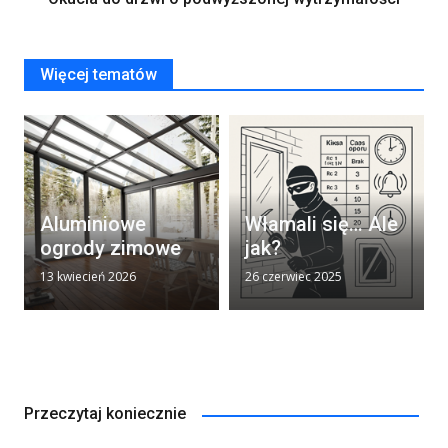
Więcej tematów
Aluminiowe
Włamali się… Ale
ogrody zimowe
jak?
13 kwiecień 2026
26 czerwiec 2025
Przeczytaj koniecznie