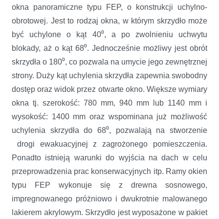
okna panoramiczne typu FEP, o konstrukcji uchylno-
obrotowej. Jest to rodzaj okna, w którym skrzydło może
być uchylone o kąt 40⁰, a po zwolnieniu uchwytu
blokady, aż o kąt 68⁰. Jednocześnie możliwy jest obrót
skrzydła o 180⁰, co pozwala na umycie jego zewnętrznej
strony. Duży kąt uchylenia skrzydła zapewnia swobodny
dostęp oraz widok przez otwarte okno. Większe wymiary
okna tj. szerokość: 780 mm, 940 mm lub 1140 mm i
wysokość: 1400 mm oraz wspominana już możliwość
uchylenia skrzydła do 68⁰, pozwalają na stworzenie
drogi ewakuacyjnej z zagrożonego pomieszczenia.
Ponadto istnieją warunki do wyjścia na dach w celu
przeprowadzenia prac konserwacyjnych itp. Ramy okien
typu FEP wykonuje się z drewna sosnowego,
impregnowanego próżniowo i dwukrotnie malowanego
lakierem akrylowym. Skrzydło jest wyposażone w pakiet