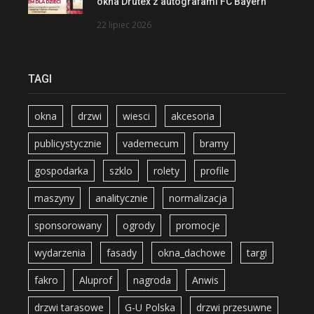
okna Drutex z autografami FC Bayern
22 lipiec 2026
TAGI
okna
drzwi
wiesci
akcesoria
publicystycznie
vademecum
bramy
gospodarka
szklo
rolety
profile
maszyny
analitycznie
normalizacja
sponsorowany
ogrody
promocje
wydarzenia
fasady
okna_dachowe
targi
fakro
Aluprof
nagroda
Anwis
drzwi tarasowe
G-U Polska
drzwi przesuwne