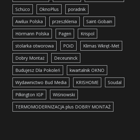
Schüco
OknoPlus
poradnik
Awilux Polska
przeszklenia
Saint-Gobain
Hörmann Polska
Pagen
Krispol
stolarka otworowa
POiD
Klimas Wkręt-Met
Dobry Montaż
Deceuninck
Budujesz Dla Pokoleń
kwartalnik OKNO
Wydawnictwo Bud Media
KRISHOME
Soudal
Pilkington IGP
Wiśniowski
TERMOMODERNIZACJA plus DOBRY MONTAŻ