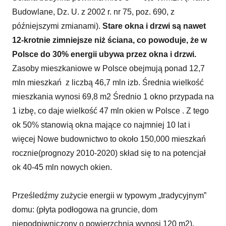
Budowlane, Dz. U. z 2002 r. nr 75, poz. 690, z
późniejszymi zmianami).
Stare okna i drzwi są nawet
12-krotnie zimniejsze niż ściana, co powoduje, że w
Polsce do 30% energii ubywa przez okna i drzwi.
Zasoby mieszkaniowe w Polsce obejmują ponad 12,7
mln mieszkań z liczbą 46,7 mln izb. Średnia wielkość
mieszkania wynosi 69,8 m2 Średnio 1 okno przypada na
1 izbę, co daje wielkość 47 mln okien w Polsce . Z tego
ok 50% stanowią okna mające co najmniej 10 lat i
więcej Nowe budownictwo to około 150,000 mieszkań
rocznie(prognozy 2010-2020) skład się to na potencjał
ok 40-45 mln nowych okien.
Prześledźmy zużycie energii w typowym „tradycyjnym”
domu: (płyta podłogowa na gruncie, dom
niepodpiwniczony o powierzchnia wynosi 120 m2).