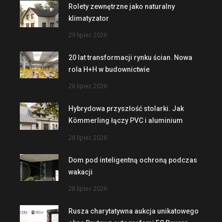
Rolety zewnętrzne jako naturalny
klimatyzator
29 lipiec 2026
20 lat transformacji rynku ścian. Nowa
rola H+H w budownictwie
28 lipiec 2026
Hybrydowa przyszłość stolarki. Jak
Kömmerling łączy PVC i aluminium
28 lipiec 2026
Dom pod inteligentną ochroną podczas
wakacji
28 lipiec 2026
Rusza charytatywna aukcja unikatowego