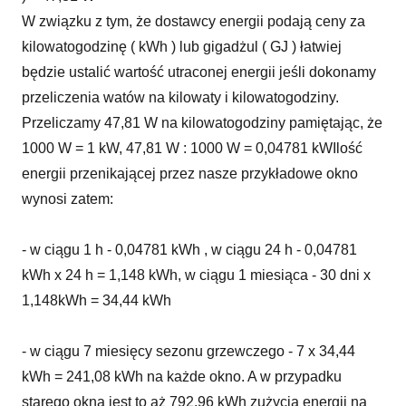
W związku z tym, że dostawcy energii podają ceny za
kilowatogodzinę ( kWh ) lub gigadżul ( GJ ) łatwiej
będzie ustalić wartość utraconej energii jeśli dokonamy
przeliczenia watów na kilowaty i kilowatogodziny.
Przeliczamy 47,81 W na kilowatogodziny pamiętając, że
1000 W = 1 kW, 47,81 W : 1000 W = 0,04781 kWIlość
energii przenikającej przez nasze przykładowe okno
wynosi zatem:
- w ciągu 1 h - 0,04781 kWh , w ciągu 24 h - 0,04781
kWh x 24 h = 1,148 kWh, w ciągu 1 miesiąca - 30 dni x
1,148kWh = 34,44 kWh
- w ciągu 7 miesięcy sezonu grzewczego - 7 x 34,44
kWh = 241,08 kWh na każde okno. A w przypadku
starego okna jest to aż 792,96 kWh zużycia energii na