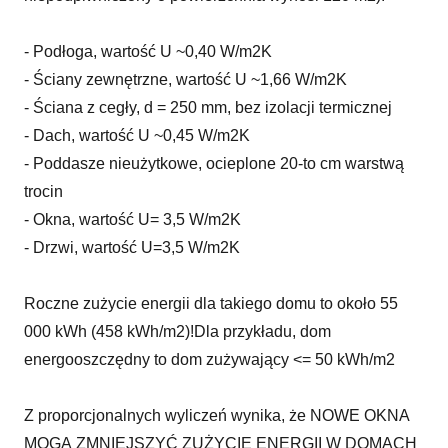
- Podłoga, wartość U ~0,40 W/m2K
- Ściany zewnętrzne, wartość U ~1,66 W/m2K
- Ściana z cegły, d = 250 mm, bez izolacji termicznej
- Dach, wartość U ~0,45 W/m2K
- Poddasze nieużytkowe, ocieplone 20-to cm warstwą
trocin
- Okna, wartość U= 3,5 W/m2K
- Drzwi, wartość U=3,5 W/m2K
Roczne zużycie energii dla takiego domu to około 55
000 kWh (458 kWh/m2)!Dla przykładu, dom
energooszczędny to dom zużywający <= 50 kWh/m2
Z proporcjonalnych wyliczeń wynika, że NOWE OKNA
MOGĄ ZMNIEJSZYĆ ZUŻYCIE ENERGII W DOMACH