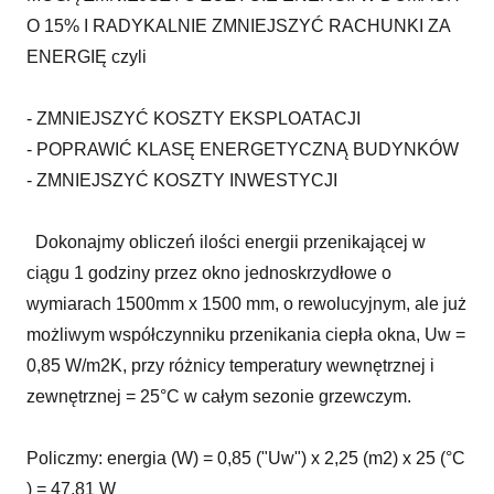
O 15% I RADYKALNIE ZMNIEJSZYĆ RACHUNKI ZA
ENERGIĘ czyli
- ZMNIEJSZYĆ KOSZTY EKSPLOATACJI
- POPRAWIĆ KLASĘ ENERGETYCZNĄ BUDYNKÓW
- ZMNIEJSZYĆ KOSZTY INWESTYCJI
Dokonajmy obliczeń ilości energii przenikającej w
ciągu 1 godziny przez okno jednoskrzydłowe o
wymiarach 1500mm x 1500 mm, o rewolucyjnym, ale już
możliwym współczynniku przenikania ciepła okna, Uw =
0,85 W/m2K, przy różnicy temperatury wewnętrznej i
zewnętrznej = 25°C w całym sezonie grzewczym.
Policzmy: energia (W) = 0,85 ("Uw") x 2,25 (m2) x 25 (°C
) = 47,81 W