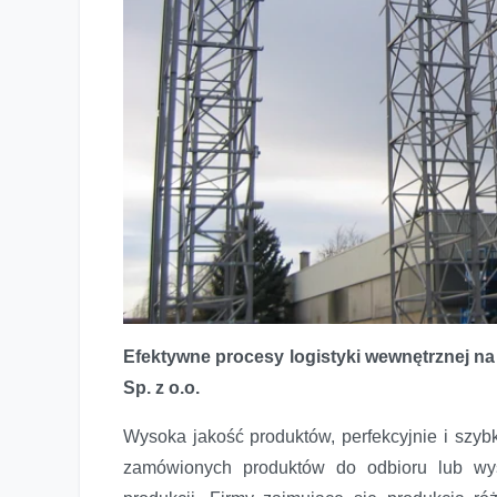
Efektywne procesy logistyki wewnętrznej n
Sp. z o.o.
Profile z tworzyw sztucznych - zarządzanie materiałami i
Wysoka jakość produktów, perfekcyjnie i szy
zamówionych produktów do odbioru lub wys