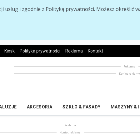
acji usług i zgodnie z Polityką prywatności. Możesz określi
Kiosk
Polityka prywatności
Reklama
Kontakt
Reklama
Koniec reklam
ŻALUZJE
AKCESORIA
SZKŁO & FASADY
MASZYNY & 
Reklama
Koniec reklamy