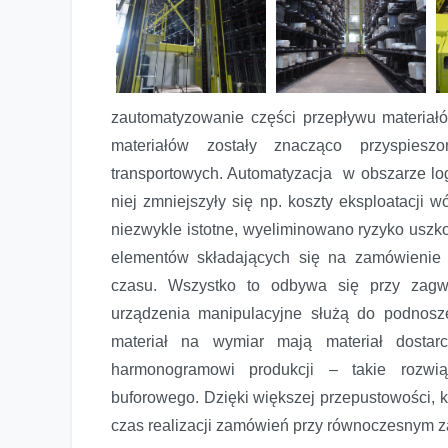
zautomatyzowanie części przepływu materiał
materiałów zostały znacząco przyspies
transportowych. Automatyzacja w obszarze logi
niej zmniejszyły się np. koszty eksploatacji
niezwykle istotne, wyeliminowano ryzyko usz
elementów składających się na zamówienie 
czasu. Wszystko to odbywa się przy zagwa
urządzenia manipulacyjne służą do podnosze
materiał na wymiar mają materiał dostar
harmonogramowi produkcji – takie rozwią
buforowego. Dzięki większej przepustowości, k
czas realizacji zamówień przy równoczesnym 