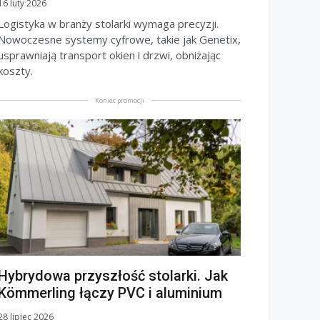
16 luty 2026
Logistyka w branży stolarki wymaga precyzji.
Nowoczesne systemy cyfrowe, takie jak Genetix,
usprawniają transport okien i drzwi, obniżając
koszty.
Koniec promocji
Hybrydowa przyszłość stolarki. Jak
Kömmerling łączy PVC i aluminium
28 lipiec 2026