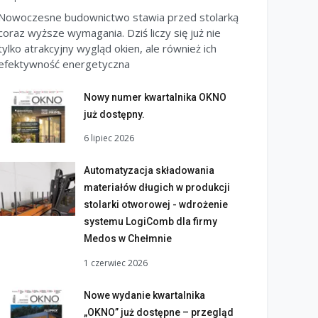
Nowoczesne budownictwo stawia przed stolarką
coraz wyższe wymagania. Dziś liczy się już nie
tylko atrakcyjny wygląd okien, ale również ich
efektywność energetyczna
Nowy numer kwartalnika OKNO
już dostępny.
6 lipiec 2026
Automatyzacja składowania
materiałów długich w produkcji
stolarki otworowej - wdrożenie
systemu LogiComb dla firmy
Medos w Chełmnie
1 czerwiec 2026
Nowe wydanie kwartalnika
„OKNO” już dostępne – przegląd