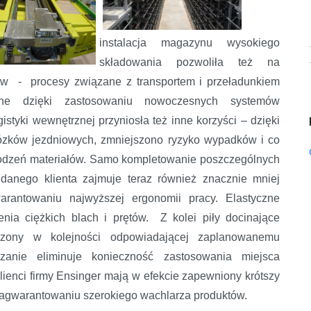
instalacja magazynu wysokiego
składowania pozwoliła też na
ów - procesy związane z transportem i przeładunkiem
zone dzięki zastosowaniu nowoczesnych systemów
styki wewnętrznej przyniosła też inne korzyści – dzięki
 wózków jezdniowych, zmniejszono ryzyko wypadków i co
kodzeń materiałów. Samo kompletowanie poszczególnych
danego klienta zajmuje teraz również znacznie mniej
rantowaniu najwyższej ergonomii pracy. Elastyczne
nia ciężkich blach i prętów. Z kolei piły docinające
czony w kolejności odpowiadającej zaplanowanemu
zanie eliminuje konieczność zastosowania miejsca
lienci firmy Ensinger mają w efekcie zapewniony krótszy
zagwarantowaniu szerokiego wachlarza produktów.