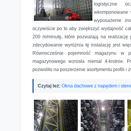
logistyczne o
wkomponowane w 
wyposażenie in
oczywiście po to aby zwiększyć wydajność cał
200 m/minutę, które pozwalają na realizac
zdecydowanie wyróżnia tę instalację jest wi
Równocześnie pojemność magazynu w po
magazynowego wzrosła niemal 4-krotnie. P
pozwoliło na poszerzenie asortymentu profili i
Czytaj też:
Okna dachowe z napędem i ster