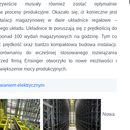
czywiście musiały również zostać optymalnie
procesy produkcyjne. Okazało się, iż konieczne jest
stalacji magazynowej w dwie układnice regałowe –
ego układu. Układnice te poruszają się z prędkością do
ję ponad 100 wydań magazynowych na godzinę. Tym co
ęc prędkość oraz bardzo kompaktowa budowa instalacji.
równaniu do wcześniej stosowanego rozwiązania
rzed firmą Ensinger otworzyło to nowe możliwości i
 zwiększenie mocy produkcyjnych.
owaniem elektrycznym
Nowa