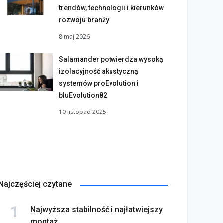
trendów, technologii i kierunków
rozwoju branży
8 maj 2026
Salamander potwierdza wysoką
izolacyjność akustyczną
systemów proEvolution i
bluEvolution82
10 listopad 2025
Najczęściej czytane
Najwyższa stabilność i najłatwiejszy
montaż