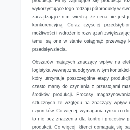
produkcji. Firmy zajmujące się produkcją r
wykorzystujące tego rodzaju półprodukty w swe
zarządzające nimi wiedzą, że cena nie jes
konkurencyjną. Coraz częściej przedsiębi
możliwości i wdrożenie rozwiązań zwiększający
temu, są one w stanie osiągnąć przewagę k
przedsięwzięcia.
Obszarów mających znaczący wpływ na efek
logistyka wewnętrzna odgrywa w tym kontekści
który utrzymuje poszczególne etapy produkcj
często mamy do czynienia z przestojami ma
środków produkcji. Procesy magazynowania
sztucznych ze względu na znaczący wpływ 
czynników. Co więcej, wymagania rynku co do r
to nie bez znaczenia dla kontroli procesów 
produkcji. Co więcej, klienci domagają się ba