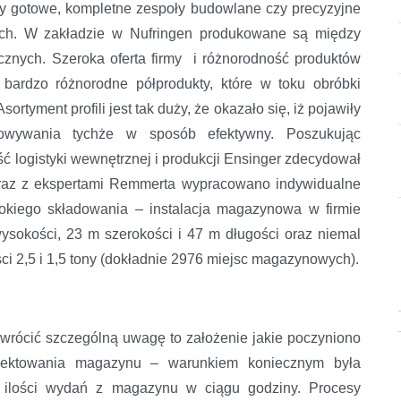
y gotowe, kompletne zespoły budowlane czy precyzyjne
nych. W zakładzie w Nufringen produkowane są między
ucznych. Szeroka oferta firmy i różnorodność produktów
ardzo różnorodne półprodukty, które w toku obróbki
rtyment profili jest tak duży, że okazało się, iż pojawiły
owywania tychże w sposób efektywny. Poszukując
ść logistyki wewnętrznej i produkcji Ensinger zdecydował
raz z ekspertami Remmerta wypracowano indywidualne
okiego składowania – instalacja magazynowa w firmie
sokości, 23 m szerokości i 47 m długości oraz niemal
i 2,5 i 1,5 tony (dokładnie 2976 miejsc magazynowych).
zwrócić szczególną uwagę to założenie jakie poczyniono
ojektowania magazynu – warunkiem koniecznym była
 ilości wydań z magazynu w ciągu godziny. Procesy