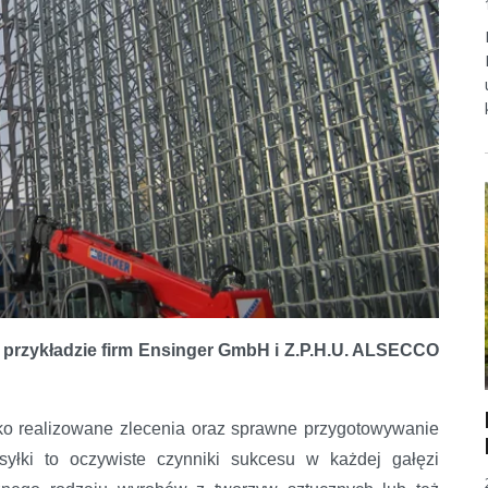
a przykładzie firm Ensinger GmbH i Z.P.H.U. ALSECCO
 półproduktami
bko realizowane zlecenia oraz sprawne przygotowywanie
yłki to oczywiste czynniki sukcesu w każdej gałęzi