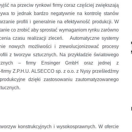
wyjść na przeciw rynkowi firmy coraz częściej zwiększają
ływa to jednak bardzo negatywnie na kontrolę stanów
zanie profili i generalnie na efektywność produkcji. W
 pytanie co zrobić aby sprostać wymaganiom rynku zarówno
ócenia czasu realizacji zleceń. Automatyczne systemy
ie nowych możliwości i zrewolucjonizować procesy
ofili z tworzyw sztucznych. Na przykładzie światowego
ucznych – firmy Ensinger GmbH oraz jednej z
-firmy Z.P.H.U. ALSECCO sp. z o.o. z Nysy prześledźmy
 produkcyjne dzięki zastosowaniu zautomatyzowanego
ztucznych.
tworzyw konstrukcyjnych i wysokosprawnych. W ofercie