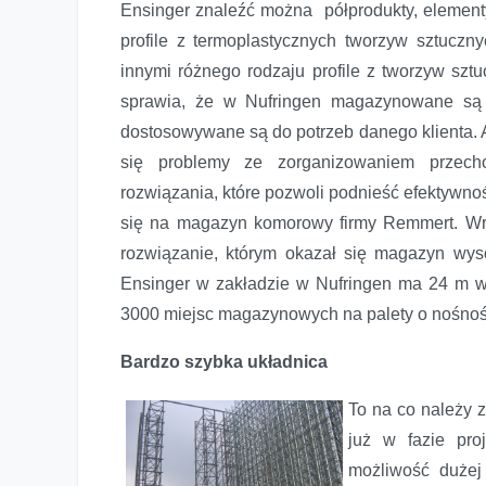
Ensinger znaleźć można półprodukty, element
profile z termoplastycznych tworzyw sztucz
innymi różnego rodzaju profile z tworzyw szt
sprawia, że w Nufringen magazynowane są b
dostosowywane są do potrzeb danego klienta. Aso
się problemy ze zorganizowaniem przech
rozwiązania, które pozwoli podnieść efektywno
się na magazyn komorowy firmy Remmert. W
rozwiązanie, którym okazał się magazyn wys
Ensinger w zakładzie w Nufringen ma 24 m wy
3000 miejsc magazynowych na palety o nośnośc
Bardzo szybka układnica
To na co należy 
już w fazie pr
możliwość dużej