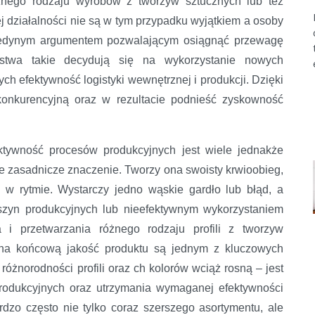
óżnego rodzaju wyrobów z tworzyw sztucznych lub też
j działalności nie są w tym przypadku wyjątkiem a osoby
t jedynym argumentem pozwalającym osiągnąć przewagę
orstwa takie decydują się na wykorzystanie nowych
ch efektywność logistyki wewnętrznej i produkcji. Dzięki
onkurencyjną oraz w rezultacie podnieść zyskowność
tywność procesów produkcyjnych jest wiele jednakże
e zasadnicze znaczenie. Tworzy ona swoisty krwioobieg,
i w rytmie. Wystarczy jedno wąskie gardło lub błąd, a
szyn produkcyjnych lub nieefektywnym wykorzystaniem
 i przetwarzania różnego rodzaju profili z tworzyw
na końcową jakość produktu są jednym z kluczowych
óżnorodności profili oraz ch kolorów wciąż rosną – jest
produkcyjnych oraz utrzymania wymaganej efektywności
rdzo często nie tylko coraz szerszego asortymentu, ale