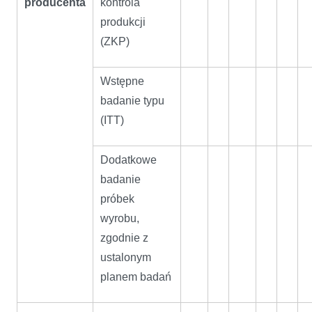
producenta
kontrola
produkcji
(ZKP)
Wstępne
badanie typu
(ITT)
Dodatkowe
badanie
próbek
wyrobu,
zgodnie z
ustalonym
planem badań